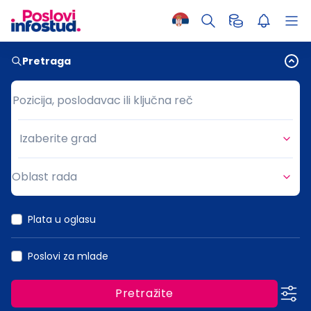
Pretraga
Pozicija, poslodavac ili ključna reč
Pozicija, poslodavac ili ključna reč
Izaberite grad
Grad
Oblast rada
Oblast rada
Plata u oglasu
Poslovi za mlade
Pretražite