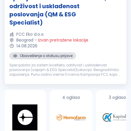
održivost i usklađenost
poslovanja (QM & ESG
Specialist)
FCC Eko d.o.o.
Beograd
-
Izvan pretražene lokacije
14.08.2026
Obaveštenje o statusu prijave
Specijalista za sistem kvaliteta, održivost i usklađenost
poslovanja (sapqm & ESG Specialist)Lokacija: BeogradVrsta
zaposlenja: Puno radno vreme O nama Kompanija FCC koja u
Srbiji pruža širok spektar opštih rešenja za upravljanje otpadom
za komunalni...
4 oglasa
3 oglasa