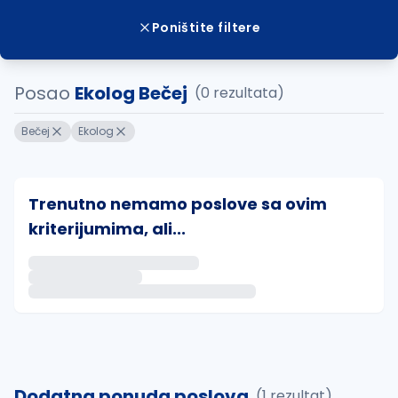
Poništite filtere
Posao
Ekolog Bečej
(0 rezultata)
Bečej
Ekolog
Trenutno nemamo poslove sa ovim
kriterijumima, ali...
Ako sačuvate ovu pretragu, obavestićemo vas putem 
uvajte pretragu
Dodatna ponuda poslova
(1 rezultat)