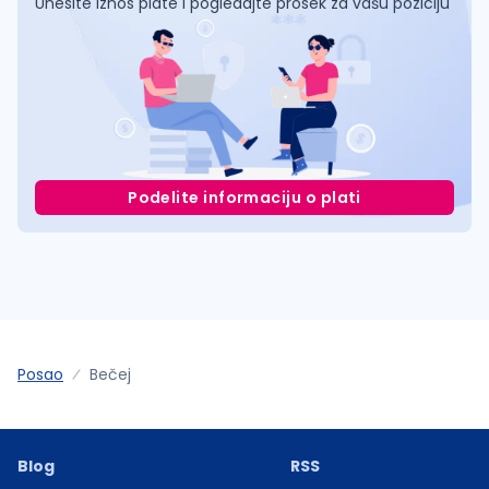
Unesite iznos plate i pogledajte prosek za vašu poziciju
Podelite informaciju o plati
Posao
Bečej
Blog
RSS