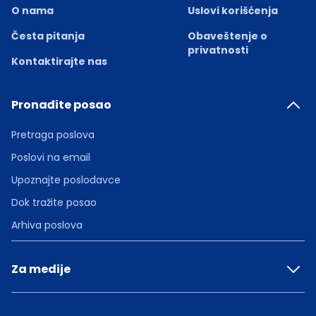
O nama
Uslovi korišćenja
Česta pitanja
Obaveštenje o
privatnosti
Kontaktirajte nas
Pronađite posao
Pretraga poslova
Poslovi na email
Upoznajte poslodavce
Dok tražite posao
Arhiva poslova
Za medije