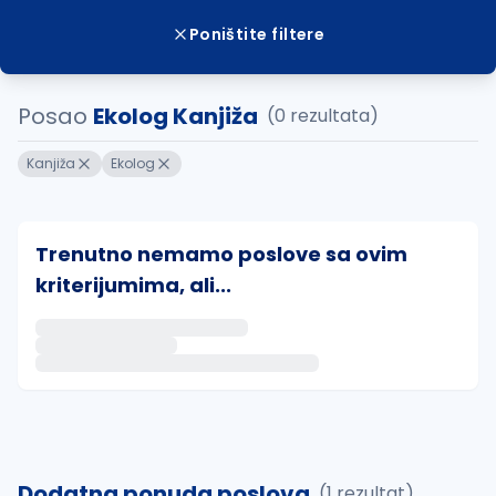
Poništite filtere
Posao
Ekolog Kanjiža
(0 rezultata)
Kanjiža
Ekolog
Trenutno nemamo poslove sa ovim
kriterijumima, ali...
Ako sačuvate ovu pretragu, obavestićemo vas putem 
uvajte pretragu
Dodatna ponuda poslova
(1 rezultat)