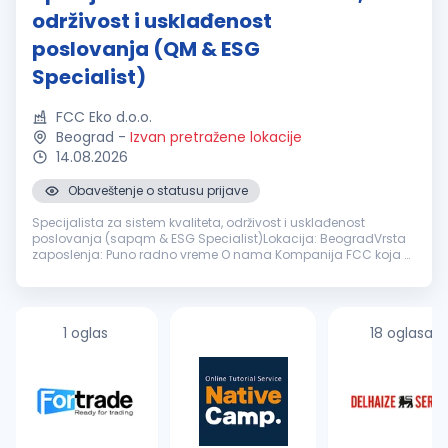
održivost i usklađenost
poslovanja (QM & ESG
Specialist)
FCC Eko d.o.o.
Beograd
-
Izvan pretražene lokacije
14.08.2026
Obaveštenje o statusu prijave
Specijalista za sistem kvaliteta, održivost i usklađenost
poslovanja (sapqm & ESG Specialist)Lokacija: BeogradVrsta
zaposlenja: Puno radno vreme O nama Kompanija FCC koja u
Srbiji pruža širok spektar opštih rešenja za upravljanje otpadom
za komunalni...
1 oglas
18 oglasa