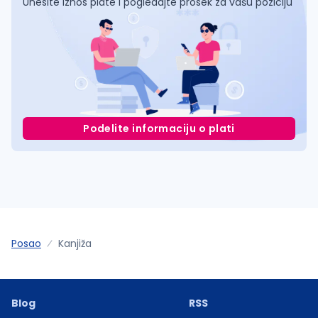
Unesite iznos plate i pogledajte prosek za vašu poziciju
Podelite informaciju o plati
Posao
Kanjiža
Blog
RSS