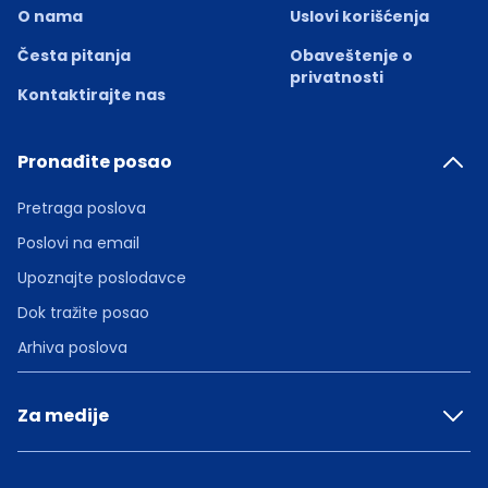
O nama
Uslovi korišćenja
Česta pitanja
Obaveštenje o
privatnosti
Kontaktirajte nas
Pronađite posao
Pretraga poslova
Poslovi na email
Upoznajte poslodavce
Dok tražite posao
Arhiva poslova
Za medije