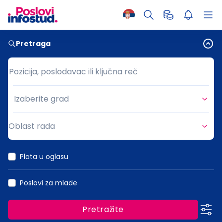
Pretraga
Pozicija, poslodavac ili ključna reč
Pozicija, poslodavac ili ključna reč
Izaberite grad
Grad
Oblast rada
Oblast rada
Plata u oglasu
Poslovi za mlade
Pretražite