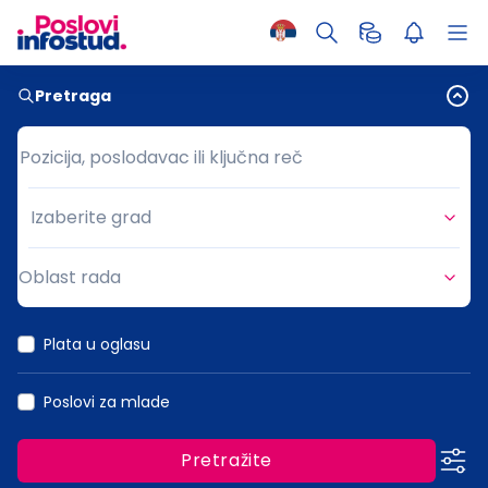
Pretraga
Pozicija, poslodavac ili ključna reč
Pozicija, poslodavac ili ključna reč
Izaberite grad
Grad
Oblast rada
Oblast rada
Plata u oglasu
Poslovi za mlade
Pretražite