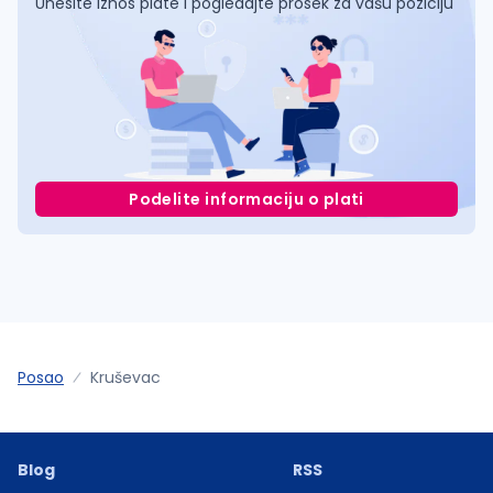
Unesite iznos plate i pogledajte prosek za vašu poziciju
Podelite informaciju o plati
Posao
Kruševac
Blog
RSS