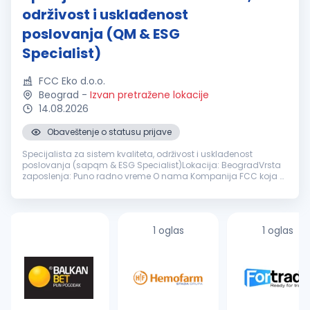
održivost i usklađenost
poslovanja (QM & ESG
Specialist)
FCC Eko d.o.o.
Beograd
-
Izvan pretražene lokacije
14.08.2026
Obaveštenje o statusu prijave
Specijalista za sistem kvaliteta, održivost i usklađenost
poslovanja (sapqm & ESG Specialist)Lokacija: BeogradVrsta
zaposlenja: Puno radno vreme O nama Kompanija FCC koja u
Srbiji pruža širok spektar opštih rešenja za upravljanje otpadom
za komunalni...
1 oglas
1 oglas