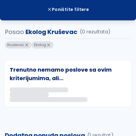
Poništite filtere
Posao
Ekolog Kruševac
(0 rezultata)
Kruševac
Ekolog
Trenutno nemamo poslove sa ovim
kriterijumima, ali...
Ako sačuvate ovu pretragu, obavestićemo vas putem 
uvajte pretragu
Dodatna ponuda poslova
(1 rezultat)