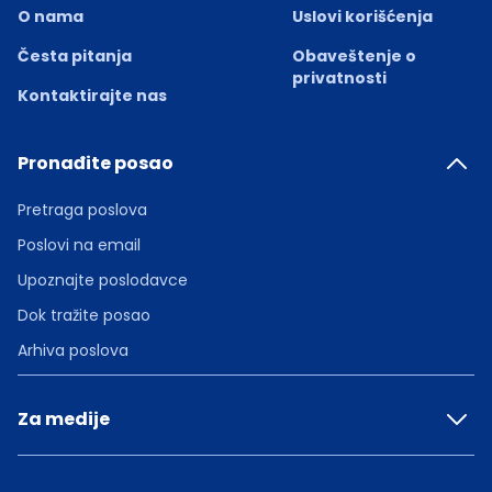
O nama
Uslovi korišćenja
Česta pitanja
Obaveštenje o
privatnosti
Kontaktirajte nas
Pronađite posao
Pretraga poslova
Poslovi na email
Upoznajte poslodavce
Dok tražite posao
Arhiva poslova
Za medije