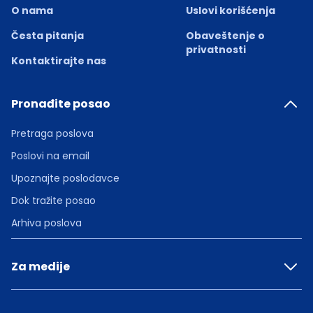
O nama
Uslovi korišćenja
Česta pitanja
Obaveštenje o
privatnosti
Kontaktirajte nas
Pronađite posao
Pretraga poslova
Poslovi na email
Upoznajte poslodavce
Dok tražite posao
Arhiva poslova
Za medije