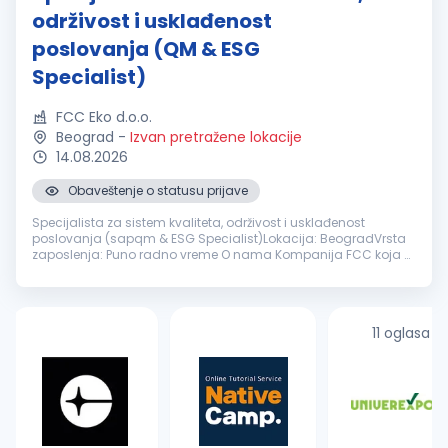
održivost i usklađenost
poslovanja (QM & ESG
Specialist)
FCC Eko d.o.o.
Beograd
-
Izvan pretražene lokacije
14.08.2026
Obaveštenje o statusu prijave
Specijalista za sistem kvaliteta, održivost i usklađenost
poslovanja (sapqm & ESG Specialist)Lokacija: BeogradVrsta
zaposlenja: Puno radno vreme O nama Kompanija FCC koja u
Srbiji pruža širok spektar opštih rešenja za upravljanje otpadom
za komunalni...
11 oglasa