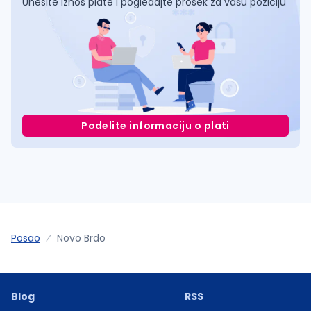
Unesite iznos plate i pogledajte prosek za vašu poziciju
Podelite informaciju o plati
Posao
Novo Brdo
Blog
RSS