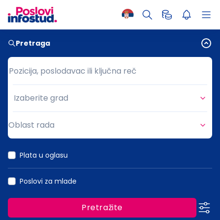
Pretraga
Pozicija, poslodavac ili ključna reč
Pozicija, poslodavac ili ključna reč
Izaberite grad
Grad
Oblast rada
Oblast rada
Plata u oglasu
Poslovi za mlade
Pretražite