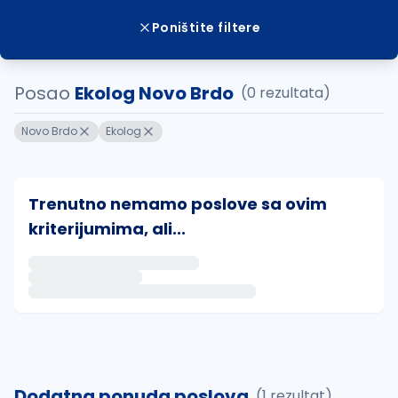
Poništite filtere
Posao
Ekolog Novo Brdo
(0 rezultata)
Novo Brdo
Ekolog
Trenutno nemamo poslove sa ovim
kriterijumima, ali...
Ako sačuvate ovu pretragu, obavestićemo vas putem 
uvajte pretragu
Dodatna ponuda poslova
(1 rezultat)