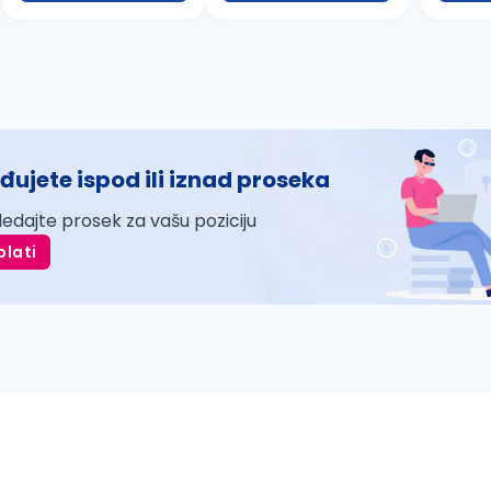
đujete ispod ili iznad proseka
ledajte prosek za vašu poziciju
plati