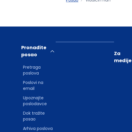
Pronađite
Za
posao
medije
Pretraga
poslova
Poslovi na
email
Upoznajte
poslodavce
Dok tražite
posao
Arhiva poslova