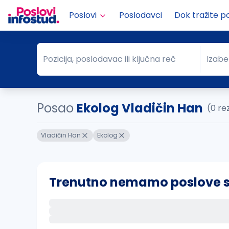
Poslovi
Poslodavci
Dok tražite p
Pozicija, poslodavac ili ključna reč
Izabe
Pozicija, poslodavac ili ključna reč
Grad
Posao
Ekolog Vladičin Han
(0 re
Vladičin Han
Ekolog
Trenutno nemamo poslove sa 
Ako sačuvate ovu pretragu, obavestićemo va