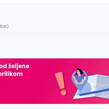
ultat)
 š, đ, ž, dž)
 od željene
prilikom