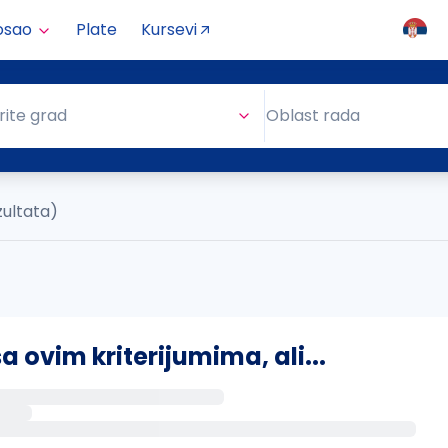
osao
Plate
Kursevi
Oblast rada
rite grad
Oblast rada
zultata)
ovim kriterijumima, ali...
s putem email-a kada se pojave novi poslovi.