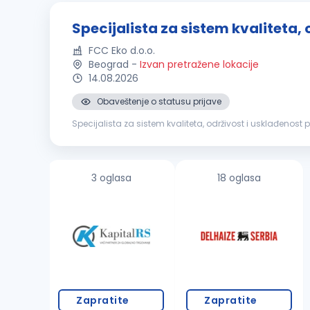
Specijalista za sistem kvaliteta,
FCC Eko d.o.o.
Beograd
-
Izvan pretražene lokacije
14.08.2026
Obaveštenje o statusu prijave
Specijalista za sistem kvaliteta, održivost i usklađen
pruža širok spektar opštih rešenja za upravljanje otpado
3 oglasa
18 oglasa
Zapratite
Zapratite