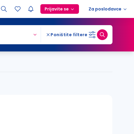
Prijavite se
Za poslodavce
Poništite filtere