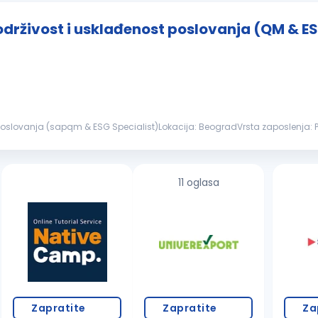
 održivost i usklađenost poslovanja (QM & E
ost poslovanja (sapqm & ESG Specialist)Lokacija: BeogradVrsta zaposlenja
m za komunalni...
11 oglasa
Zapratite
Zapratite
Za