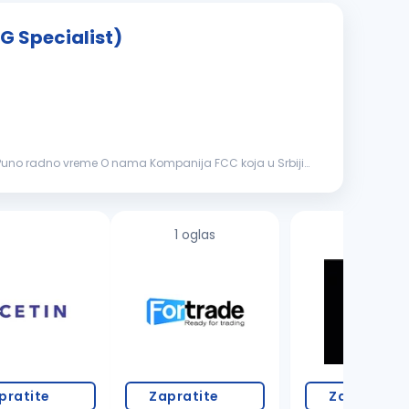
SG Specialist)
: Puno radno vreme O nama Kompanija FCC koja u Srbiji
1 oglas
pratite
Zapratite
Zapratite