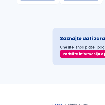
Saznajte da li zara
Unesite iznos plate i pog
Podelite informaciju o 
Posao
Vladičin Han