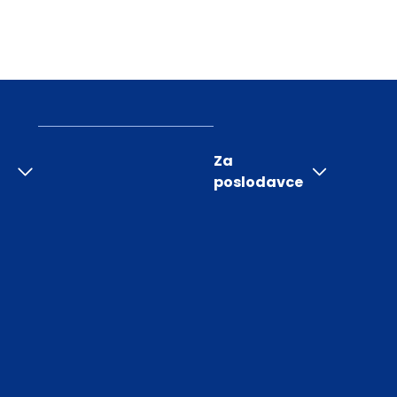
Za
poslodavce