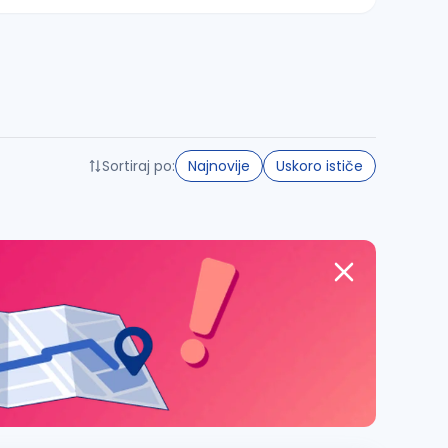
Sortiraj po:
Najnovije
Uskoro ističe