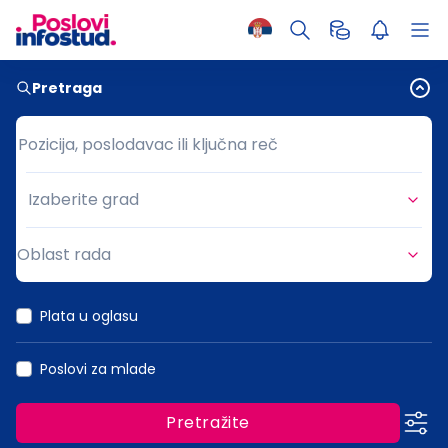
Pretraga
Pozicija, poslodavac ili ključna reč
Pozicija, poslodavac ili ključna reč
Izaberite grad
Grad
Oblast rada
Oblast rada
Plata u oglasu
Poslovi za mlade
Pretražite