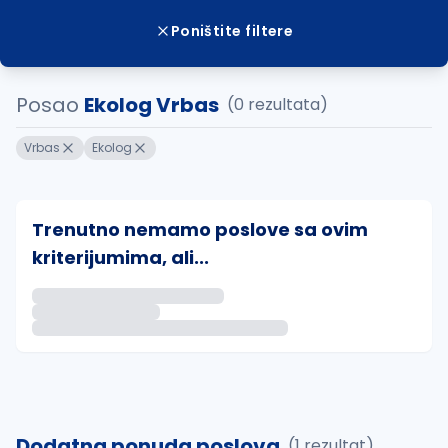
Poništite filtere
Posao
Ekolog Vrbas
(0 rezultata)
Vrbas
Ekolog
Trenutno nemamo poslove sa ovim
kriterijumima, ali...
Ako sačuvate ovu pretragu, obavestićemo vas putem 
uvajte pretragu
Dodatna ponuda poslova
(1 rezultat)