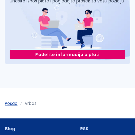
Unesite iznos plate i pogledajte prosek za vašu poziciju
Podelite informaciju o plati
Posao
Vrbas
Blog
RSS