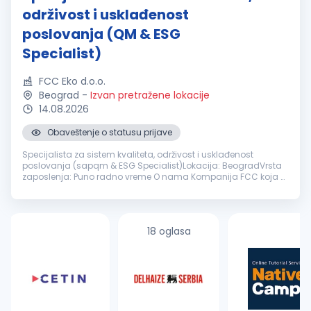
održivost i usklađenost
poslovanja (QM & ESG
Specialist)
FCC Eko d.o.o.
Beograd
-
Izvan pretražene lokacije
14.08.2026
Obaveštenje o statusu prijave
Specijalista za sistem kvaliteta, održivost i usklađenost
poslovanja (sapqm & ESG Specialist)Lokacija: BeogradVrsta
zaposlenja: Puno radno vreme O nama Kompanija FCC koja u
Srbiji pruža širok spektar opštih rešenja za upravljanje otpadom
za komunalni...
18 oglasa