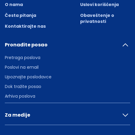
O nama
Uslovi korišćenja
Česta pitanja
Obaveštenje o
privatnosti
Kontaktirajte nas
Pronađite posao
Pretraga poslova
Poslovi na email
Upoznajte poslodavce
Dok tražite posao
Arhiva poslova
Za medije