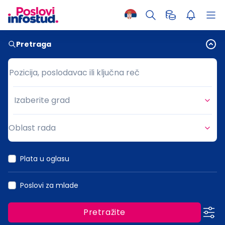
Pretraga
Pozicija, poslodavac ili ključna reč
Pozicija, poslodavac ili ključna reč
Izaberite grad
Grad
Oblast rada
Oblast rada
Plata u oglasu
Poslovi za mlade
Pretražite