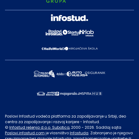
Poslovi Infostud vodeća platforma za zapošljavanje u Srbiji, deo
centra za zapošljavanje i razvoj karijere - Infostud.
©
Infostud rešenja d.o.o. Subotica
, 2000 -
2026
. Sadržaj sajta
Poslovi.infostud.com
je vlasništvo
Infostuda
. Zabranjeno je njegovo
preuzimanje bez dozvole
Infostuda
, zarad komercijalne upotrebe ili