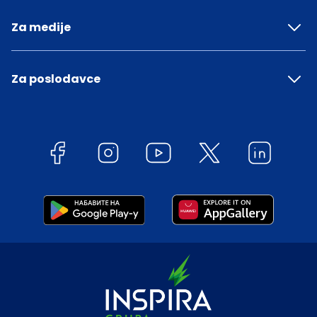
Za medije
Za poslodavce