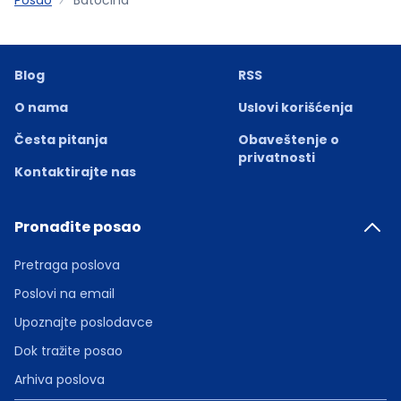
Blog
RSS
O nama
Uslovi korišćenja
Česta pitanja
Obaveštenje o
privatnosti
Kontaktirajte nas
Pronađite posao
Pretraga poslova
Poslovi na email
Upoznajte poslodavce
Dok tražite posao
Arhiva poslova