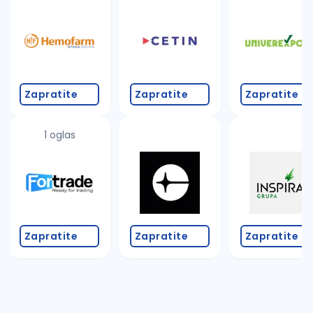
Takođe možete da:
proverite pravopisne greške (koristite č, ć, š, đ, ž,
povećajte radijus za odabrani grad
promenite odabrane filtere pretrage
Zapratite
Zapratite
Zapratite
1 oglas
Zapratite
Zapratite
Zapratite