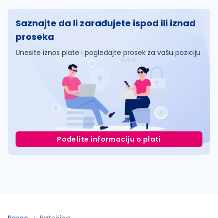
Saznajte da li zarađujete ispod ili iznad
proseka
Unesite iznos plate i pogledajte prosek za vašu poziciju
Podelite informaciju o plati
Posao
Batočina