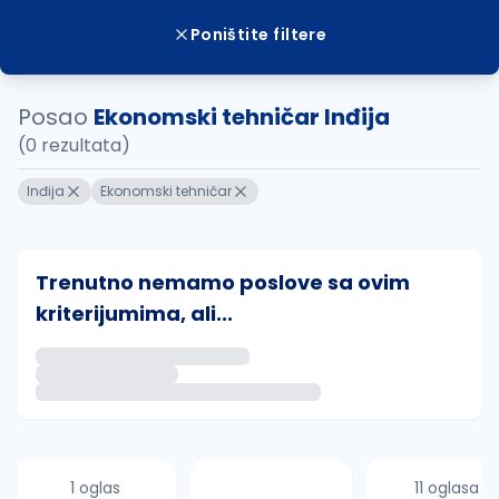
Poništite filtere
Posao
Ekonomski tehničar Inđija
(0 rezultata)
Inđija
Ekonomski tehničar
Trenutno nemamo poslove sa ovim
kriterijumima, ali...
Ako sačuvate ovu pretragu, obavestićemo vas putem 
uvajte pretragu
1 oglas
11 oglasa