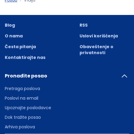
Blog
RSS
O nama
Uslovi korišćenja
Česta pitanja
Obaveštenje o
privatnosti
Kontaktirajte nas
Pronađite posao
Pretraga poslova
Poslovi na email
Upoznajte poslodavce
Dok tražite posao
Arhiva poslova