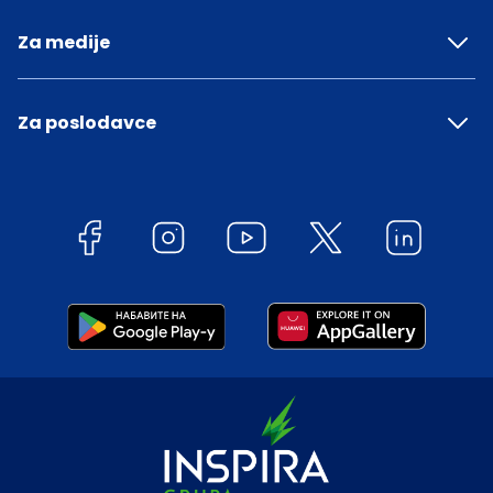
Za medije
Za poslodavce