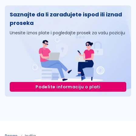
Saznajte da li zarađujete ispod ili iznad
proseka
Unesite iznos plate i pogledajte prosek za vašu poziciju
Podelite informaciju o plati
Posao
Inđija