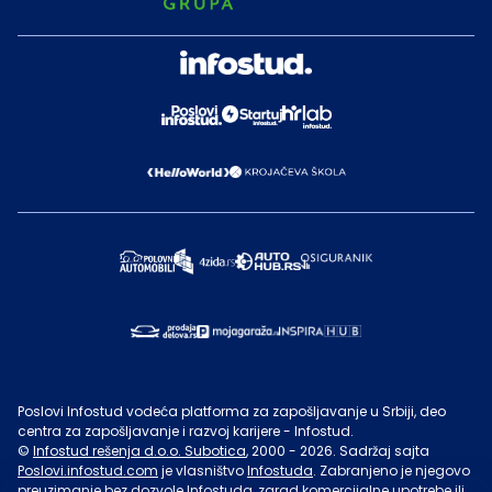
Poslovi Infostud vodeća platforma za zapošljavanje u Srbiji, deo
centra za zapošljavanje i razvoj karijere - Infostud.
©
Infostud rešenja d.o.o. Subotica
, 2000 -
2026
. Sadržaj sajta
Poslovi.infostud.com
je vlasništvo
Infostuda
. Zabranjeno je njegovo
preuzimanje bez dozvole
Infostuda
, zarad komercijalne upotrebe ili