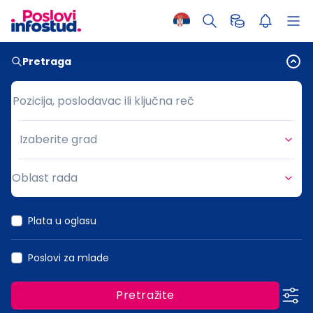
Pretraga
Pozicija, poslodavac ili ključna reč
Pozicija, poslodavac ili ključna reč
Izaberite grad
Grad
Oblast rada
Oblast rada
Plata u oglasu
Poslovi za mlade
Pretražite