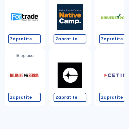
Takođe možete da:
proverite pravopisne greške (koristite č, ć, š, đ, ž,
povećajte radijus za odabrani grad
promenite odabrane filtere pretrage
Zapratite
Zapratite
Zapratite
18 oglasa
Zapratite
Zapratite
Zapratite