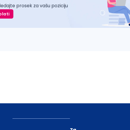
ledajte prosek za vašu poziciju
plati
Za