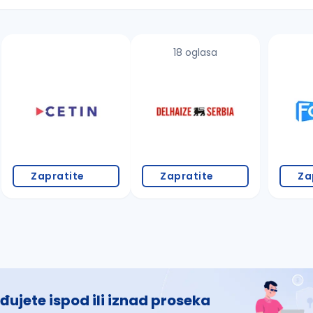
18 oglasa
 š, đ, ž, dž)
Zapratite
Zapratite
Za
đujete ispod ili iznad proseka