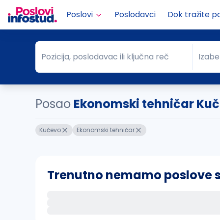
Poslovi
Poslodavci
Dok tražite p
Pozicija, poslodavac ili ključna reč
Izabe
Pozicija, poslodavac ili ključna reč
Grad
Posao
Ekonomski tehničar Ku
Kučevo
Ekonomski tehničar
Trenutno nemamo poslove sa 
Ako sačuvate ovu pretragu, obavestićemo va