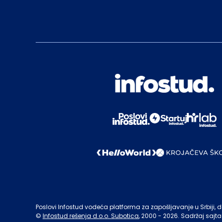
Poslovi Infostud vodeća platforma za zapošljavanje u Srbiji, de
©
Infostud rešenja d.o.o. Subotica
, 2000 -
2026
. Sadržaj sajta