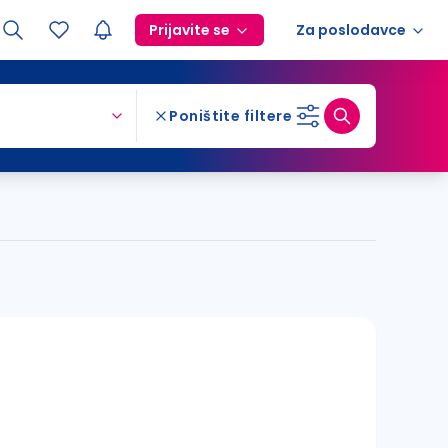
Prijavite se
Za poslodavce
Poništite filtere