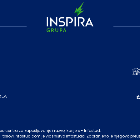
o centra za zapošljavanje i razvoj karijere - Infostud.
Poslovi.infostud.com
je vlasništvo
Infostuda
. Zabranjeno je njegovo preu