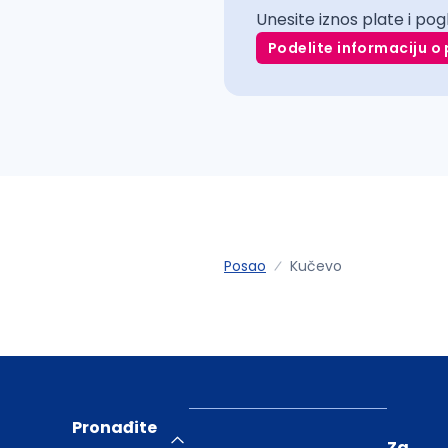
Unesite iznos plate i pog
Podelite informaciju o 
Posao
Kučevo
Pronađite
Za