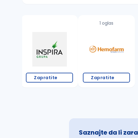
Sačuvajte pretragu
1 oglas
Takođe možete da:
proverite pravopisne greške (koristite č, ć,
povećajte radijus za odabrani grad
promenite odabrane filtere pretrage
Zapratite
Zapratite
Saznajte da li zara