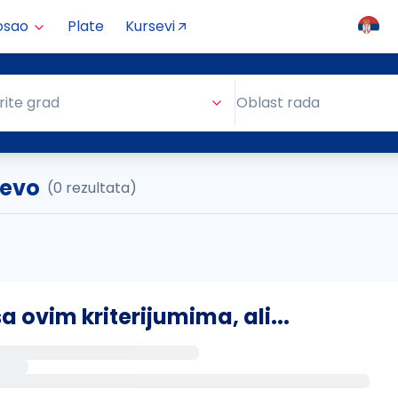
osao
Plate
Kursevi
Oblast rada
rite grad
Oblast rada
čevo
(0 rezultata)
ovim kriterijumima, ali...
s putem email-a kada se pojave novi poslovi.