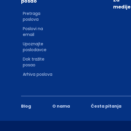
posao
medije
Pretraga
poslova
Poslovi na
email
Upoznajte
poslodavce
Dok tražite
posao
Arhiva poslova
Blog
O nama
Česta pitanja