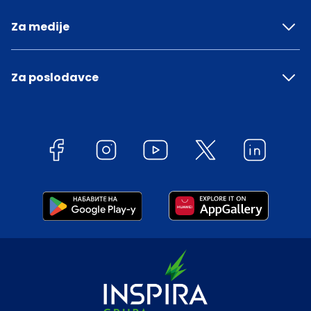
Za medije
Za poslodavce