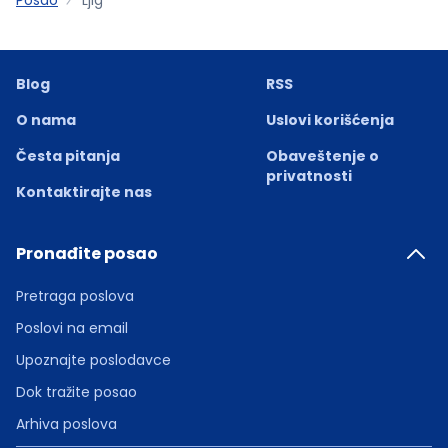
Blog
RSS
O nama
Uslovi korišćenja
Česta pitanja
Obaveštenje o
privatnosti
Kontaktirajte nas
Pronađite posao
Pretraga poslova
Poslovi na email
Upoznajte poslodavce
Dok tražite posao
Arhiva poslova