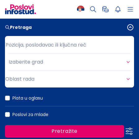
Pretraga
Pozicija, poslodavac ili ključna reč
Pozicija, poslodavac ili ključna reč
Izaberite grad
Grad
Oblast rada
Oblast rada
Plata u oglasu
Poslovi za mlade
Pretražite