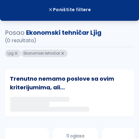
Poništite filtere
Posao
Ekonomski tehničar Ljig
(0 rezultata)
Ljig
Ekonomski tehničar
Trenutno nemamo poslove sa ovim
kriterijumima, ali...
Ako sačuvate ovu pretragu, obavestićemo vas putem 
uvajte pretragu
11 oglasa