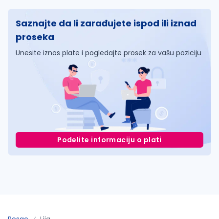
Saznajte da li zarađujete ispod ili iznad
proseka
Unesite iznos plate i pogledajte prosek za vašu poziciju
Podelite informaciju o plati
Posao
Ljig