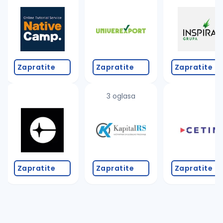
Takođe možete da:
proverite pravopisne greške (koristite č, ć, š, đ, ž,
povećajte radijus za odabrani grad
promenite odabrane filtere pretrage
Zapratite
Zapratite
Zapratite
3 oglasa
Zapratite
Zapratite
Zapratite