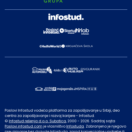
Poslovi Infostud vodeća platforma za zapošljavanje u Srbiji, deo
centra za zapošljavanje i razvoj karijere - Infostud.
©
Infostud rešenja d.o.o. Subotica
, 2000 -
2026
. Sadržaj sajta
Poslovi.infostud.com
je vlasništvo
Infostuda
. Zabranjeno je njegovo
preuzimanje bez dozvole
Infostuda
, zarad komercijalne upotrebe ili