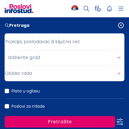
Pretraga
Pozicija, poslodavac ili ključna reč
Pozicija, poslodavac ili ključna reč
Izaberite grad
Grad
Oblast rada
Oblast rada
Plata u oglasu
Poslovi za mlade
Pretražite