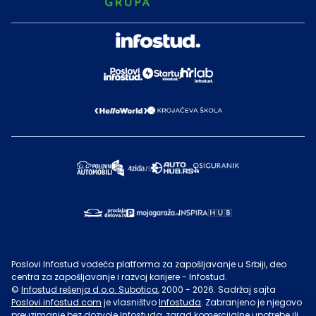
Poslovi Infostud vodeća platforma za zapošljavanje u Srbiji, deo
centra za zapošljavanje i razvoj karijere - Infostud.
©
Infostud rešenja d.o.o. Subotica
, 2000 -
2026
. Sadržaj sajta
Poslovi.infostud.com
je vlasništvo
Infostuda
. Zabranjeno je njegovo
preuzimanje bez dozvole
Infostuda
, zarad komercijalne upotrebe ili