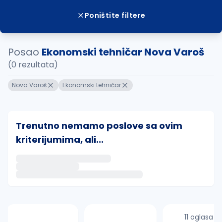
Poništite filtere
Posao
Ekonomski tehničar Nova Varoš
(0 rezultata)
Nova Varoš
Ekonomski tehničar
Trenutno nemamo poslove sa ovim
kriterijumima, ali...
Ako sačuvate ovu pretragu, obavestićemo vas putem 
uvajte pretragu
11 oglasa