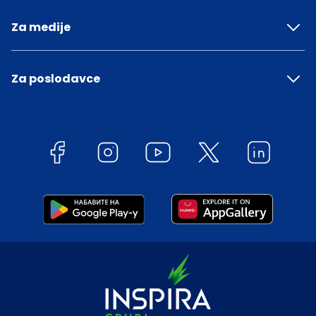
Za medije
Za poslodavce