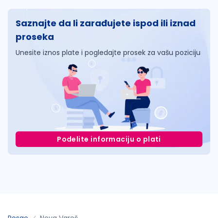
Saznajte da li zarađujete ispod ili iznad
proseka
Unesite iznos plate i pogledajte prosek za vašu poziciju
Podelite informaciju o plati
Posao
Nova Varoš