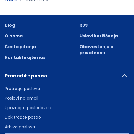
Blog
RSS
O nama
Uslovi korišćenja
Česta pitanja
Obaveštenje o
privatnosti
Kontaktirajte nas
Pronađite posao
Pretraga poslova
Poslovi na email
Upoznajte poslodavce
Dok tražite posao
Arhiva poslova