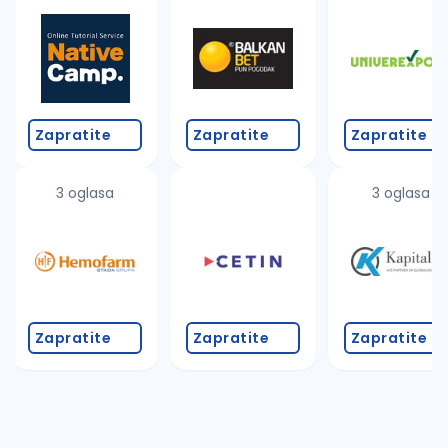
Takođe možete da:
proverite pravopisne greške (koristite č, ć, š, đ, ž,
povećajte radijus za odabrani grad
promenite odabrane filtere pretrage
Zapratite
Zapratite
Zapratite
3 oglasa
3 oglasa
Zapratite
Zapratite
Zapratite