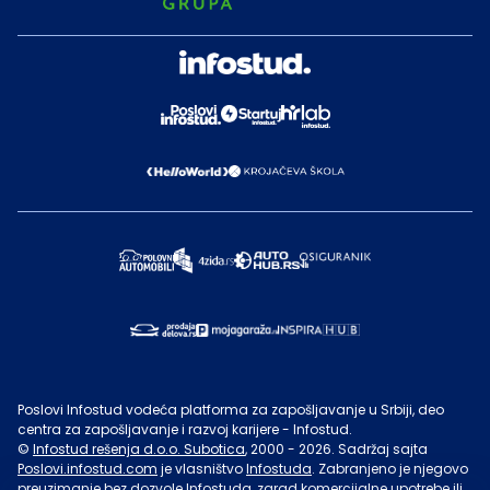
Poslovi Infostud vodeća platforma za zapošljavanje u Srbiji, deo
centra za zapošljavanje i razvoj karijere - Infostud.
©
Infostud rešenja d.o.o. Subotica
, 2000 -
2026
. Sadržaj sajta
Poslovi.infostud.com
je vlasništvo
Infostuda
. Zabranjeno je njegovo
preuzimanje bez dozvole
Infostuda
, zarad komercijalne upotrebe ili