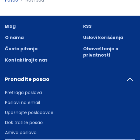
Blog
RSS
O nama
Uslovi korišćenja
Česta pitanja
Obaveštenje o
privatnosti
Kontaktirajte nas
Pronađite posao
Pretraga poslova
Poslovi na email
Upoznajte poslodavce
Dok tražite posao
Arhiva poslova