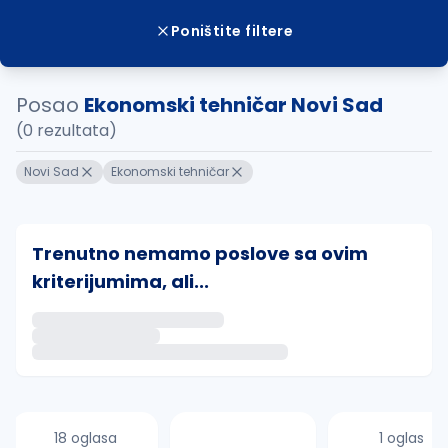
Poništite filtere
Posao
Ekonomski tehničar Novi Sad
(0 rezultata)
Novi Sad
Ekonomski tehničar
Trenutno nemamo poslove sa ovim
kriterijumima, ali...
Ako sačuvate ovu pretragu, obavestićemo vas putem 
uvajte pretragu
18 oglasa
1 oglas