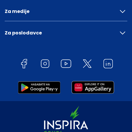
Za medije
Za poslodavce