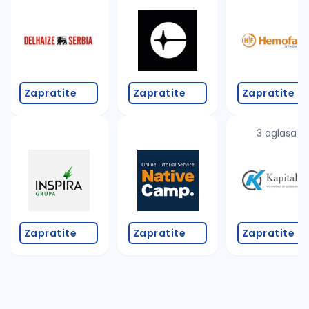
Takođe možete da:
proverite pravopisne greške (koristite č, ć, š, đ, ž,
povećajte radijus za odabrani grad
promenite odabrane filtere pretrage
Zapratite
Zapratite
Zapratite
3 oglasa
Zapratite
Zapratite
Zapratite