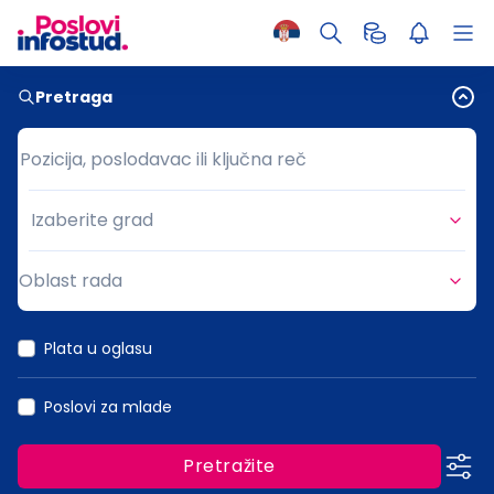
Pretraga
Pozicija, poslodavac ili ključna reč
Pozicija, poslodavac ili ključna reč
Izaberite grad
Grad
Oblast rada
Oblast rada
Plata u oglasu
Poslovi za mlade
Pretražite