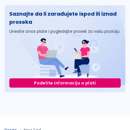
Saznajte da li zarađujete ispod ili iznad
proseka
Unesite iznos plate i pogledajte prosek za vašu poziciju
Podelite informaciju o plati
Posao
Novi Sad