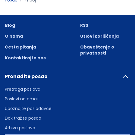
Blog
RSS
O nama
Uslovi korišćenja
Česta pitanja
Obaveštenje o
privatnosti
Kontaktirajte nas
Pronađite posao
Pretraga poslova
Poslovi na email
Upoznajte poslodavce
Dok tražite posao
Arhiva poslova