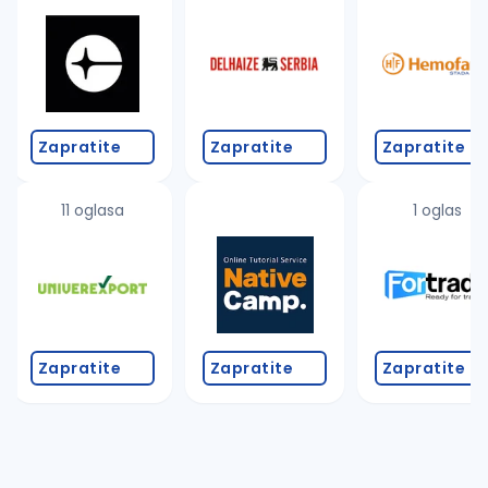
Takođe možete da:
proverite pravopisne greške (koristite č, ć, š, đ, ž,
povećajte radijus za odabrani grad
promenite odabrane filtere pretrage
Zapratite
Zapratite
Zapratite
11 oglasa
1 oglas
Zapratite
Zapratite
Zapratite