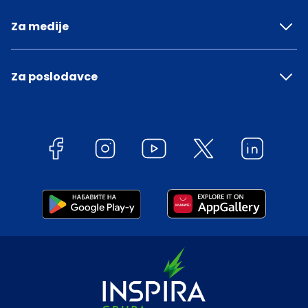
Za medije
Za poslodavce