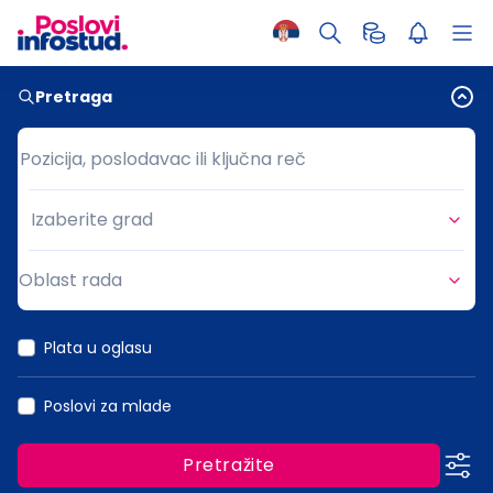
Pretraga
Pozicija, poslodavac ili ključna reč
Pozicija, poslodavac ili ključna reč
Izaberite grad
Grad
Oblast rada
Oblast rada
Plata u oglasu
Poslovi za mlade
Pretražite