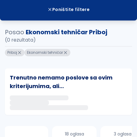
Poništite filtere
Posao
Ekonomski tehničar Priboj
(0 rezultata)
Priboj
Ekonomski tehničar
Trenutno nemamo poslove sa ovim
kriterijumima, ali...
Ako sačuvate ovu pretragu, obavestićemo vas putem 
uvajte pretragu
18 oglasa
3 oglasa