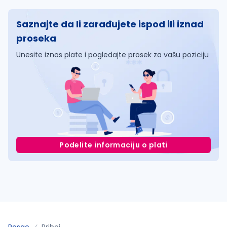
Saznajte da li zarađujete ispod ili iznad
proseka
Unesite iznos plate i pogledajte prosek za vašu poziciju
Podelite informaciju o plati
Posao
Priboj