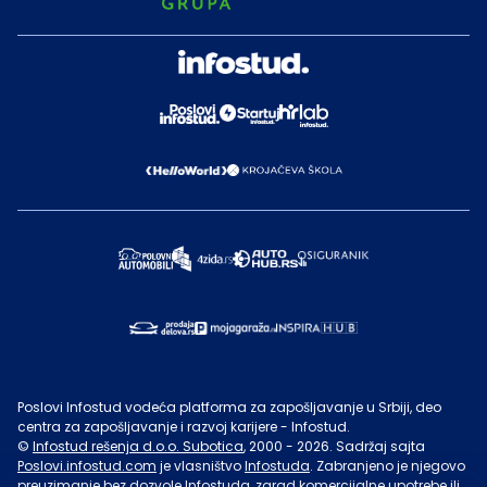
Poslovi Infostud vodeća platforma za zapošljavanje u Srbiji, deo
centra za zapošljavanje i razvoj karijere - Infostud.
©
Infostud rešenja d.o.o. Subotica
, 2000 -
2026
. Sadržaj sajta
Poslovi.infostud.com
je vlasništvo
Infostuda
. Zabranjeno je njegovo
preuzimanje bez dozvole
Infostuda
, zarad komercijalne upotrebe ili