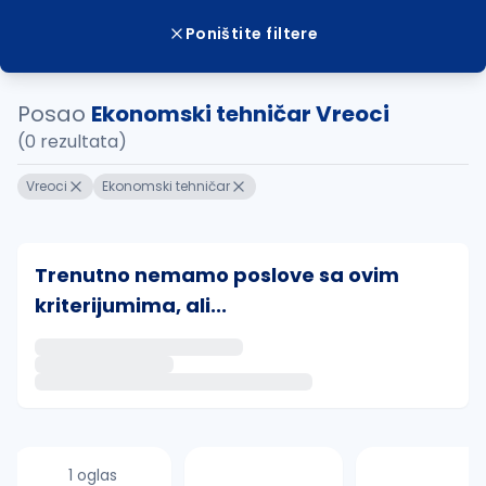
Poništite filtere
Posao
Ekonomski tehničar Vreoci
(0 rezultata)
Vreoci
Ekonomski tehničar
Trenutno nemamo poslove sa ovim
kriterijumima, ali...
Ako sačuvate ovu pretragu, obavestićemo vas putem 
uvajte pretragu
1 oglas