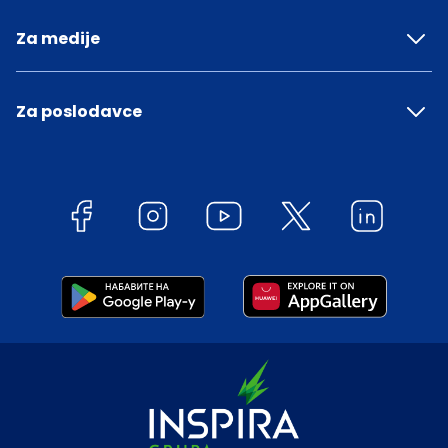
Za medije
Za poslodavce