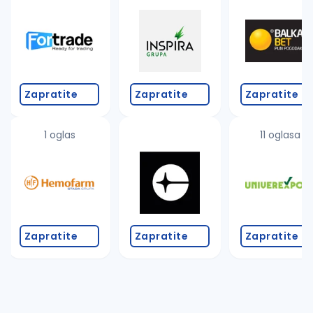
Takođe možete da:
proverite pravopisne greške (koristite č, ć, š, đ, ž,
povećajte radijus za odabrani grad
promenite odabrane filtere pretrage
Zapratite
Zapratite
Zapratite
1 oglas
11 oglasa
Zapratite
Zapratite
Zapratite