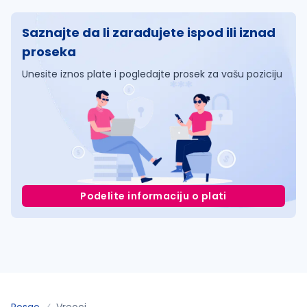
Saznajte da li zarađujete ispod ili iznad
proseka
Unesite iznos plate i pogledajte prosek za vašu poziciju
Podelite informaciju o plati
Posao
Vreoci