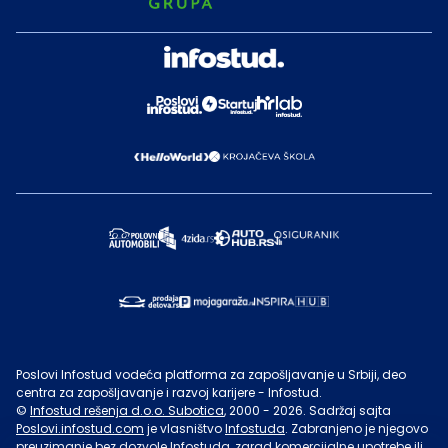
Poslovi Infostud vodeća platforma za zapošljavanje u Srbiji, deo
centra za zapošljavanje i razvoj karijere - Infostud.
©
Infostud rešenja d.o.o. Subotica
, 2000 -
2026
. Sadržaj sajta
Poslovi.infostud.com
je vlasništvo
Infostuda
. Zabranjeno je njegovo
preuzimanje bez dozvole
Infostuda
, zarad komercijalne upotrebe ili