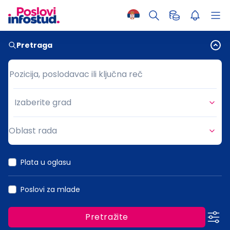
Pretraga
Pozicija, poslodavac ili ključna reč
Pozicija, poslodavac ili ključna reč
Izaberite grad
Grad
Oblast rada
Oblast rada
Plata u oglasu
Poslovi za mlade
Pretražite