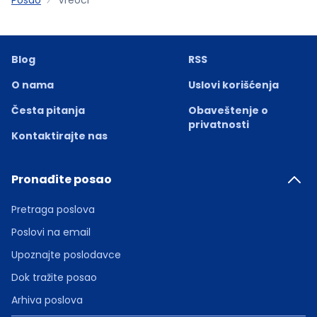
Blog
RSS
O nama
Uslovi korišćenja
Česta pitanja
Obaveštenje o
privatnosti
Kontaktirajte nas
Pronađite posao
Pretraga poslova
Poslovi na email
Upoznajte poslodavce
Dok tražite posao
Arhiva poslova