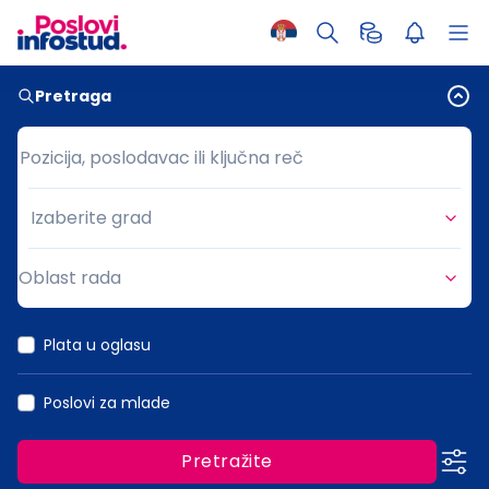
Pretraga
Pozicija, poslodavac ili ključna reč
Pozicija, poslodavac ili ključna reč
Izaberite grad
Grad
Oblast rada
Oblast rada
Plata u oglasu
Poslovi za mlade
Pretražite