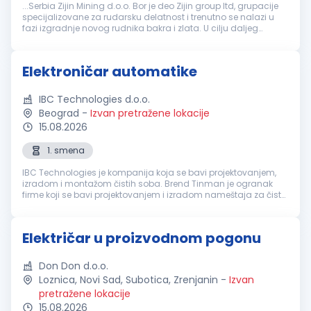
...Serbia Zijin Mining d.o.o. Bor je deo Zijin group ltd, grupacije
specijalizovane za rudarsku delatnost i trenutno se nalazi u
fazi izgradnje novog rudnika bakra i zlata. U cilju daljeg
razvoja, kompanija traži kandidate za poziciju:
Električar
...
Elektroničar automatike
IBC Technologies d.o.o.
Beograd
-
Izvan pretražene lokacije
15.08.2026
1. smena
IBC Technologies je kompanija koja se bavi projektovanjem,
izradom i montažom čistih soba. Brend Tinman je ogranak
firme koji se bavi projektovanjem i izradom nameštaja za čiste
sobe od nerđajućeg čelika sa posebnom pažnjom na završnu
obradu elemenat...
Električar u proizvodnom pogonu
Don Don d.o.o.
Loznica, Novi Sad, Subotica, Zrenjanin
-
Izvan
pretražene lokacije
15.08.2026