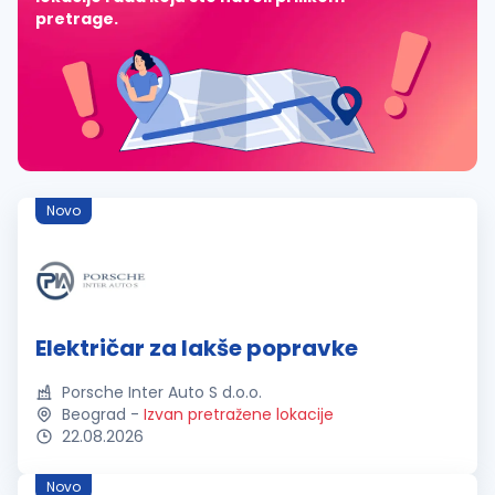
pretrage.
Novo
Električar za lakše popravke
Porsche Inter Auto S d.o.o.
Beograd
-
Izvan pretražene lokacije
22.08.2026
Novo