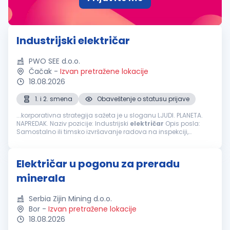
Industrijski električar
PWO SEE d.o.o.
Čačak
-
Izvan pretražene lokacije
18.08.2026
1. i 2. smena
Obaveštenje o statusu prijave
...korporativna strategija sažeta je u sloganu LJUDI. PLANETA.
NAPREDAK. Naziv pozicije: Industrijski
električar
Opis posla:
Samostalno ili timsko izvršavanje radova na inspekciji,
preventivnom i korektivnom održavanju
električnih
instalacija i opreme...
Električar u pogonu za preradu
minerala
Serbia Zijin Mining d.o.o.
Bor
-
Izvan pretražene lokacije
18.08.2026