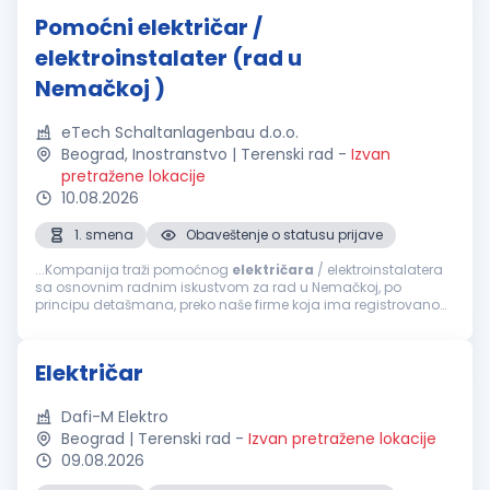
Pomoćni električar /
elektroinstalater (rad u
Nemačkoj )
eTech Schaltanlagenbau d.o.o.
Beograd, Inostranstvo | Terenski rad
-
Izvan
pretražene lokacije
10.08.2026
1. smena
Obaveštenje o statusu prijave
...Kompanija traži pomoćnog
električara
/ elektroinstalatera
sa osnovnim radnim iskustvom za rad u Nemačkoj, po
principu detašmana, preko naše firme koja ima registrovano
predstavništvo u Nemačkoj. Uslovi: Osnovno iskustvo u
izvođenju...
Električar
Dafi-M Elektro
Beograd | Terenski rad
-
Izvan pretražene lokacije
09.08.2026