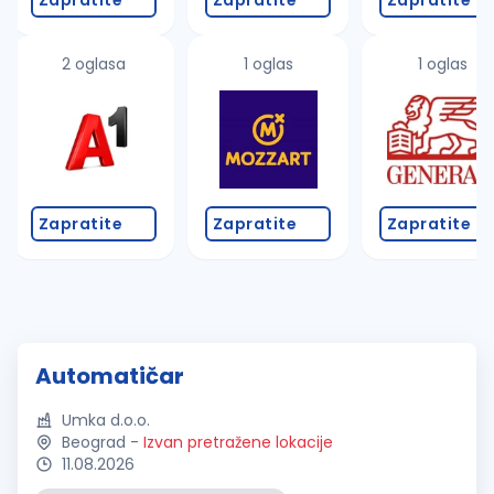
Zapratite
Zapratite
Zapratite
2 oglasa
1 oglas
1 oglas
Zapratite
Zapratite
Zapratite
Automatičar
Umka d.o.o.
Beograd
-
Izvan pretražene lokacije
11.08.2026