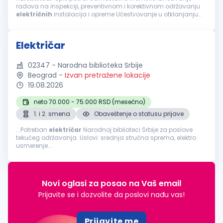
radova na inspekciji, preventivnom i korektivnom održavanju
električnih
instalacija i opreme Učestvovanje u otklanjanju
kvarova, dijagnostika i analiza uzroka zastoja Reinstalacija
opreme i puštanje...
Električar
02347 - Narodna biblioteka Srbije
Beograd
-
Izvan pretražene lokacije
19.08.2026
neto 70.000 - 75.000 RSD (mesečno)
1. i 2. smena
Obaveštenje o statusu prijave
...Potreban
električar
Narodnoj biblioteci Srbije za poslove
tekućeg održavanja. Uslovi: srednja stručna sprema, elektro
usmerenje...
Novi oglasi za posao na Vaš email
Prijavite se i dozvolite da poslovi nađu vas!
Prijavite me