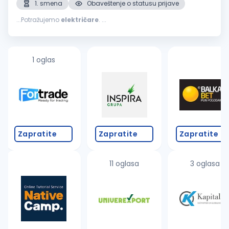
1. smena
Obaveštenje o statusu prijave
...Potražujemo
električare
. ...
1 oglas
Zapratite
Zapratite
Zapratite
11 oglasa
3 oglasa