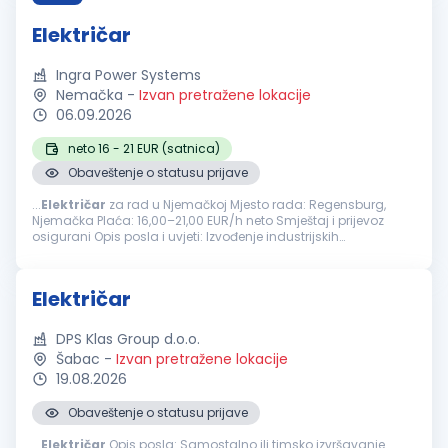
Električar
Ingra Power Systems
Nemačka
-
Izvan pretražene lokacije
06.09.2026
neto 16 - 21 EUR (satnica)
Obaveštenje o statusu prijave
...
Električar
za rad u Njemačkoj Mjesto rada: Regensburg,
Njemačka Plaća: 16,00–21,00 EUR/h neto Smještaj i prijevoz
osigurani Opis posla i uvjeti: Izvođenje industrijskih
elektroinstalacija Čitanje i razumijevanje elektro shema,
nacrta...
Električar
DPS Klas Group d.o.o.
Šabac
-
Izvan pretražene lokacije
19.08.2026
Obaveštenje o statusu prijave
...
Električar
Opis posla: Samostalno ili timsko izvršavanje