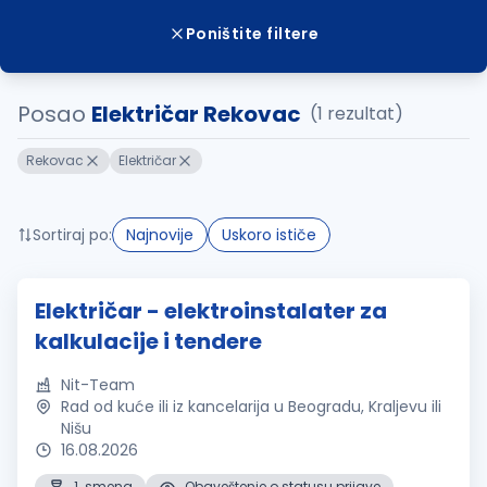
Poništite filtere
Posao
Električar Rekovac
(1 rezultat)
Rekovac
Električar
Sortiraj po:
Najnovije
Uskoro ističe
Električar - elektroinstalater za
kalkulacije i tendere
Nit-Team
Rad od kuće ili iz kancelarija u Beogradu, Kraljevu ili
Nišu
16.08.2026
1. smena
Obaveštenje o statusu prijave