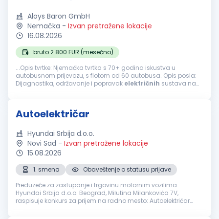
Aloys Baron GmbH
Nemačka
-
Izvan pretražene lokacije
16.08.2026
bruto 2.800 EUR (mesečno)
...Opis tvrtke: Njemačka tvrtka s 70+ godina iskustva u
autobusnom prijevozu, s flotom od 60 autobusa. Opis posla:
Dijagnostika, održavanje i popravak
električnih
sustava na
autobusima, uključujući CAN-bus, klimatizaciju, automatska...
Autoelektričar
Hyundai Srbija d.o.o.
Novi Sad
-
Izvan pretražene lokacije
15.08.2026
1. smena
Obaveštenje o statusu prijave
Preduzeće za zastupanje i trgovinu motornim vozilima
Hyundai Srbija d.o.o. Beograd, Milutina Milankovića 7V,
raspisuje konkurs za prijem na radno mesto: Autoelektričar
Lokacija: Novi Sad Uslovi za kandidate IV stepen stručne
spreme 3 godine radnog...