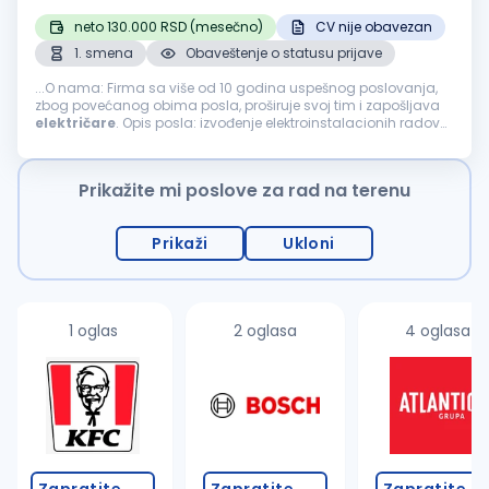
neto 130.000 RSD (mesečno)
CV nije obavezan
1. smena
Obaveštenje o statusu prijave
...O nama: Firma sa više od 10 godina uspešnog poslovanja,
zbog povećanog obima posla, proširuje svoj tim i zapošljava
električare
. Opis posla: izvođenje elektroinstalacionih radova
na poslovnim, industrijskim i stambenim objektima montaža...
Prikažite mi poslove za rad na terenu
Prikaži
Ukloni
1 oglas
2 oglasa
4 oglasa