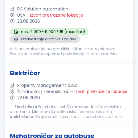
DS Solution automation
USA
-
Izvan pretražene lokacije
23.08.2026
neto 4.000 - 5.000 EUR (mesečno)
Obaveštenje o statusu prijave
Veština snalaženja na gradilištu. Čitanje elektro planova.
Povezivanje elektro opreme i povezivanje elektro ormarića.
Električar
Property Management d.o.o.
Šimanovci | Terenski rad
-
Izvan pretražene lokacije
22.08.2026
...
Električara
Potrebni uslovi: Diploma srednje škole elektro
usmerenja. Minimum 3 godina iskustva na poslovima
električara
. Odgovornost, preciznost i sposobnost za timski
rad. Od Vas očekujemo: Odgovornost i proaktivnost u radu
Timski...
Mehatroničar za autobuse