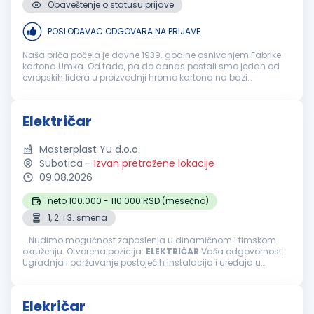
Obaveštenje o statusu prijave
POSLODAVAC ODGOVARA NA PRIJAVE
Naša priča počela je davne 1939. godine osnivanjem Fabrike
kartona Umka. Od tada, pa do danas postali smo jedan od
evropskih lidera u proizvodnji hromo kartona na bazi
recikliranog papira. Najveći smo recikler u ovom delu Evrope i
poslujemo na pet ko...
Električar
Masterplast Yu d.o.o.
Subotica
-
Izvan pretražene lokacije
09.08.2026
neto 100.000 - 110.000 RSD (mesečno)
1, 2. i 3. smena
...Nudimo mogućnost zaposlenja u dinamičnom i timskom
okruženju. Otvorena pozicija:
ELEKTRIČAR
Vaša odgovornost:
Ugradnja i održavanje postojećih instalacija i uređaja u
proizvodnom pogonu Montaža i unapređivanje
električnih
uređaja, instalacija...
Elekričar