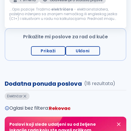
...Opis pozicije: Tražimo
električara
- elektroinstalatera,
poželjno inženjera sa znanjem nemačkog ili engleskog jezika
(C1+) i iskustvom u radu na kalkulacijama. Prednost imaju
kandidati sa iskustvom na nemačkom tržištu, kao i oni koji
poznaju...
Prikažite mi poslove za rad od kuće
Prikaži
Ukloni
Dodatna ponuda poslova
(18 rezultata)
Električar
Oglasi bez filtera:
Rekovac
Poslovi koji slede udaljeni su od željene
lokacije rada koju ste naveli prilikom