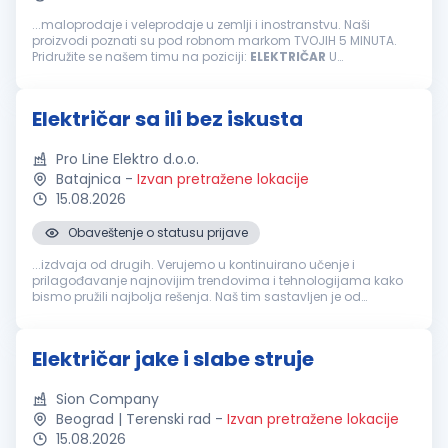
...maloprodaje i veleprodaje u zemlji i inostranstvu. Naši
proizvodi poznati su pod robnom markom TVOJIH 5 MINUTA.
Pridružite se našem timu na poziciji:
ELEKTRIČAR
U
PROIZVODNOM POGONU POTREBNE KVALIFIKACIJE I PROFIL
KANDIDATA: Srednja stručna sprema tehničkog...
Električar sa ili bez iskusta
Pro Line Elektro d.o.o.
Batajnica
-
Izvan pretražene lokacije
15.08.2026
Obaveštenje o statusu prijave
...izdvaja od drugih. Verujemo u kontinuirano učenje i
prilagođavanje najnovijim trendovima i tehnologijama kako
bismo pružili najbolja rešenja. Naš tim sastavljen je od
električara
i inženjera s dugogodišnjim iskustvom u
projektovanju, instalaciji...
Električar jake i slabe struje
Sion Company
Beograd | Terenski rad
-
Izvan pretražene lokacije
15.08.2026