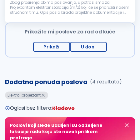
Zbog proširenja obima poslovanja, u potrazi smo za
Projektantom elektroinstalacija (m/ž) koji će se pridružiti našem
stručnom timu. Opis posla Izrada projektne dokumentacije i
tehničkih planova za elektroinstalacije Izrada idejnih, glavnih i
izvedbe...
Prikažite mi poslove za rad od kuće
Prikaži
Ukloni
Dodatna ponuda poslova
(4 rezultata)
Elektro-projektant
Oglasi bez filtera:
Kladovo
Poslovi koji slede udaljeni su od željene
lokacije rada koju ste naveli prilikom
pretrage.