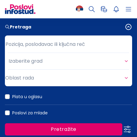
Pretraga
Pozicija, poslodavac ili ključna reč
Pozicija, poslodavac ili ključna reč
Izaberite grad
Grad
Oblast rada
Oblast rada
Plata u oglasu
Poslovi za mlade
Pretražite