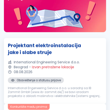
Projektant elektroinstalacija
jake i slabe struje
International Engineering Service d.o.o.
Beograd
-
Izvan pretražene lokacije
08.08.2026
Obaveštenje o statusu prijave
International Engeneering Service d.o.o. u saradnji sa IB
Zammit GmbH (www.ib-zammit.de/) se bavi izradom
projekata iz oblasti mašinstva i elektrotehnike (sistemi grejanja,
hlađenja, ventilacije, klimatizacije, vodovoda, kanalizacije i
elektroinstala...
Konkurišite među prvima