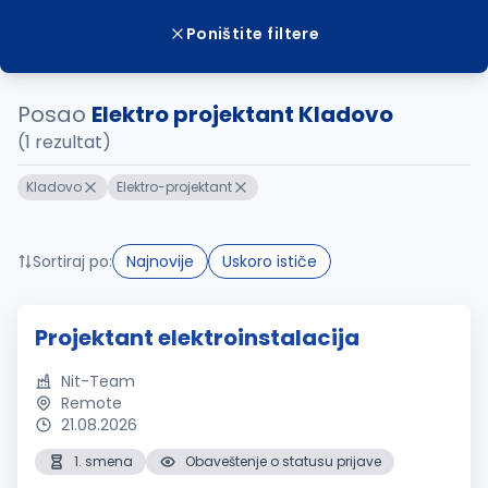
Poništite filtere
Posao
Elektro projektant Kladovo
(1 rezultat)
Kladovo
Elektro-projektant
Sortiraj po:
Najnovije
Uskoro ističe
Projektant elektroinstalacija
Nit-Team
Remote
21.08.2026
1. smena
Obaveštenje o statusu prijave