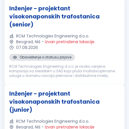
Inženjer - projektant
visokonaponskih trafostanica
(senior)
RCM Technologies Engineering d.o.o.
Beograd, Niš
-
Izvan pretražene lokacije
07.08.2026
Obaveštenje o statusu prijave
RCM Technologies Engineering d.o.o. je visoko cenjena
kompanija sa središtem u SAD koja pruža multidisciplinarne
usluge u domenu razvoja prenosne i distributivne mreže,
proizvodnje električne energije, industrijskih procesa,
projektovanja zaštite i k...
Inženjer - projektant
visokonaponskih trafostanica
(junior)
RCM Technologies Engineering d.o.o.
Beograd, Niš
-
Izvan pretražene lokacije