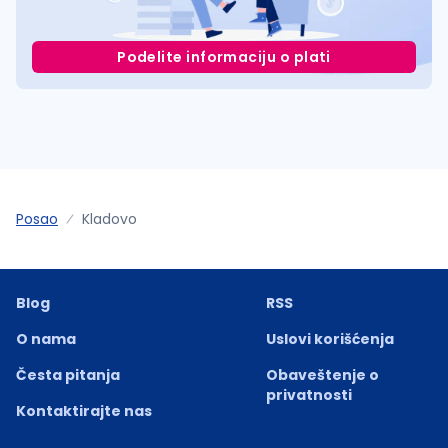
Podelite informaciju o plati
Posao
Kladovo
Blog
RSS
O nama
Uslovi korišćenja
Česta pitanja
Obaveštenje o
privatnosti
Kontaktirajte nas