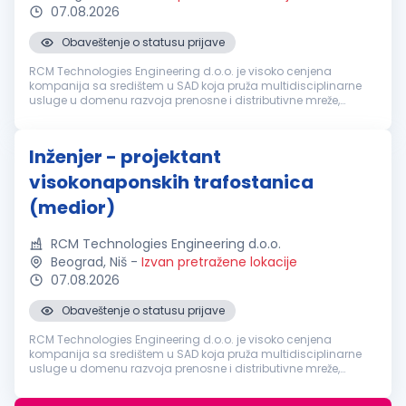
07.08.2026
Obaveštenje o statusu prijave
RCM Technologies Engineering d.o.o. je visoko cenjena
kompanija sa središtem u SAD koja pruža multidisciplinarne
usluge u domenu razvoja prenosne i distributivne mreže,
proizvodnje električne energije, industrijskih procesa,
projektovanja zaštite i k...
Inženjer - projektant
visokonaponskih trafostanica
(medior)
RCM Technologies Engineering d.o.o.
Beograd, Niš
-
Izvan pretražene lokacije
07.08.2026
Obaveštenje o statusu prijave
RCM Technologies Engineering d.o.o. je visoko cenjena
kompanija sa središtem u SAD koja pruža multidisciplinarne
usluge u domenu razvoja prenosne i distributivne mreže,
proizvodnje električne energije, industrijskih procesa,
projektovanja zaštite i k...