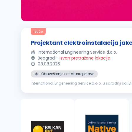
Ističe
Projektant elektroinstalacija jake 
International Engineering Service d.o.o.
Beograd
-
Izvan pretražene lokacije
08.08.2026
Obaveštenje o statusu prijave
International Engeneering Service d.o.o. u saradnji sa 
ventilacije, klimatizacije, vodovoda, kanalizacije i elektroi