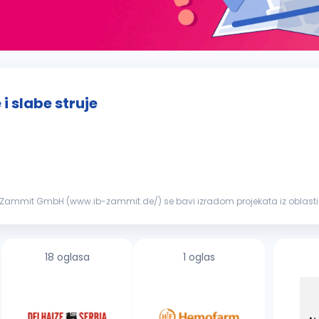
i slabe struje
IB Zammit GmbH (www.ib-zammit.de/) se bavi izradom projekata iz oblasti m
nstala...
18 oglasa
1 oglas