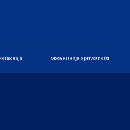
 korišćenja
Obaveštenje o privatnosti