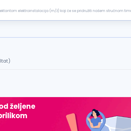
stalacija (m/ž) koji će se pridružiti našem stručnom timu. Opis posla Izrada projektne dokument
edbe...
ultat)
 od željene
prilikom