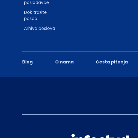
poslodavce
Dok tražite
posao
Arhiva poslova
Blog
O nama
Česta pitanja