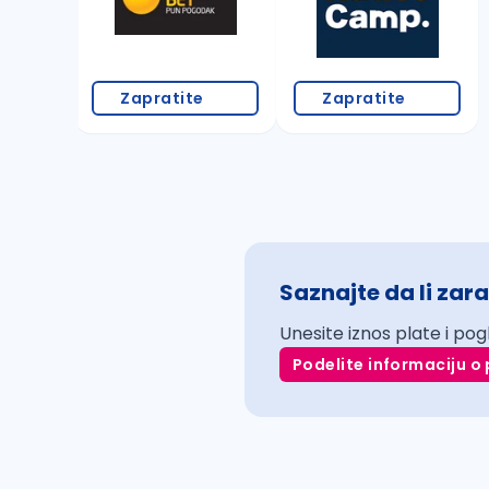
Zapratite
Zapratite
Saznajte da li zara
Unesite iznos plate i pog
Podelite informaciju o 