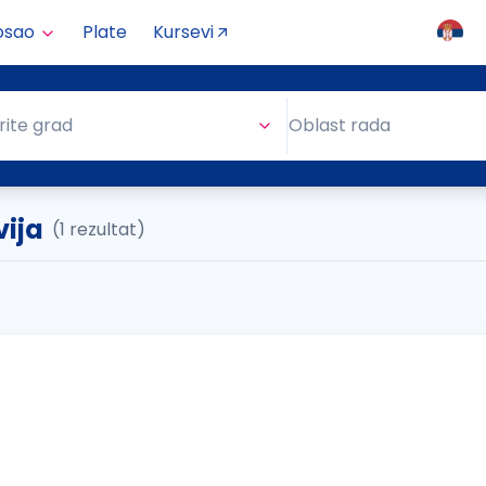
osao
Plate
Kursevi
Oblast rada
rite grad
Oblast rada
vija
(1 rezultat)