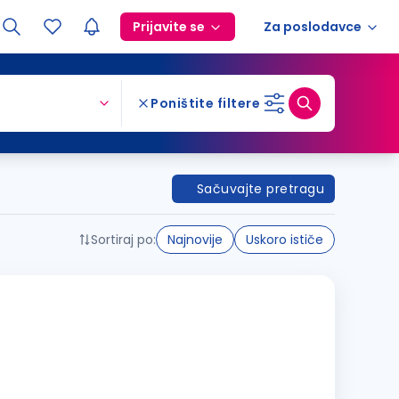
Prijavite se
Za poslodavce
Poništite filtere
Sačuvajte pretragu
Sortiraj po:
Najnovije
Uskoro ističe