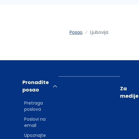
Posao
Ljubovija
Pronađite
Za
posao
medije
Pretraga
poslova
Poslovi na
email
Upoznajte