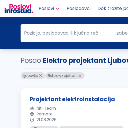
Poslovi
Poslodavci
Dok tražite p
Pozicija, poslodavac ili ključna reč
Izabe
Pozicija, poslodavac ili ključna reč
Grad
Posao
Elektro projektant Ljubo
Ljubovija
Elektro-projektant
Projektant elektroinstalacija
Nit-Team
Remote
21.08.2026