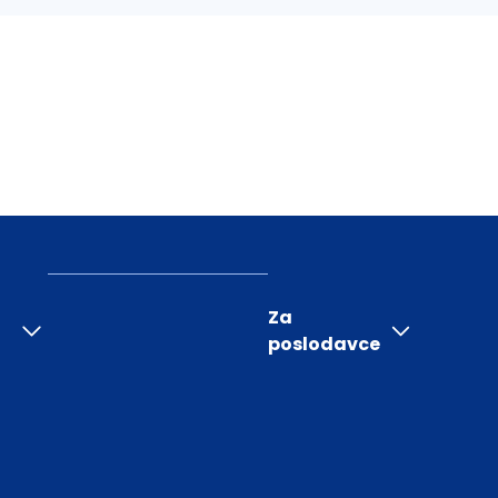
Za
poslodavce