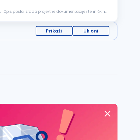
acije i tehničkih
Prikaži
Ukloni