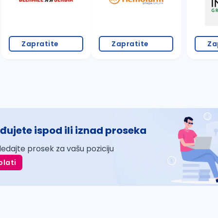
Zapratite
Zapratite
Za
đujete ispod ili iznad proseka
ledajte prosek za vašu poziciju
plati