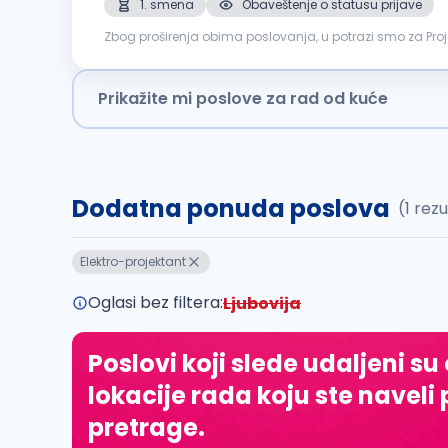
1. smena
Obaveštenje o statusu prijave
Zbog proširenja obima poslovanja, u potrazi smo za Projektantom elektroin
planova za elektroinstalacije Izrada idejnih, glavnih i izv
Prikažite mi poslove za rad od kuće
Dodatna ponuda poslova
(1 rez
Elektro-projektant
Oglasi bez filtera:
Ljubovija
Poslovi koji slede udaljeni su
lokacije rada koju ste naveli 
pretrage.