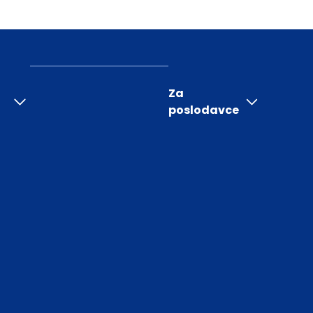
Za
poslodavce