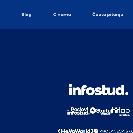
Blog
O nama
Česta pitanja