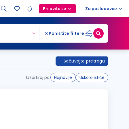
Prijavite se
Za poslodavce
Poništite filtere
Sačuvajte pretragu
Sortiraj po:
Najnovije
Uskoro ističe