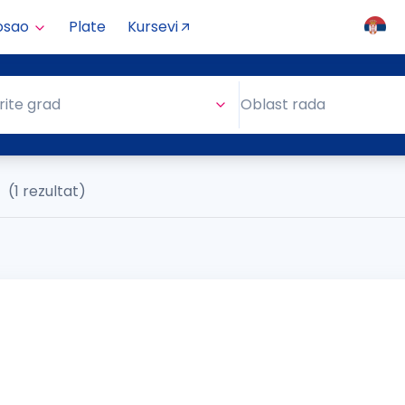
osao
Plate
Kursevi
Oblast rada
rite grad
Oblast rada
a
(1 rezultat)