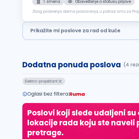
1. smena
Obaveštenje o statusu prijave
Zbog proširenja obima poslovanja, u potrazi smo za Projektantom elektroin
planova za elektroinstalacije Izrada idejnih, glavnih i izv
Prikažite mi poslove za rad od kuće
Dodatna ponuda poslova
(4 rez
Elektro-projektant
Oglasi bez filtera:
Ruma
Poslovi koji slede udaljeni su
lokacije rada koju ste naveli 
pretrage.