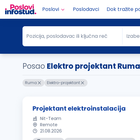
Poslovi
Poslodavci
Dok tražite p
Pozicija, poslodavac ili ključna reč
Izabe
Pozicija, poslodavac ili ključna reč
Grad
Posao
Elektro projektant Rum
Ruma
Elektro-projektant
Projektant elektroinstalacija
Nit-Team
Remote
21.08.2026