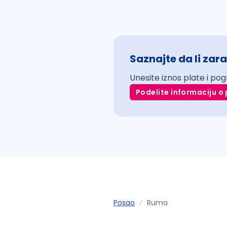
Saznajte da li zara
Unesite iznos plate i pog
Podelite informaciju o 
Posao
Ruma