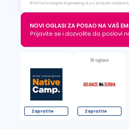
RCM Technologies Engineering d.o.o. je visoko cenjena k
električne energije, industrijskih procesa, projektovanja zašt
NOVI OGLASI ZA POSAO NA VAŠ EM
Prijavite se i dozvolite da poslovi 
18 oglasa
Zapratite
Zapratite