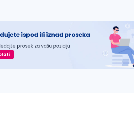
đujete ispod ili iznad proseka
ledajte prosek za vašu poziciju
plati