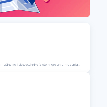
ašinstva i elektrotehnike (sistemi grejanja, hlađenja,