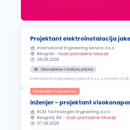
Projektant elektroinstalacija jake 
International Engineering Service d.o.o.
Beograd
-
Izvan pretražene lokacije
08.08.2026
Obaveštenje o statusu prijave
International Engeneering Service d.o.o. u saradnji sa 
ventilacije, klimatizacije, vodovoda, kanalizacije i elektroi
Konkurišite među prvima
Inženjer - projektant visokonapo
RCM Technologies Engineering d.o.o.
Beograd, Niš
-
Izvan pretražene lokacije
07.08.2026