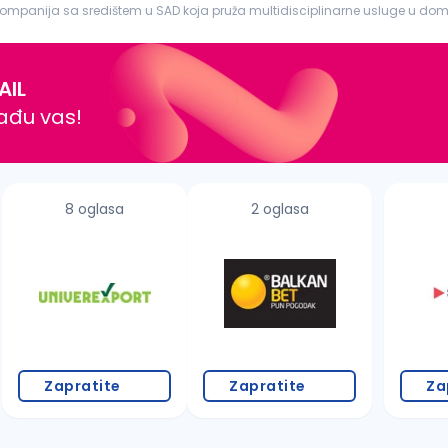
ompanija sa središtem u SAD koja pruža multidisciplinarne usluge u dome
ite i k...
AIL
nađu vas!
8 oglasa
2 oglasa
Zapratite
Zapratite
Za