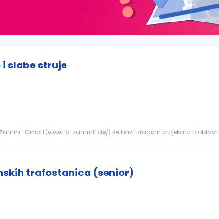
i slabe struje
IB Zammit GmbH (www.ib-zammit.de/) se bavi izradom projekata iz oblasti m
nstala...
nskih trafostanica (senior)