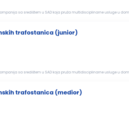
ompanija sa središtem u SAD koja pruža multidisciplinarne usluge u dome
ite i k...
skih trafostanica (junior)
ompanija sa središtem u SAD koja pruža multidisciplinarne usluge u dome
ite i k...
nskih trafostanica (medior)