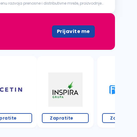
nu razvoja prenosne i distributivne mreže, proizvodnje
Prijavite me
2 oglasa
pratite
Zapratite
Zapratite