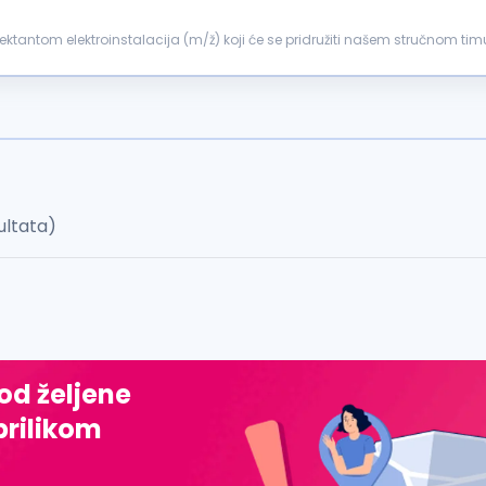
stalacija (m/ž) koji će se pridružiti našem stručnom timu. Opis posla Izrada projektne dokument
edbe...
ultata)
 od željene
prilikom