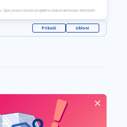
acije i tehničkih
Prikaži
Ukloni