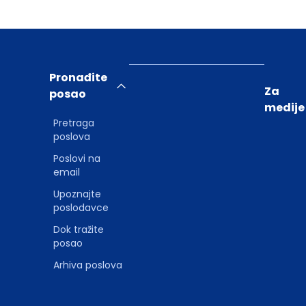
Pronađite
Za
posao
medije
Pretraga
poslova
Poslovi na
email
Upoznajte
poslodavce
Dok tražite
posao
Arhiva poslova