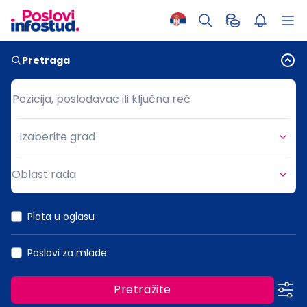
Pretraga
Pozicija, poslodavac ili ključna reč
Pozicija, poslodavac ili ključna reč
Izaberite grad
Grad
Oblast rada
Oblast rada
Plata u oglasu
Poslovi za mlade
Pretražite