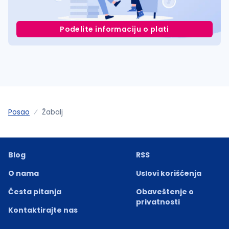
Podelite informaciju o plati
Posao
Žabalj
Blog
RSS
O nama
Uslovi korišćenja
Česta pitanja
Obaveštenje o
privatnosti
Kontaktirajte nas