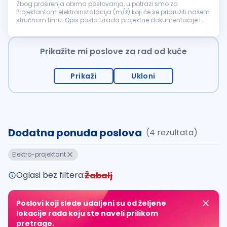
Zbog proširenja obima poslovanja, u potrazi smo za
Projektantom elektroinstalacija (m/ž) koji će se pridružiti našem
stručnom timu. Opis posla Izrada projektne dokumentacije i
tehničkih planova za elektroinstalacije Izrada idejnih, glavnih i
izvedbe...
Prikažite mi poslove za rad od kuće
Prikaži
Ukloni
Dodatna ponuda poslova
(4 rezultata)
Elektro-projektant
Oglasi bez filtera:
Žabalj
Poslovi koji slede udaljeni su od željene
lokacije rada koju ste naveli prilikom
pretrage.