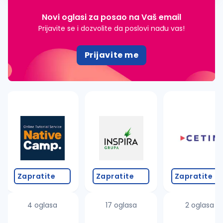
Novi oglasi za posao na Vaš email
Prijavite se i dozvolite da poslovi nađu vas!
Prijavite me
Zapratite
Zapratite
Zapratite
4 oglasa
17 oglasa
2 oglasa