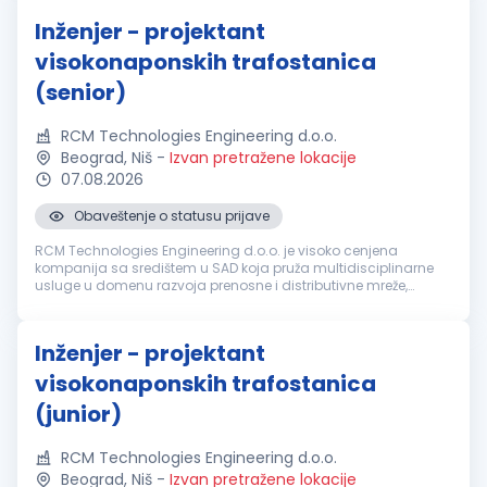
Inženjer - projektant
visokonaponskih trafostanica
(senior)
RCM Technologies Engineering d.o.o.
Beograd, Niš
-
Izvan pretražene lokacije
07.08.2026
Obaveštenje o statusu prijave
RCM Technologies Engineering d.o.o. je visoko cenjena
kompanija sa središtem u SAD koja pruža multidisciplinarne
usluge u domenu razvoja prenosne i distributivne mreže,
proizvodnje električne energije, industrijskih procesa,
projektovanja zaštite i k...
Inženjer - projektant
visokonaponskih trafostanica
(junior)
RCM Technologies Engineering d.o.o.
Beograd, Niš
-
Izvan pretražene lokacije