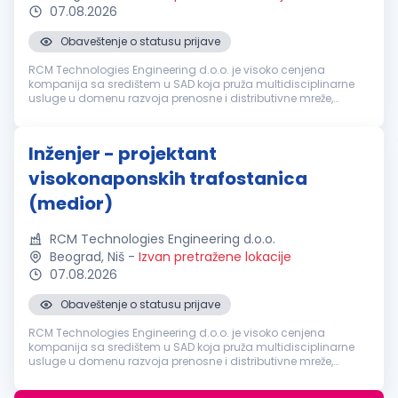
07.08.2026
Obaveštenje o statusu prijave
RCM Technologies Engineering d.o.o. je visoko cenjena
kompanija sa središtem u SAD koja pruža multidisciplinarne
usluge u domenu razvoja prenosne i distributivne mreže,
proizvodnje električne energije, industrijskih procesa,
projektovanja zaštite i k...
Inženjer - projektant
visokonaponskih trafostanica
(medior)
RCM Technologies Engineering d.o.o.
Beograd, Niš
-
Izvan pretražene lokacije
07.08.2026
Obaveštenje o statusu prijave
RCM Technologies Engineering d.o.o. je visoko cenjena
kompanija sa središtem u SAD koja pruža multidisciplinarne
usluge u domenu razvoja prenosne i distributivne mreže,
proizvodnje električne energije, industrijskih procesa,
projektovanja zaštite i k...