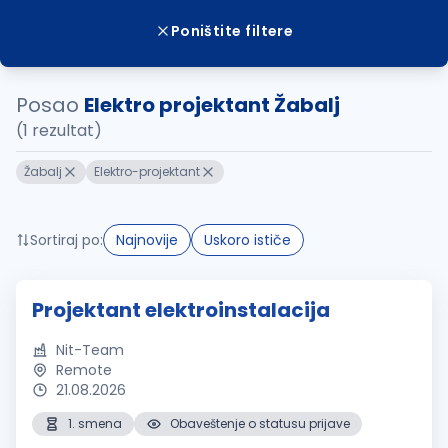
Poništite filtere
Posao
Elektro projektant Žabalj
(1 rezultat)
Žabalj
Elektro-projektant
Sortiraj po:
Najnovije
Uskoro ističe
Projektant elektroinstalacija
Nit-Team
Remote
21.08.2026
1. smena
Obaveštenje o statusu prijave