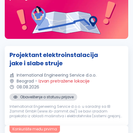
Projektant elektroinstalacija
jake i slabe struje
International Engineering Service d.o.o.
Beograd
-
Izvan pretražene lokacije
08.08.2026
Obaveštenje o statusu prijave
International Engeneering Service d.o.o. u saradnji sa IB
Zammit GmbH (www.ib-zammit.de/) se bavi izradom
projekata iz oblasti mašinstva i elektrotehnike (sistemi grejanja,
hlađenja, ventilacije, klimatizacije, vodovoda, kanalizacije i
elektroinstala...
Konkurišite među prvima