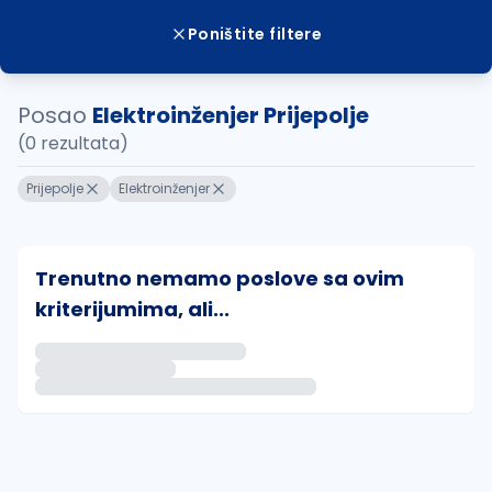
Poništite filtere
Posao
Elektroinženjer Prijepolje
(0 rezultata)
Prijepolje
Elektroinženjer
Trenutno nemamo poslove sa ovim
kriterijumima, ali...
Ako sačuvate ovu pretragu, obavestićemo vas putem 
uvajte pretragu