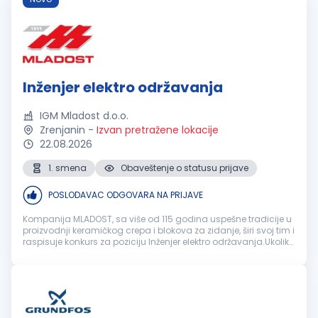
Inženjer elektro održavanja
IGM Mladost d.o.o.
Zrenjanin
-
Izvan pretražene lokacije
22.08.2026
1. smena
Obaveštenje o statusu prijave
POSLODAVAC ODGOVARA NA PRIJAVE
Kompanija MLADOST, sa više od 115 godina uspešne tradicije u
proizvodnji keramičkog crepa i blokova za zidanje, širi svoj tim i
raspisuje konkurs za poziciju Inženjer elektro održavanja.Ukoliko
ste odgovorna, proaktivna i stručna osoba koja želi da u...