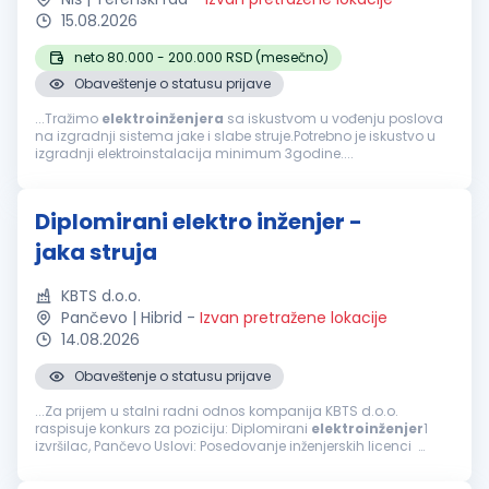
15.08.2026
neto 80.000 - 200.000 RSD (mesečno)
Obaveštenje o statusu prijave
...Tražimo
elektroinženjera
sa iskustvom u vođenju poslova
na izgradnji sistema jake i slabe struje.Potrebno je iskustvo u
izgradnji elektroinstalacija minimum 3godine....
Diplomirani elektro inženjer -
jaka struja
KBTS d.o.o.
Pančevo | Hibrid
-
Izvan pretražene lokacije
14.08.2026
Obaveštenje o statusu prijave
...Za prijem u stalni radni odnos kompanija KBTS d.o.o.
raspisuje konkurs za poziciju: Diplomirani
elektroinženjer
1
izvršilac, Pančevo Uslovi: Posedovanje inženjerskih licenci
Radno iskustvo na poslovima projektovanja i izvođenja
elektro...