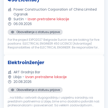
Power Construction Corporation of China Limited
Ogranak
Surčin
-
Izvan pretražene lokacije
06.09.2026
Obaveštenje o statusu prijave
For the project EXPO2027 Belgrade Surcin we are looking for five
positions: ELECTRICAL ENGINEER 450 LICENCE (Advantage)
Responsibilities of the ELECTRICAL ENGINEER: Be responsible for
electrical installations of Medium and Low voltage systems,
elect...
Elektroinženjer
ART Gradnja Bar
Libija
-
Izvan pretražene lokacije
20.08.2026
Obaveštenje o statusu prijave
...na tržištu i ostvarili dugogodišnju i uspješnu saradnju sa
prestižnim partnerima iz Libije, čime smo dodatno potvrdili naš
profesionalizam i posvećenost. Sa velikim zadovoljstvom