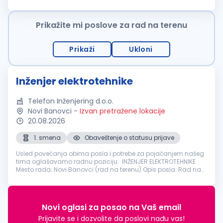
objavljujemo oglas za otvorenu poziciju
Elektroinženjer
,
nudeći kandidatima...
Prikažite mi poslove za rad na terenu
Prikaži
Ukloni
Inženjer elektrotehnike
Telefon Inženjering d.o.o.
Novi Banovci
-
Izvan pretražene lokacije
20.08.2026
1. smena
Obaveštenje o statusu prijave
Usled povećanja obima posla i potrebe za pojačanjem našeg
tima oglašavamo radnu poziciju: INŽENJER ELEKTROTEHNIKE
Mesto rada: Novi Banovci (rad na terenu) Opis posla: Rad na
projektovanju fotonaponskih sistema solarnih panela, sistema
solarnih kole...
Novi oglasi za posao na Vaš email
Prijavite se i dozvolite da poslovi nađu vas!