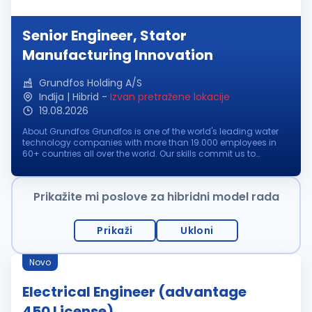
Senior Engineer, Stator
Manufacturing Innovation
Grundfos Holding A/S
Inđija | Hibrid
-
Izvan pretražene lokacije
19.08.2026
About Grundfos Grundfos is one of the world's leading water
technology companies with more than 19.000 employees in
60+ countries all over the world. Our skills commit us to
pioneering solutions to the world's water and climate
challenges and improve...
Prikažite mi poslove za hibridni model rada
Prikaži
Ukloni
Novo
Electrical Engineer (advantage
450 License)