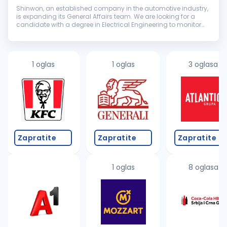
Shinwon, an established company in the automotive industry,
is expanding its General Affairs team. We are looking for a
candidate with a degree in Electrical Engineering to monitor
systems, schedule services, maintain documentation, and
coordinate wi...
1 oglas
1 oglas
3 oglasa
Zapratite
Zapratite
Zapratite
1 oglas
8 oglasa