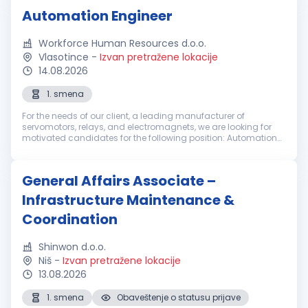
Automation Engineer
Workforce Human Resources d.o.o.
Vlasotince
-
Izvan pretražene lokacije
14.08.2026
1. smena
For the needs of our client, a leading manufacturer of
servomotors, relays, and electromagnets, we are looking for
motivated candidates for the following position: Automation
Engineer (Vlasotince) Job description: Support and mentor the
maintenance ...
General Affairs Associate –
Infrastructure Maintenance &
Coordination
Shinwon d.o.o.
Niš
-
Izvan pretražene lokacije
13.08.2026
1. smena
Obaveštenje o statusu prijave