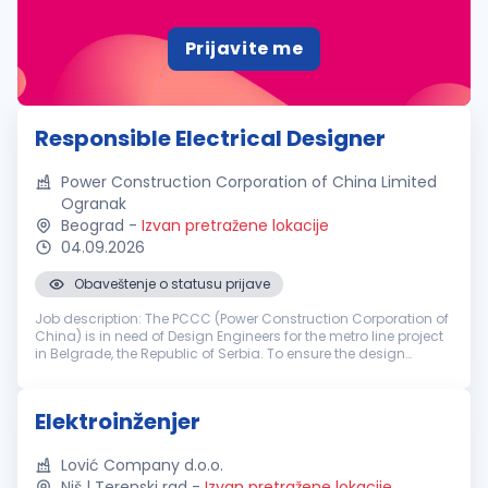
Prijavite me
Responsible Electrical Designer
Power Construction Corporation of China Limited
Ogranak
Beograd
-
Izvan pretražene lokacije
04.09.2026
Obaveštenje o statusu prijave
Job description: The PCCC (Power Construction Corporation of
China) is in need of Design Engineers for the metro line project
in Belgrade, the Republic of Serbia. To ensure the design
project of Belgrade Metro Line 1 moves forward successfully,
the d...
Elektroinženjer
Lović Company d.o.o.
Niš | Terenski rad
-
Izvan pretražene lokacije