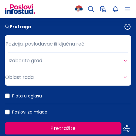
Pretraga
Pozicija, poslodavac ili ključna reč
Pozicija, poslodavac ili ključna reč
Izaberite grad
Grad
Oblast rada
Oblast rada
Plata u oglasu
Poslovi za mlade
Pretražite