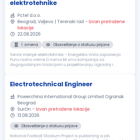
elektrotehnike
Pctel d.o.o.
Beograd, Valjevo | Terenski rad
-
Izvan pretražene
lokacije
22.08.2026
1. smena
Obaveštenje o statusu prijave
Senior inženjer elektrotehnike – Energetika Vrsta zaposlenja:
Puno radno vreme O nama Mi smo kompanija sa
dugogodišnjom tradicijom u projektovanju, izgradnji i
održavanju elektroenergetskih objekata. Prepoznati smo po
kvalitetu, stručnosti i tome da ...
Electrotechnical Engineer
Powerchina International Group Limited Ogranak
Beograd
Surčin
-
Izvan pretražene lokacije
13.08.2026
Obaveštenje o statusu prijave
National Football Stadium Project is publishing a job