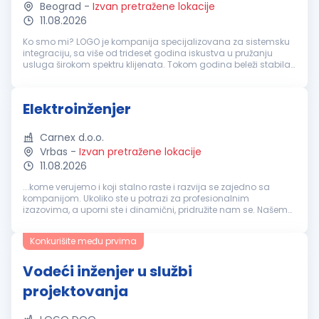
Beograd
-
Izvan pretražene lokacije
11.08.2026
Ko smo mi? LOGO je kompanija specijalizovana za sistemsku
integraciju, sa više od trideset godina iskustva u pružanju
usluga širokom spektru klijenata. Tokom godina beleži stabilan
rast i danas okuplja tim od preko 170 zaposlenih. Kompanija
nudi sveo...
Elektroinženjer
Carnex d.o.o.
Vrbas
-
Izvan pretražene lokacije
11.08.2026
...kome verujemo i koji stalno raste i razvija se zajedno sa
kompanijom. Ukoliko ste u potrazi za profesionalnim
izazovima, a uporni ste i dinamični, pridružite nam se. Našem
stručnom timu Održavanja u okviru industrije mesa potreban
je:
Elektroinženjer
...
Konkurišite među prvima
Vodeći inženjer u službi
projektovanja