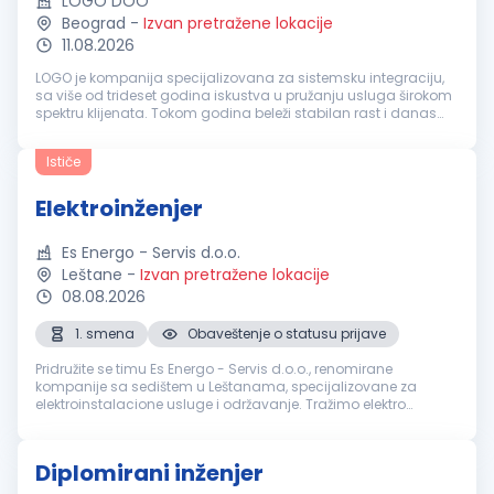
LOGO DOO
Beograd
-
Izvan pretražene lokacije
11.08.2026
LOGO je kompanija specijalizovana za sistemsku integraciju,
sa više od trideset godina iskustva u pružanju usluga širokom
spektru klijenata. Tokom godina beleži stabilan rast i danas
okuplja tim od preko 170 zaposlenih. Kompanija nudi
sveobuhvatna re...
Ističe
Elektroinženjer
Es Energo - Servis d.o.o.
Leštane
-
Izvan pretražene lokacije
08.08.2026
1. smena
Obaveštenje o statusu prijave
Pridružite se timu Es Energo - Servis d.o.o., renomirane
kompanije sa sedištem u Leštanama, specijalizovane za
elektroinstalacione usluge i održavanje. Tražimo elektro
inženjera koji će doprineti razvoju i unapređenju naših
projekata, radeći u dinami...
Diplomirani inženjer