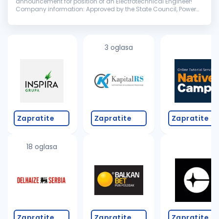
announcement for position of an Electrotechnical Engineer!
Company information: Approved by the State Council, Power
Construction Corporation of China (POWERCHINA) is a wholly
state-owned company ...
3 oglasa
Zapratite
Zapratite
Zapratite
18 oglasa
Zapratite
Zapratite
Zapratite