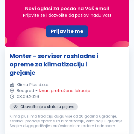
Novi oglasi za posao na Vaš email
Prijavite se i dozvolite da poslovi nađu vas!
Prijavite me
Monter - serviser rashladne i
opreme za klimatizaciju i
grejanje
Klima Plus d.o.o.
Beograd
-
Izvan pretražene lokacije
03.09.2026
Obaveštenje o statusu prijave
Klima plus ima tradiciju dugu više od 20 godina ugradnje,
servisa i prodaje opreme za klimatizaciju, ventilaciju i grejanje.
Svojim dugogodišnjim profesionalnim radom i odnosom
prema klijentima, firma je izgradila ugled u poslovnom svetu