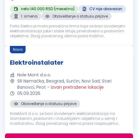
neto 140.000 RSD (mesečno)
CV nije obavezan
1. smena
Obaveštenje o statusu prijave
Fortis Elektro je mala porodična firma koja se bavi izvođenjem
elektroinstalacija jake i slabe struje, prvenstveno u poslovnim
objektima. Zbog povećanog obima posla tražimo
elektroinstalatere za rad u našem timu. Opis posla: kabliranje i
polaganje k...
Novo
Elektroinstalater
Nole Mont d.o.o.
SR Nemačka, Beograd, Surčin, Novi Sad, Stari
Banovci, Pirot
-
Izvan pretražene lokacije
05.09.2026
Obaveštenje o statusu prijave
NoleMont d.o.o. se bavi izvođenjem elektroinstalacija na
stambenim, poslovnim i industrijskim objektima u zemlji i
inostranstvu. Zbog povećanog obima posla raspisujemo
konkurs za poziciju: Elektroinstalatera Mesto rada: SR Nemačka
Beograd Novi Sad P...