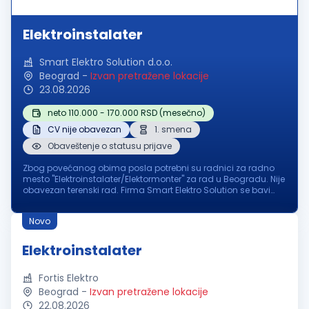
Elektroinstalater
Smart Elektro Solution d.o.o.
Beograd
-
Izvan pretražene lokacije
23.08.2026
neto 110.000 - 170.000 RSD (mesečno)
CV nije obavezan
1. smena
Obaveštenje o statusu prijave
Zbog povećanog obima posla potrebni su radnici za radno
mesto ''Elektroinstalater/Elektormonter'' za rad u Beogradu. Nije
obavezan terenski rad. Firma Smart Elektro Solution se bavi
izvođenjem elektro instalacija jake i slabe struje na
stambenim, pos...
Novo
Elektroinstalater
Fortis Elektro
Beograd
-
Izvan pretražene lokacije
22.08.2026