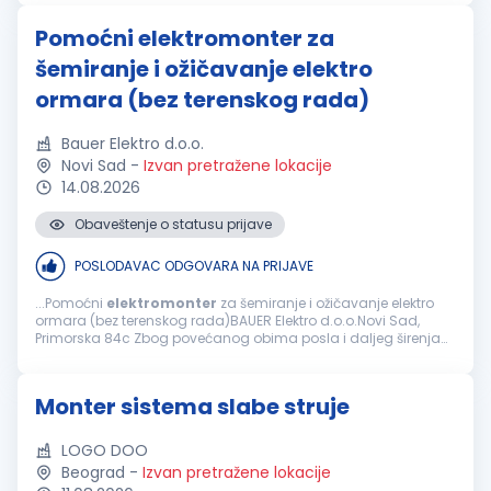
kao neko ko ...
Pomoćni elektromonter za
šemiranje i ožičavanje elektro
ormara (bez terenskog rada)
Bauer Elektro d.o.o.
Novi Sad
-
Izvan pretražene lokacije
14.08.2026
Obaveštenje o statusu prijave
POSLODAVAC ODGOVARA NA PRIJAVE
...Pomoćni
elektromonter
za šemiranje i ožičavanje elektro
ormara (bez terenskog rada)BAUER Elektro d.o.o.Novi Sad,
Primorska 84c Zbog povećanog obima posla i daljeg širenja
našeg tima u Novom Sadu, tražimo pomoćnog
elektromontera
za šemiranje...
Monter sistema slabe struje
LOGO DOO
Beograd
-
Izvan pretražene lokacije