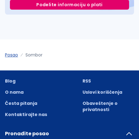
Podelite informaciju o plati
Posao
Sombor
Blog
RSS
O nama
Uslovi korišćenja
Česta pitanja
Obaveštenje o
privatnosti
Kontaktirajte nas
Pronađite posao