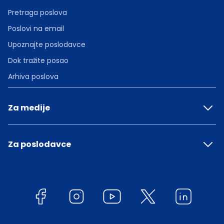
Pretraga poslova
Poslovi na email
Upoznajte poslodavce
Dok tražite posao
Arhiva poslova
Za medije
Za poslodavce