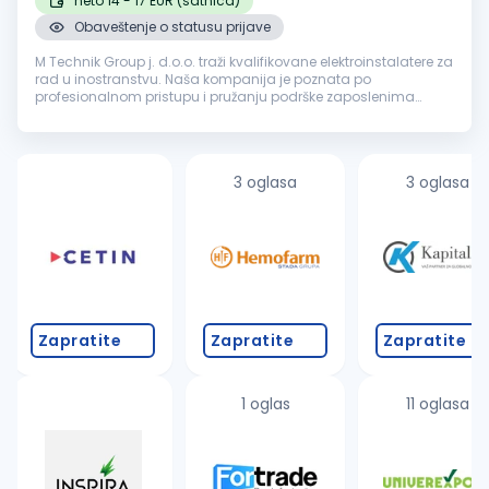
neto 14 - 17 EUR (satnica)
Obaveštenje o statusu prijave
M Technik Group j. d.o.o. traži kvalifikovane elektroinstalatere za
rad u inostranstvu. Naša kompanija je poznata po
profesionalnom pristupu i pružanju podrške zaposlenima
tokom celog procesa rada u inostranstvu. Ukoliko ste stručni i
motivisani za r...
3 oglasa
3 oglasa
Zapratite
Zapratite
Zapratite
1 oglas
11 oglasa