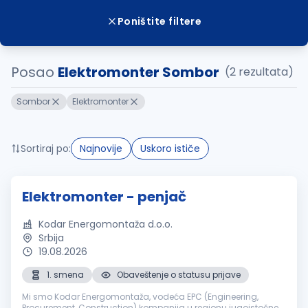
Poništite filtere
Posao
Elektromonter Sombor
(2 rezultata)
Sombor
Elektromonter
Sortiraj po:
Najnovije
Uskoro ističe
Elektromonter - penjač
Kodar Energomontaža d.o.o.
Srbija
19.08.2026
1. smena
Obaveštenje o statusu prijave
Mi smo Kodar Energomontaža, vodeća EPC (Engineering,
Procurement, Construction) kompanija u regionu jugoistočne