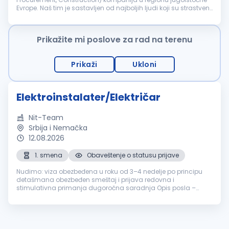
Evrope. Naš tim je sastavljen od najboljih ljudi koji su strastveni
prema poslu i posvećeni razvoju sjajnih projekata. Više od šest
deceni...
Prikažite mi poslove za rad na terenu
Prikaži
Ukloni
Elektroinstalater/Električar
Nit-Team
Srbija i Nemačka
12.08.2026
1. smena
Obaveštenje o statusu prijave
Nudimo: viza obezbeđena u roku od 3–4 nedelje po principu
detašmana obezbeđen smeštaj i prijava redovna i
stimulativna primanja dugoročna saradnja Opis posla –
Srbija i Nemačka: rad na projektima širom zemlje stabilno
zaposlenje i uredna primanja ...