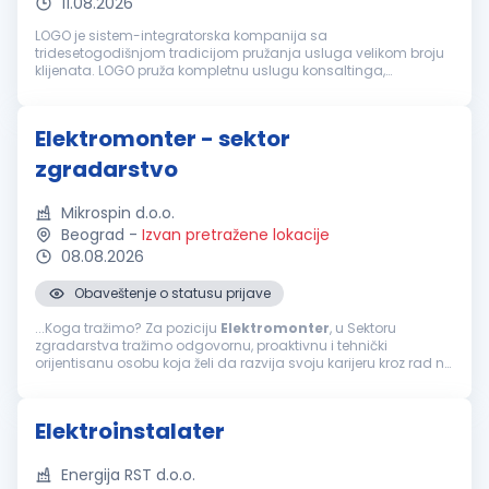
11.08.2026
LOGO je sistem-integratorska kompanija sa
tridesetogodišnjom tradicijom pružanja usluga velikom broju
klijenata. LOGO pruža kompletnu uslugu konsaltinga,
projektovanja izvođenja radova u oblasti elektroenergetskih
instalacija niskog napona i telekomu...
Elektromonter - sektor
zgradarstvo
Mikrospin d.o.o.
Beograd
-
Izvan pretražene lokacije
08.08.2026
Obaveštenje o statusu prijave
...Koga tražimo? Za poziciju
Elektromonter
, u Sektoru
zgradarstva tražimo odgovornu, proaktivnu i tehnički
orijentisanu osobu koja želi da razvija svoju karijeru kroz rad na
zahtevnim i zanimljivim projektima. Ukoliko ste spremni za
timski rad...
Elektroinstalater
Energija RST d.o.o.