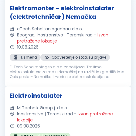
Elektromonter - elektroinstalater
(elektrotehničar) Nemačka
eTech Schaltanlagenbau d.o.o.
Beograd, Inostranstvo | Terenski rad
-
Izvan
pretražene lokacije
10.08.2026
1. smena
Obaveštenje o statusu prijave
E-Tech Schaltanlagen d.o.o. zapošljava! Tražimo
elektroinstalatere za rad u Nemačkoj na različitim gradilištima.
Opis posla – Nemačka: Izvođenje elektroinstalacija na:
Stanogradnji Industrijskim postrojenjima Poslovnim objektima
Bolnicama Nudimo: ...
Elektroinstalater
M Technik Group j. d.o.o.
Inostranstvo | Terenski rad
-
Izvan pretražene
lokacije
09.08.2026