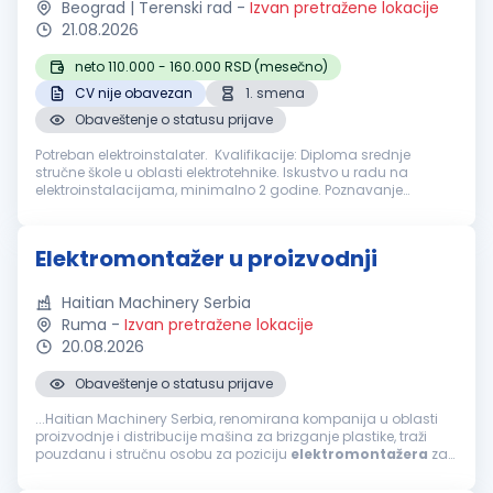
Beograd | Terenski rad
-
Izvan pretražene lokacije
21.08.2026
neto 110.000 - 160.000 RSD (mesečno)
CV nije obavezan
1. smena
Obaveštenje o statusu prijave
Potreban elektroinstalater. Kvalifikacije: Diploma srednje
stručne škole u oblasti elektrotehnike. Iskustvo u radu na
elektroinstalacijama, minimalno 2 godine. Poznavanje
tehničkih crteža i šema. Spremnost za rad na terenu i
fleksibilnost u radnom ...
Elektromontažer u proizvodnji
Haitian Machinery Serbia
Ruma
-
Izvan pretražene lokacije
20.08.2026
Obaveštenje o statusu prijave
...Haitian Machinery Serbia, renomirana kompanija u oblasti
proizvodnje i distribucije mašina za brizganje plastike, traži
pouzdanu i stručnu osobu za poziciju
elektromontažera
za
rad na montaži električnih instalacija, elektro sklopova i
električne...