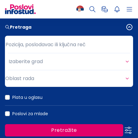
Pretraga
Pozicija, poslodavac ili ključna reč
Pozicija, poslodavac ili ključna reč
Izaberite grad
Grad
Oblast rada
Oblast rada
Plata u oglasu
Poslovi za mlade
Pretražite