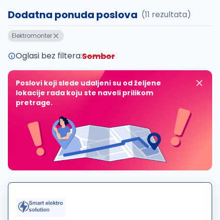
Dodatna ponuda poslova
(11 rezultata)
Elektromonter
Oglasi bez filtera:
Sombor
Poslovi koji slede udaljeni su od željene
lokacije rada koju ste naveli prilikom
pretrage.