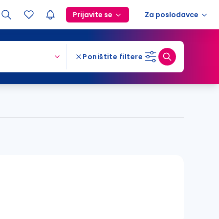
Prijavite se
Za poslodavce
Poništite filtere