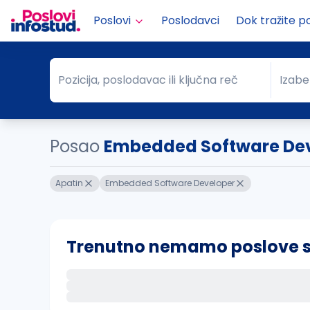
Poslovi
Poslodavci
Dok tražite p
Pozicija, poslodavac ili ključna reč
Izabe
Pozicija, poslodavac ili ključna reč
Grad
Posao
Embedded Software Deve
Apatin
Embedded Software Developer
Trenutno nemamo poslove sa 
Ako sačuvate ovu pretragu, obavestićemo va