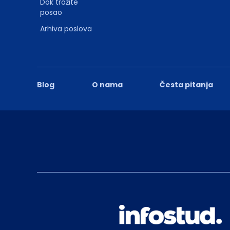
Dok tražite
posao
Arhiva poslova
Blog
O nama
Česta pitanja