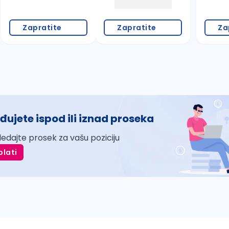
Zapratite
Zapratite
Za
đujete ispod ili iznad proseka
ledajte prosek za vašu poziciju
plati