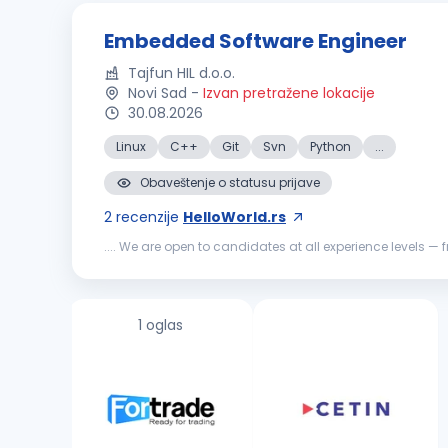
Embedded Software Engineer
Tajfun HIL d.o.o.
Novi Sad
-
Izvan pretražene lokacije
30.08.2026
Linux
C++
Git
Svn
Python
...
Obaveštenje o statusu prijave
2
recenzije
HelloWorld.rs
.... We are open to candidates at all experience levels
and maintain
embedded
software
on SoC platforms
1 oglas