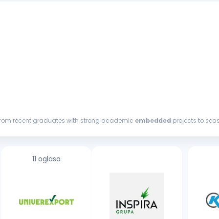
 — from recent graduates with strong academic
embedded
 — from
embedded
...
11 oglasa