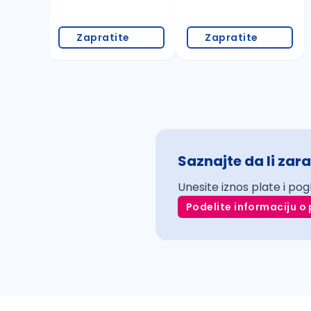
Zapratite
Zapratite
Saznajte da li zara
Unesite iznos plate i pog
Podelite informaciju o 