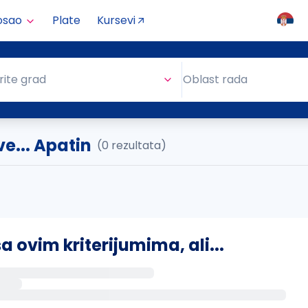
osao
Plate
Kursevi
Oblast rada
rite grad
Oblast rada
... Apatin
(0 rezultata)
ovim kriterijumima, ali...
s putem email-a kada se pojave novi poslovi.