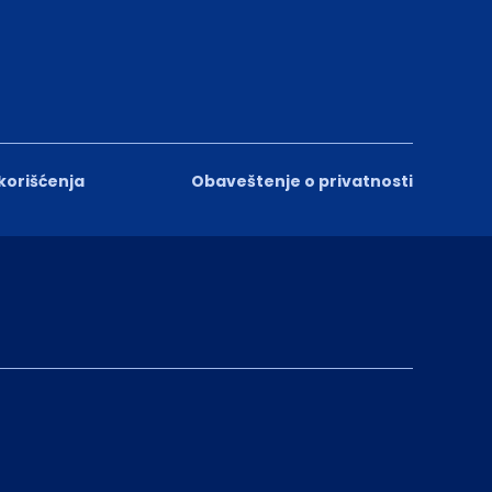
 korišćenja
Obaveštenje o privatnosti