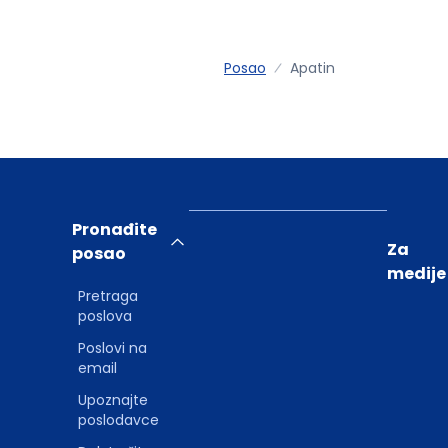
Posao
Apatin
Pronađite
Za
posao
medije
Pretraga
poslova
Poslovi na
email
Upoznajte
poslodavce