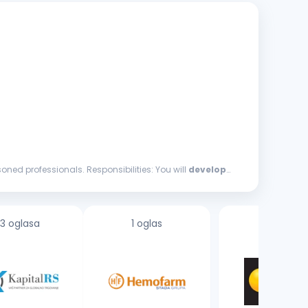
projects to seasoned professionals. Responsibilities: You will
develop
3 oglasa
1 oglas