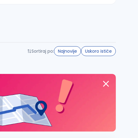
Sortiraj po:
Najnovije
Uskoro ističe