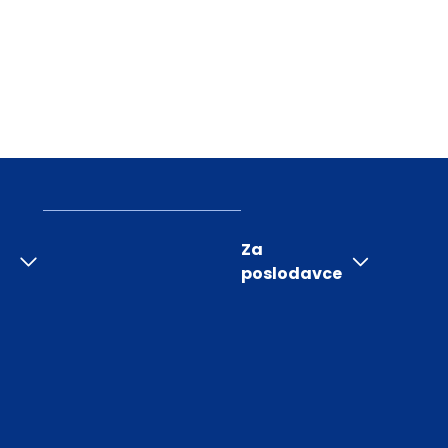
Za
poslodavce