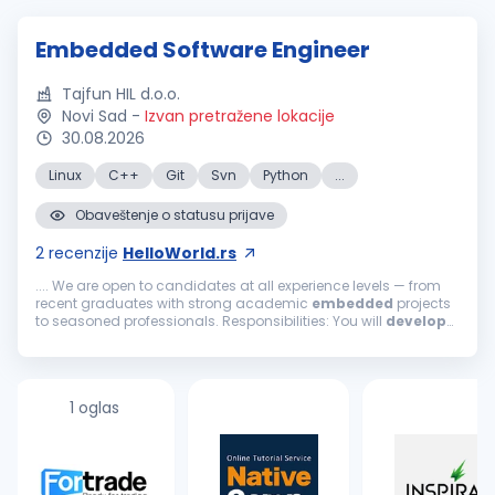
Embedded Software Engineer
Tajfun HIL d.o.o.
Novi Sad
-
Izvan pretražene lokacije
30.08.2026
Linux
C++
Git
Svn
Python
...
Obaveštenje o statusu prijave
2
recenzije
HelloWorld.rs
.... We are open to candidates at all experience levels — from
recent graduates with strong academic
embedded
projects
to seasoned professionals. Responsibilities: You will
develop
and maintain
embedded
software
on SoC platforms — from
embedded
...
1 oglas