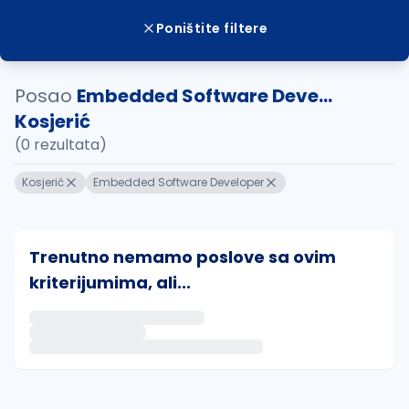
Poništite filtere
Posao
Embedded Software Deve...
Kosjerić
(0 rezultata)
Kosjerić
Embedded Software Developer
Trenutno nemamo poslove sa ovim
kriterijumima, ali...
Ako sačuvate ovu pretragu, obavestićemo vas putem 