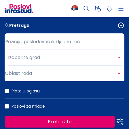
Pretraga
Pozicija, poslodavac ili ključna reč
Pozicija, poslodavac ili ključna reč
Izaberite grad
Grad
Oblast rada
Oblast rada
Plata u oglasu
Poslovi za mlade
Pretražite