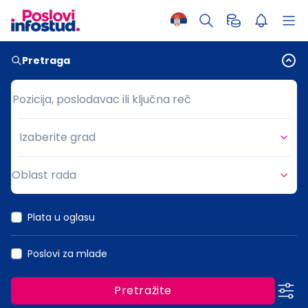
Pretraga
Pozicija, poslodavac ili ključna reč
Pozicija, poslodavac ili ključna reč
Izaberite grad
Grad
Oblast rada
Oblast rada
Plata u oglasu
Poslovi za mlade
Pretražite