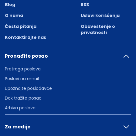
Blog
RSS
O nama
Uslovi korišćenja
Česta pitanja
Obaveštenje o
privatnosti
Kontaktirajte nas
Pronađite posao
Pretraga poslova
Poslovi na email
Upoznajte poslodavce
Dok tražite posao
Arhiva poslova
Za medije