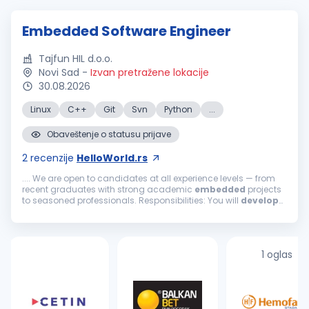
Embedded Software Engineer
Tajfun HIL d.o.o.
Novi Sad
-
Izvan pretražene lokacije
30.08.2026
Linux
C++
Git
Svn
Python
...
Obaveštenje o statusu prijave
2
recenzije
HelloWorld.rs
.... We are open to candidates at all experience levels — from
recent graduates with strong academic
embedded
projects
to seasoned professionals. Responsibilities: You will
develop
and maintain
embedded
software
on SoC platforms — from
embedded
...
1 oglas