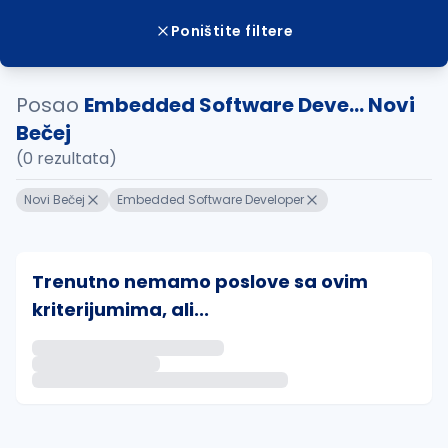
Poništite filtere
Posao
Embedded Software Deve... Novi
Bečej
(0 rezultata)
Novi Bečej
Embedded Software Developer
Trenutno nemamo poslove sa ovim
kriterijumima, ali...
Ako sačuvate ovu pretragu, obavestićemo vas putem 