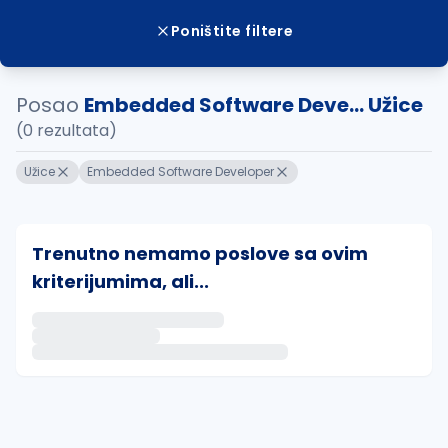
Poništite filtere
Posao
Embedded Software Deve... Užice
(0 rezultata)
Užice
Embedded Software Developer
Trenutno nemamo poslove sa ovim
kriterijumima, ali...
Ako sačuvate ovu pretragu, obavestićemo vas putem 
uvajte pretragu