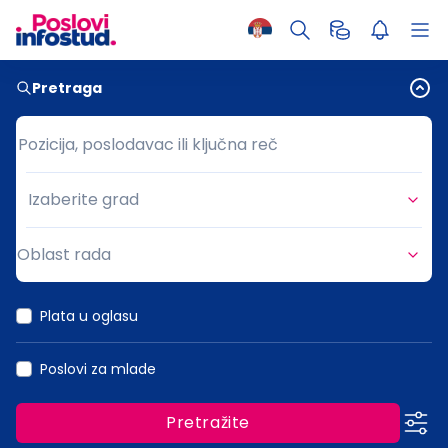
Pretraga
Pozicija, poslodavac ili ključna reč
Pozicija, poslodavac ili ključna reč
Izaberite grad
Grad
Oblast rada
Oblast rada
Plata u oglasu
Poslovi za mlade
Pretražite