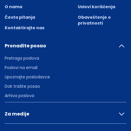
O nama
Uslovi korišćenja
Česta pitanja
Obaveštenje o
privatnosti
Kontaktirajte nas
Pronađite posao
Pretraga poslova
Poslovi na email
Upoznajte poslodavce
Dok tražite posao
Arhiva poslova
Za medije