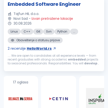
Embedded Software Engineer
Tajfun HIL d.o.o.
Novi Sad
-
Izvan pretražene lokacije
30.08.2026
Linux
C++
Git
Svn
Python
...
Obaveštenje o statusu prijave
2
recenzije
HelloWorld.rs
.... We are open to candidates at all experience levels — from
recent graduates with strong academic
embedded
projects
to seasoned professionals. Responsibilities: You will
develop
and maintain
embedded
software
on SoC platforms — from
embedded
...
17 oglasa