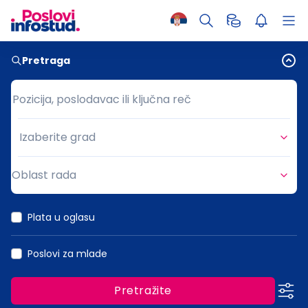
Pretraga
Pozicija, poslodavac ili ključna reč
Pozicija, poslodavac ili ključna reč
Izaberite grad
Grad
Oblast rada
Oblast rada
Plata u oglasu
Poslovi za mlade
Pretražite