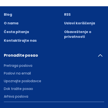
Blog
RSS
O nama
Uslovi korišćenja
Česta pitanja
Obaveštenje o
privatnosti
Kontaktirajte nas
Pronađite posao
Pretraga poslova
Poslovi na email
Upoznajte poslodavce
Dok tražite posao
Arhiva poslova