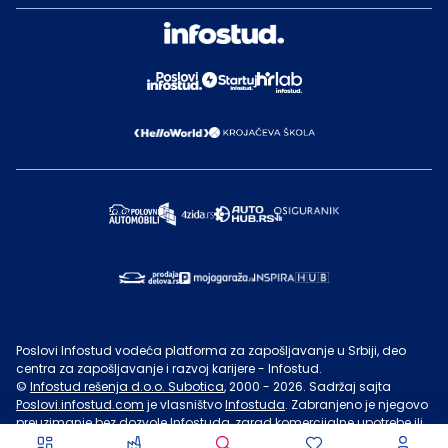
Poslovi Infostud vodeća platforma za zapošljavanje u Srbiji, deo
centra za zapošljavanje i razvoj karijere - Infostud.
©
Infostud rešenja d.o.o. Subotica
, 2000 -
2026
. Sadržaj sajta
Poslovi.infostud.com
je vlasništvo
Infostuda
. Zabranjeno je njegovo
preuzimanje bez dozvole
Infostuda
, zarad komercijalne upotrebe ili
u druge svrhe, osim za lične potrebe posetilaca sajta.
Uslovi