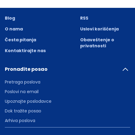
Blog
RSS
O nama
Uslovi korišćenja
Česta pitanja
Obaveštenje o
privatnosti
Kontaktirajte nas
Pronađite posao
Pretraga poslova
Poslovi na email
Upoznajte poslodavce
Dok tražite posao
Arhiva poslova