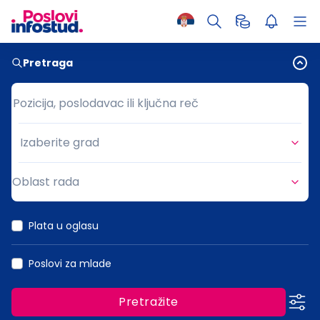
Pretraga
Pozicija, poslodavac ili ključna reč
Pozicija, poslodavac ili ključna reč
Izaberite grad
Grad
Oblast rada
Oblast rada
Plata u oglasu
Poslovi za mlade
Pretražite