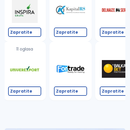
Takođe možete da:
proverite pravopisne greške (koristite č, ć, š, đ, ž,
povećajte radijus za odabrani grad
promenite odabrane filtere pretrage
Zapratite
Zapratite
Zapratite
11 oglasa
Zapratite
Zapratite
Zapratite