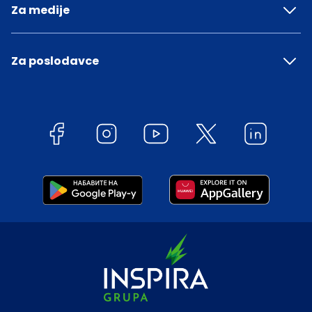
Za medije
Za poslodavce