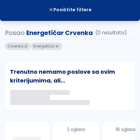
Poništite filtere
Posao
Energetičar Crvenka
(0 rezultata)
Crvenka
Energetičar
Trenutno nemamo poslove sa ovim
kriterijumima, ali...
Ako sačuvate ovu pretragu, obavestićemo vas putem 
uvajte pretragu
2 oglasa
18 oglasa