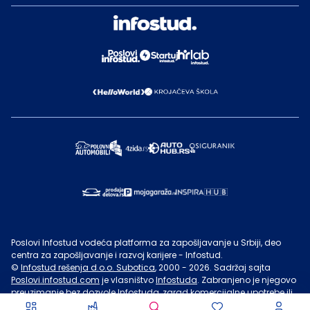
Poslovi Infostud vodeća platforma za zapošljavanje u Srbiji, deo
centra za zapošljavanje i razvoj karijere - Infostud.
©
Infostud rešenja d.o.o. Subotica
, 2000 -
2026
. Sadržaj sajta
Poslovi.infostud.com
je vlasništvo
Infostuda
. Zabranjeno je njegovo
preuzimanje bez dozvole
Infostuda
, zarad komercijalne upotrebe ili
u druge svrhe, osim za lične potrebe posetilaca sajta.
Uslovi