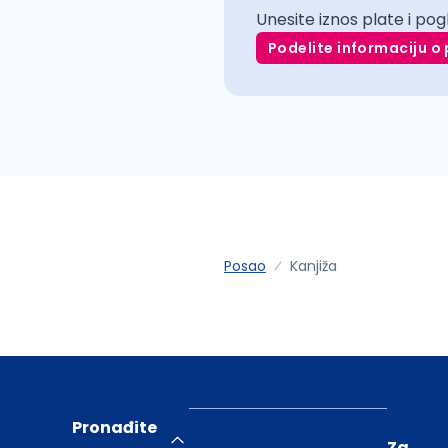
Unesite iznos plate i pog
Podelite informaciju o 
Posao
Kanjiža
Pronađite
Za