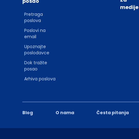
posao
medije
Pretraga
poslova
Poslovi na
email
Upoznajte
poslodavce
Dok tražite
posao
Arhiva poslova
Blog
O nama
Česta pitanja