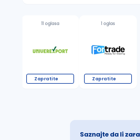
Sačuvajte pretragu
11 oglasa
1 oglas
Takođe možete da:
proverite pravopisne greške (koristite č, ć,
povećajte radijus za odabrani grad
promenite odabrane filtere pretrage
Zapratite
Zapratite
Saznajte da li zara