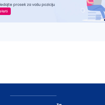
ledajte prosek za vašu poziciju
plati
Za