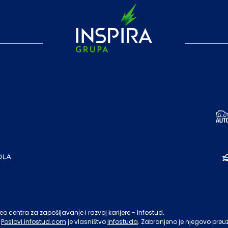
o centra za zapošljavanje i razvoj karijere - Infostud.
Poslovi.infostud.com
je vlasništvo
Infostuda
. Zabranjeno je njegovo preu