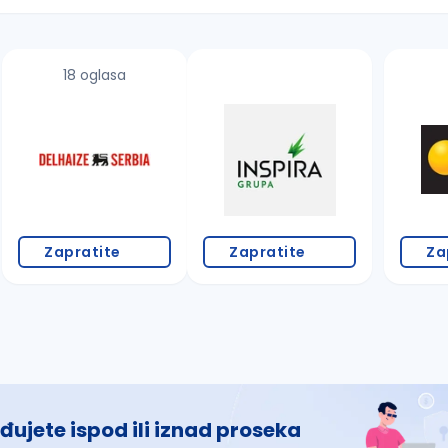
18 oglasa
 š, đ, ž, dž)
Zapratite
Zapratite
Za
đujete ispod ili iznad proseka