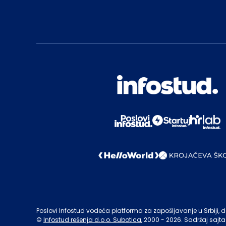
Poslovi Infostud vodeća platforma za zapošljavanje u Srbiji, de
©
Infostud rešenja d.o.o. Subotica
, 2000 -
2026
. Sadržaj sajta