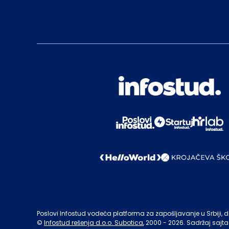
Poslovi Infostud vodeća platforma za zapošljavanje u Srbiji, de
©
Infostud rešenja d.o.o. Subotica
, 2000 -
2026
. Sadržaj sajta