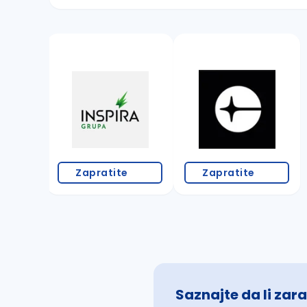
Sačuvajte pretragu
Takođe možete da:
proverite pravopisne greške (koristite č, ć,
povećajte radijus za odabrani grad
promenite odabrane filtere pretrage
Zapratite
Zapratite
Saznajte da li zara