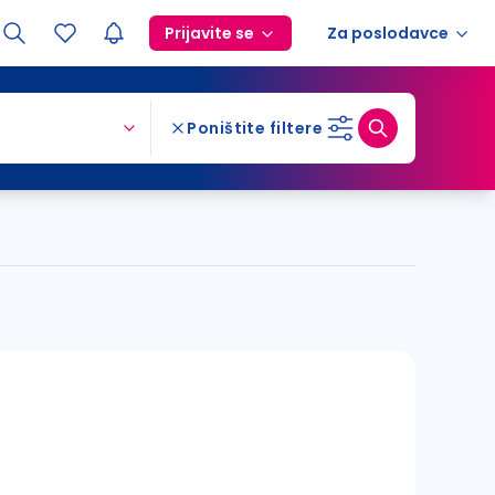
Prijavite se
Za poslodavce
Poništite filtere