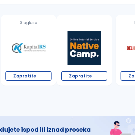
3 oglasa
 š, đ, ž, dž)
Zapratite
Zapratite
Za
đujete ispod ili iznad proseka