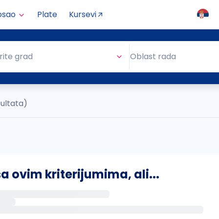
osao
Plate
Kursevi
Oblast rada
rite grad
Oblast rada
zultata)
ovim kriterijumima, ali...
s putem email-a kada se pojave novi poslovi.