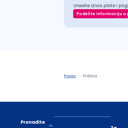
Unesite iznos plate i pog
Podelite informaciju o 
Posao
Priština
Pronađite
Za