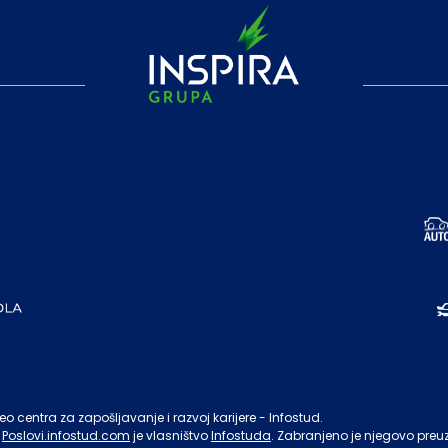
o centra za zapošljavanje i razvoj karijere - Infostud.
Poslovi.infostud.com
je vlasništvo
Infostuda
. Zabranjeno je njegovo preu