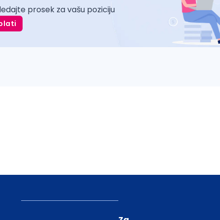
ledajte prosek za vašu poziciju
plati
Za