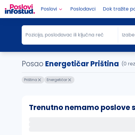
Poslovi
Poslodavci
Dok tražite p
Pozicija, poslodavac ili ključna reč
Izabe
Pozicija, poslodavac ili ključna reč
Grad
Posao
Energetičar Priština
(0 re
Priština
Energetičar
Trenutno nemamo poslove sa 
Ako sačuvate ovu pretragu, obavestićemo va