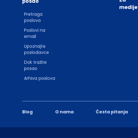
posao
medije
Pretraga
poslova
Poslovi na
email
Upoznajte
poslodavce
Dok tražite
posao
Arhiva poslova
Blog
O nama
Česta pitanja