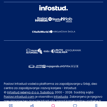
Poslovi Infostud vodeća platforma za zapošljavanje u Srbiji, deo
centra za zapošljavanje i razvoj karijere - Infostud.
©
Infostud rešenja d.o.o. Subotica
, 2000 -
2026
. Sadržaj sajta
Poslovi.infostud.com
je vlasništvo
Infostuda
. Zabranjeno je njegovo
preuzimanje bez dozvole
Infostuda
, zarad komercijalne upotrebe ili
u druge svrhe, osim za lične potrebe posetilaca sajta.
Uslovi