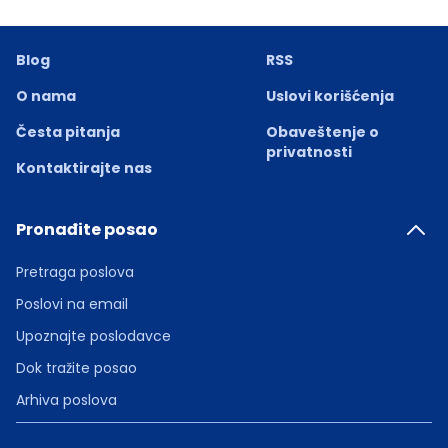
Blog
RSS
O nama
Uslovi korišćenja
Česta pitanja
Obaveštenje o
privatnosti
Kontaktirajte nas
Pronađite posao
Pretraga poslova
Poslovi na email
Upoznajte poslodavce
Dok tražite posao
Arhiva poslova