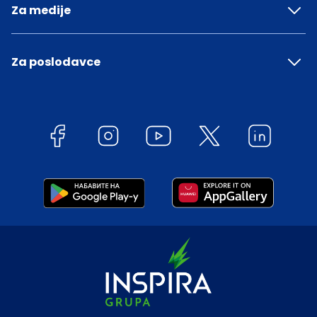
Za medije
Za poslodavce