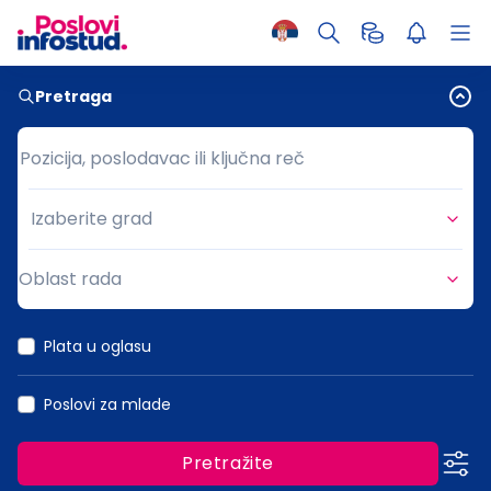
Pretraga
Pozicija, poslodavac ili ključna reč
Pozicija, poslodavac ili ključna reč
Izaberite grad
Grad
Oblast rada
Oblast rada
Plata u oglasu
Poslovi za mlade
Pretražite