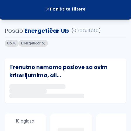
Poništite filtere
Posao
Energetičar Ub
(0 rezultata)
Ub
Energetičar
Trenutno nemamo poslove sa ovim
kriterijumima, ali...
Ako sačuvate ovu pretragu, obavestićemo vas putem 
uvajte pretragu
18 oglasa