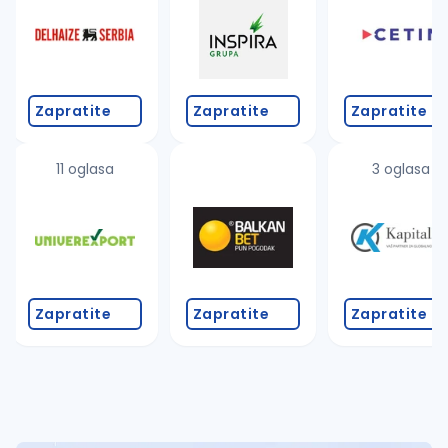
Takođe možete da:
proverite pravopisne greške (koristite č, ć, š, đ, ž,
povećajte radijus za odabrani grad
promenite odabrane filtere pretrage
Zapratite
Zapratite
Zapratite
11 oglasa
3 oglasa
Zapratite
Zapratite
Zapratite