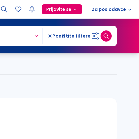
Prijavite se
Za poslodavce
Poništite filtere