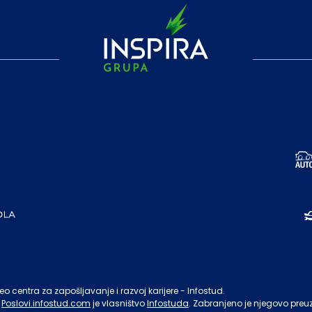
o centra za zapošljavanje i razvoj karijere - Infostud.
Poslovi.infostud.com
je vlasništvo
Infostuda
. Zabranjeno je njegovo preu