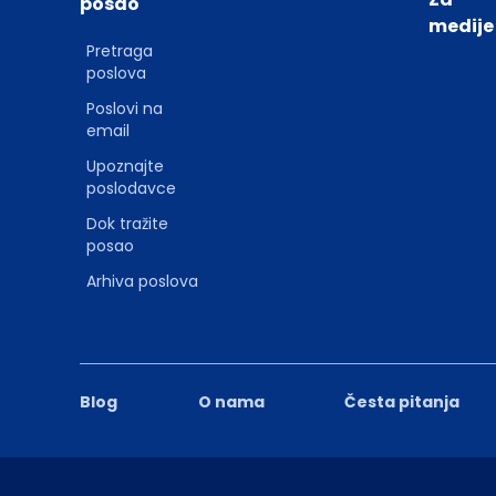
posao
medije
Pretraga
poslova
Poslovi na
email
Upoznajte
poslodavce
Dok tražite
posao
Arhiva poslova
Blog
O nama
Česta pitanja