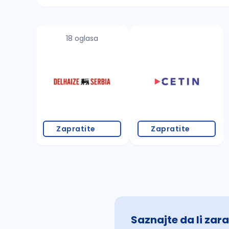
Sačuvajte pretragu
18 oglasa
Takođe možete da:
proverite pravopisne greške (koristite č, ć,
povećajte radijus za odabrani grad
promenite odabrane filtere pretrage
Zapratite
Zapratite
Saznajte da li zara