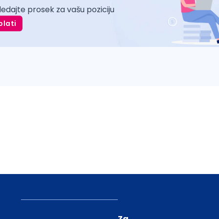
ledajte prosek za vašu poziciju
plati
Za