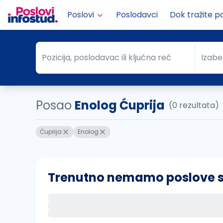
Poslovi
Poslodavci
Dok tražite p
Pozicija, poslodavac ili ključna reč
Izabe
Pozicija, poslodavac ili ključna reč
Grad
Posao
Enolog Ćuprija
(0 rezultata)
Ćuprija
Enolog
Trenutno nemamo poslove sa 
Ako sačuvate ovu pretragu, obavestićemo va