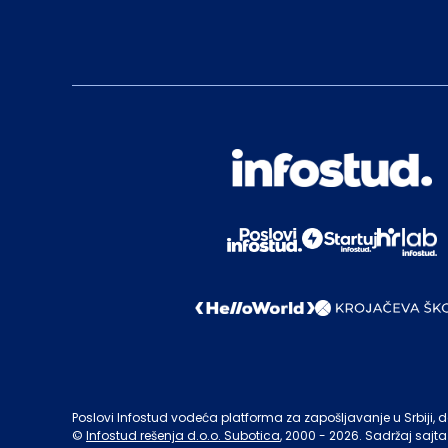
Poslovi Infostud vodeća platforma za zapošljavanje u Srbiji, de
©
Infostud rešenja d.o.o. Subotica
, 2000 -
2026
. Sadržaj sajta