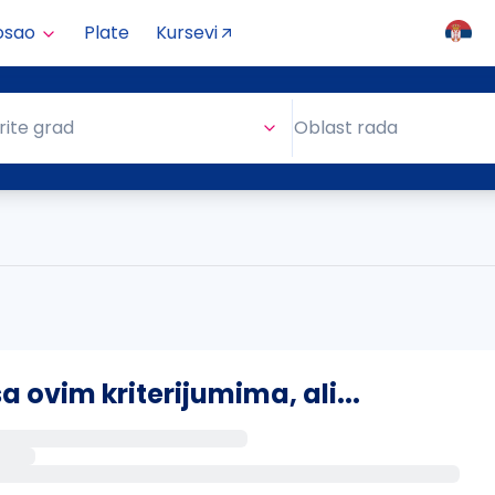
osao
Plate
Kursevi
Oblast rada
rite grad
Oblast rada
ovim kriterijumima, ali...
s putem email-a kada se pojave novi poslovi.