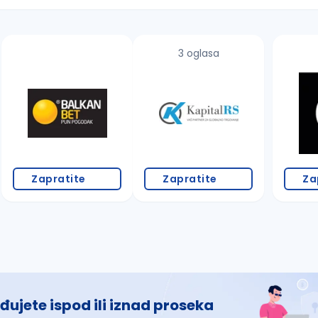
3 oglasa
 š, đ, ž, dž)
Zapratite
Zapratite
Za
đujete ispod ili iznad proseka