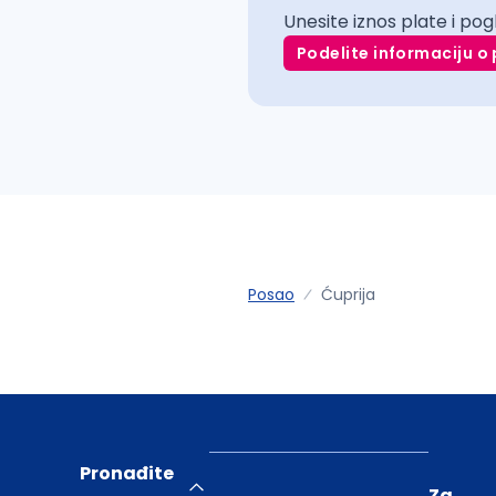
Unesite iznos plate i pog
Podelite informaciju o 
Posao
Ćuprija
Pronađite
Za