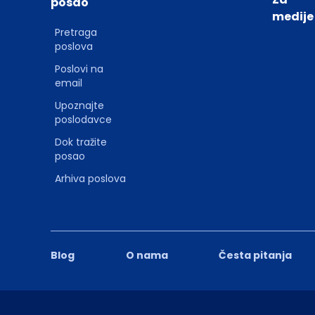
posao
medije
Pretraga
poslova
Poslovi na
email
Upoznajte
poslodavce
Dok tražite
posao
Arhiva poslova
Blog
O nama
Česta pitanja