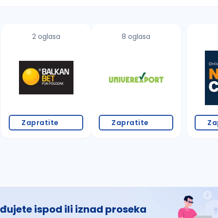
2 oglasa
8 oglasa
 š, đ, ž, dž)
Zapratite
Zapratite
Za
đujete ispod ili iznad proseka