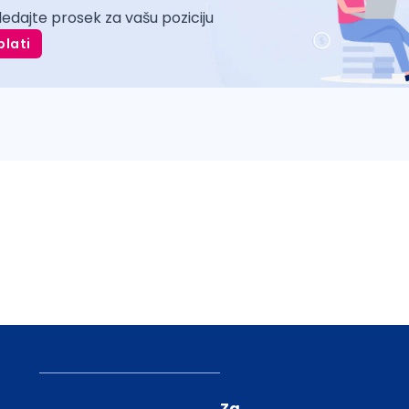
ledajte prosek za vašu poziciju
plati
Za