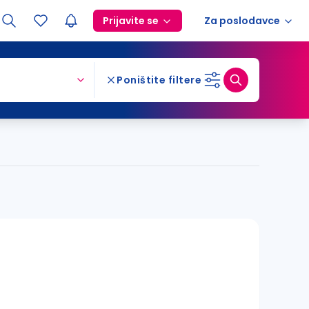
Prijavite se
Za poslodavce
Poništite filtere