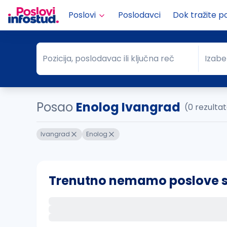
Poslovi
Poslodavci
Dok tražite p
Pozicija, poslodavac ili ključna reč
Izabe
Pozicija, poslodavac ili ključna reč
Grad
Posao
Enolog Ivangrad
(0 rezulta
Ivangrad
Enolog
Trenutno nemamo poslove sa 
Ako sačuvate ovu pretragu, obavestićemo va