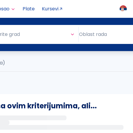
osao
Plate
Kursevi
Oblast rada
rite grad
Oblast rada
ta)
ovim kriterijumima, ali...
s putem email-a kada se pojave novi poslovi.