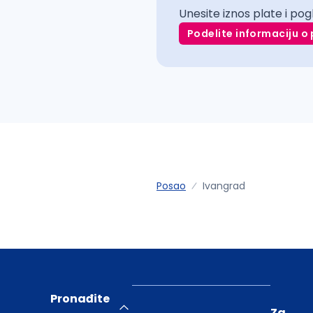
Unesite iznos plate i pog
Podelite informaciju o 
Posao
Ivangrad
Pronađite
Za