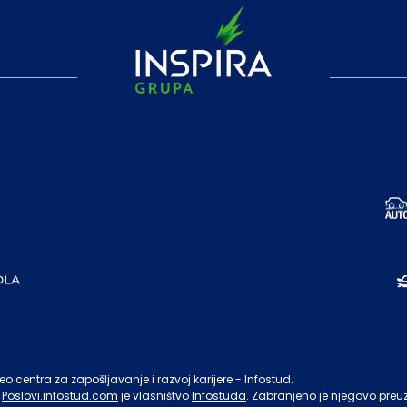
o centra za zapošljavanje i razvoj karijere - Infostud.
Poslovi.infostud.com
je vlasništvo
Infostuda
. Zabranjeno je njegovo preu