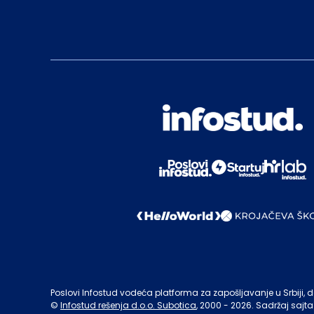
Poslovi Infostud vodeća platforma za zapošljavanje u Srbiji, de
©
Infostud rešenja d.o.o. Subotica
, 2000 -
2026
. Sadržaj sajta