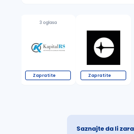
Sačuvajte pretragu
3 oglasa
Takođe možete da:
proverite pravopisne greške (koristite č, ć,
povećajte radijus za odabrani grad
promenite odabrane filtere pretrage
Zapratite
Zapratite
Saznajte da li zara