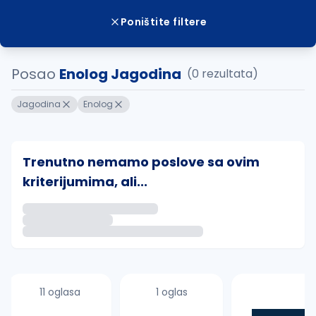
Poništite filtere
Posao
Enolog Jagodina
(0 rezultata)
Jagodina
Enolog
Trenutno nemamo poslove sa ovim
kriterijumima, ali...
Ako sačuvate ovu pretragu, obavestićemo vas putem 
uvajte pretragu
11 oglasa
1 oglas