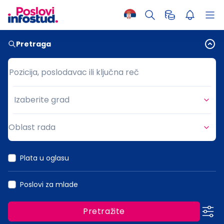
Pretraga
Pozicija, poslodavac ili ključna reč
Pozicija, poslodavac ili ključna reč
Izaberite grad
Grad
Oblast rada
Oblast rada
Plata u oglasu
Poslovi za mlade
Pretražite