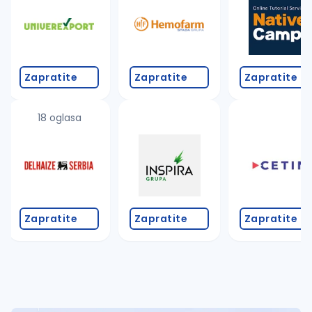
Takođe možete da:
proverite pravopisne greške (koristite č, ć, š, đ, ž,
povećajte radijus za odabrani grad
promenite odabrane filtere pretrage
Zapratite
Zapratite
Zapratite
18 oglasa
Zapratite
Zapratite
Zapratite