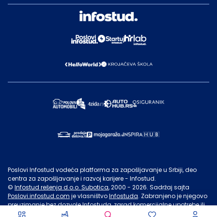
Poslovi Infostud vodeća platforma za zapošljavanje u Srbiji, deo
centra za zapošljavanje i razvoj karijere - Infostud.
©
Infostud rešenja d.o.o. Subotica
, 2000 -
2026
. Sadržaj sajta
Poslovi.infostud.com
je vlasništvo
Infostuda
. Zabranjeno je njegovo
preuzimanje bez dozvole
Infostuda
, zarad komercijalne upotrebe ili
u druge svrhe, osim za lične potrebe posetilaca sajta.
Uslovi