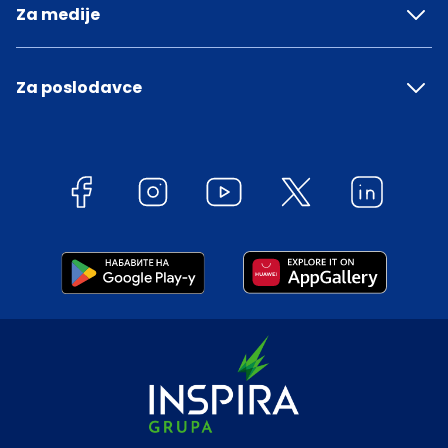
Za medije
Za poslodavce