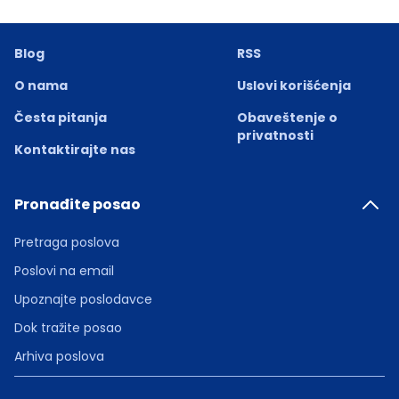
Blog
RSS
O nama
Uslovi korišćenja
Česta pitanja
Obaveštenje o
privatnosti
Kontaktirajte nas
Pronađite posao
Pretraga poslova
Poslovi na email
Upoznajte poslodavce
Dok tražite posao
Arhiva poslova