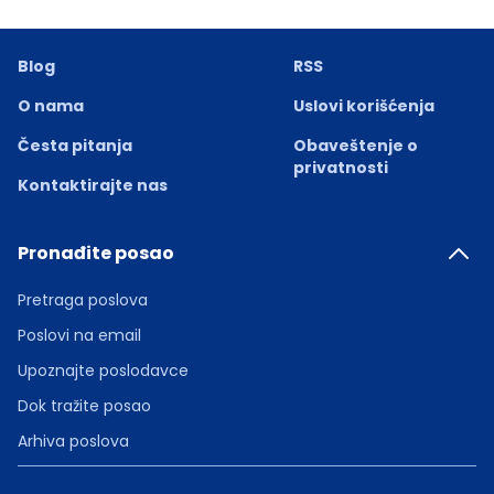
Blog
RSS
O nama
Uslovi korišćenja
Česta pitanja
Obaveštenje o
privatnosti
Kontaktirajte nas
Pronađite posao
Pretraga poslova
Poslovi na email
Upoznajte poslodavce
Dok tražite posao
Arhiva poslova