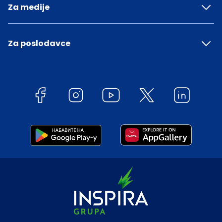
Za medije
Za poslodavce