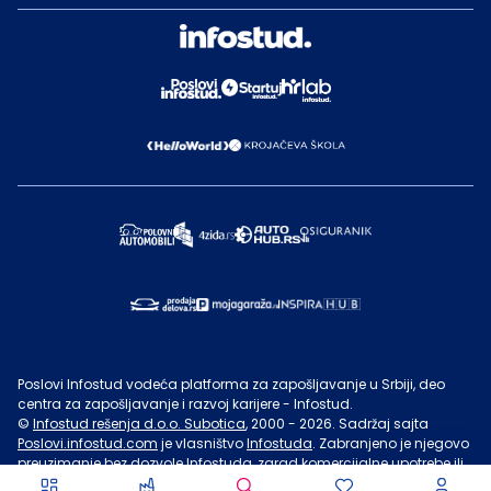
Poslovi Infostud vodeća platforma za zapošljavanje u Srbiji, deo
centra za zapošljavanje i razvoj karijere - Infostud.
©
Infostud rešenja d.o.o. Subotica
, 2000 -
2026
. Sadržaj sajta
Poslovi.infostud.com
je vlasništvo
Infostuda
. Zabranjeno je njegovo
preuzimanje bez dozvole
Infostuda
, zarad komercijalne upotrebe ili
u druge svrhe, osim za lične potrebe posetilaca sajta.
Uslovi