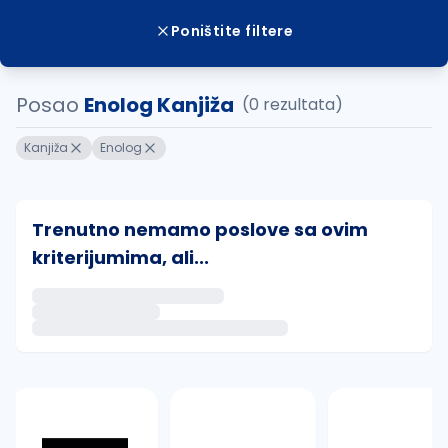
Poništite filtere
Posao
Enolog Kanjiža
(0 rezultata)
Kanjiža
Enolog
Trenutno nemamo poslove sa ovim
kriterijumima, ali...
Ako sačuvate ovu pretragu, obavestićemo vas putem 
uvajte pretragu