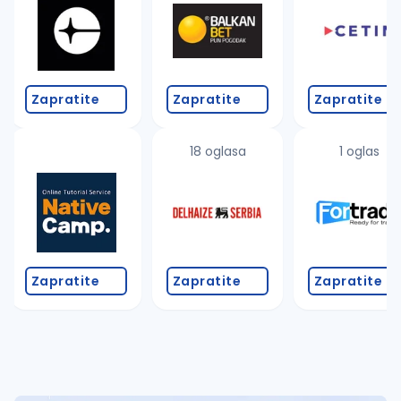
Takođe možete da:
proverite pravopisne greške (koristite č, ć, š, đ, ž,
povećajte radijus za odabrani grad
promenite odabrane filtere pretrage
Zapratite
Zapratite
Zapratite
18 oglasa
1 oglas
Zapratite
Zapratite
Zapratite