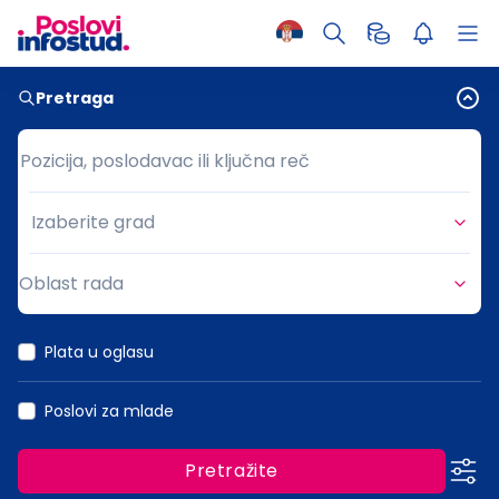
Pretraga
Pozicija, poslodavac ili ključna reč
Pozicija, poslodavac ili ključna reč
Izaberite grad
Grad
Oblast rada
Oblast rada
Plata u oglasu
Poslovi za mlade
Pretražite