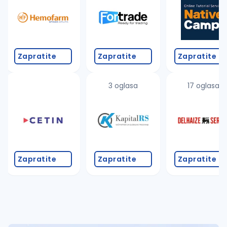
Takođe možete da:
proverite pravopisne greške (koristite č, ć, š, đ, ž,
povećajte radijus za odabrani grad
promenite odabrane filtere pretrage
Zapratite
Zapratite
Zapratite
3 oglasa
17 oglasa
Zapratite
Zapratite
Zapratite