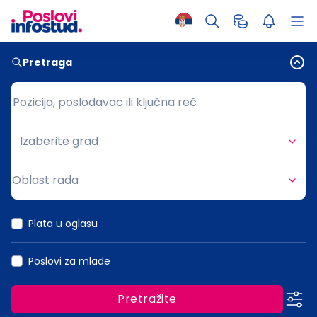
Pretraga
Pozicija, poslodavac ili ključna reč
Pozicija, poslodavac ili ključna reč
Izaberite grad
Grad
Oblast rada
Oblast rada
Plata u oglasu
Poslovi za mlade
Pretražite