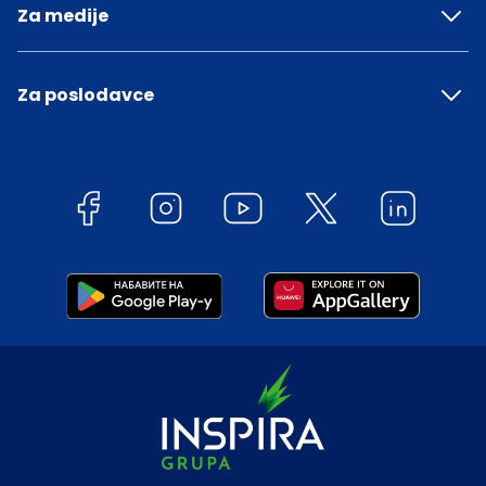
Za medije
Za poslodavce