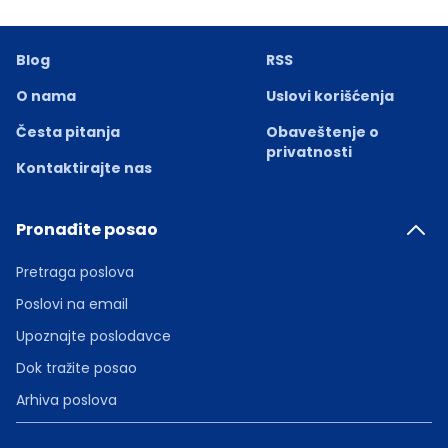
Blog
RSS
O nama
Uslovi korišćenja
Česta pitanja
Obaveštenje o
privatnosti
Kontaktirajte nas
Pronađite posao
Pretraga poslova
Poslovi na email
Upoznajte poslodavce
Dok tražite posao
Arhiva poslova