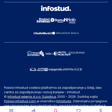
Poslovi Infostud vodeća platforma za zapošljavanje u Srbiji, deo
centra za zapošljavanje i razvoj karijere - Infostud.
©
Infostud rešenja d.o.o. Subotica
, 2000 -
2026
. Sadržaj sajta
Poslovi.infostud.com
je vlasništvo
Infostuda
. Zabranjeno je njegovo
preuzimanje bez dozvole
Infostuda
, zarad komercijalne upotrebe ili
u druge svrhe, osim za lične potrebe posetilaca sajta.
Uslovi