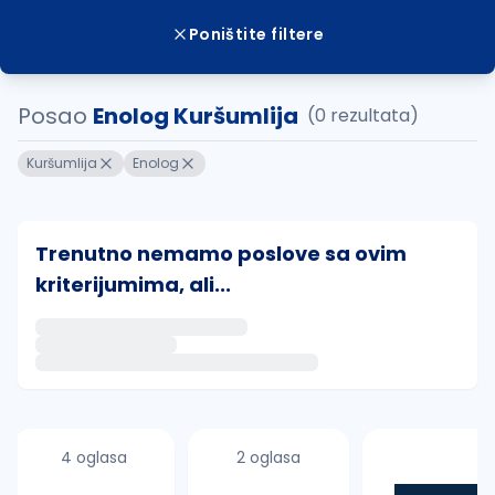
Poništite filtere
Posao
Enolog Kuršumlija
(0 rezultata)
Kuršumlija
Enolog
Trenutno nemamo poslove sa ovim
kriterijumima, ali...
Ako sačuvate ovu pretragu, obavestićemo vas putem 
uvajte pretragu
4 oglasa
2 oglasa