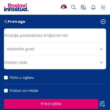
Pretraga
Pozicija, poslodavac ili ključna reč
Pozicija, poslodavac ili ključna reč
Izaberite grad
Grad
Oblast rada
Oblast rada
Plata u oglasu
Poslovi za mlade
Pretražite