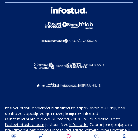
Poslovi Infostud vodeća platforma za zapošljavanje u Srbiji, deo
centra za zapošljavanje i razvoj karijere - Infostud.
©
Infostud rešenja d.o.o. Subotica
, 2000 -
2026
. Sadržaj sajta
Poslovi.infostud.com
je vlasništvo
Infostuda
. Zabranjeno je njegovo
preuzimanje bez dozvole
Infostuda
, zarad komercijalne upotrebe ili
u druge svrhe, osim za lične potrebe posetilaca sajta.
Uslovi