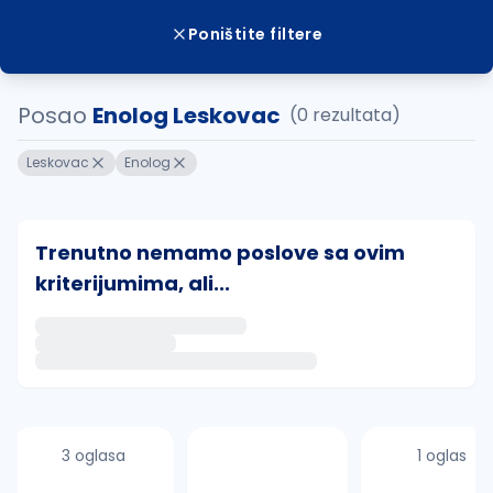
Poništite filtere
Posao
Enolog Leskovac
(0 rezultata)
Leskovac
Enolog
Trenutno nemamo poslove sa ovim
kriterijumima, ali...
Ako sačuvate ovu pretragu, obavestićemo vas putem 
uvajte pretragu
3 oglasa
1 oglas