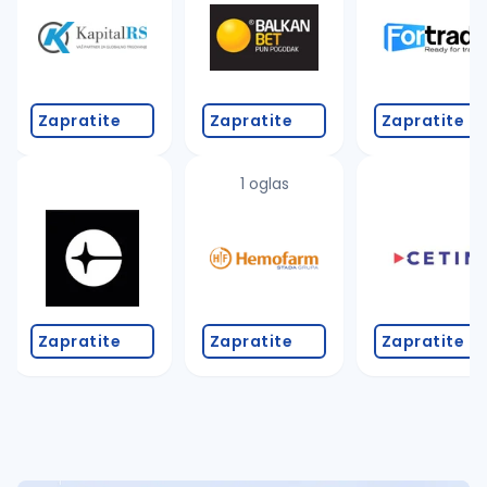
Takođe možete da:
proverite pravopisne greške (koristite č, ć, š, đ, ž,
povećajte radijus za odabrani grad
promenite odabrane filtere pretrage
Zapratite
Zapratite
Zapratite
1 oglas
Zapratite
Zapratite
Zapratite