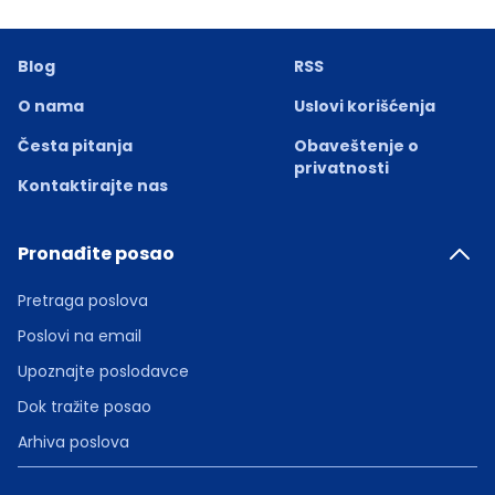
Blog
RSS
O nama
Uslovi korišćenja
Česta pitanja
Obaveštenje o
privatnosti
Kontaktirajte nas
Pronađite posao
Pretraga poslova
Poslovi na email
Upoznajte poslodavce
Dok tražite posao
Arhiva poslova