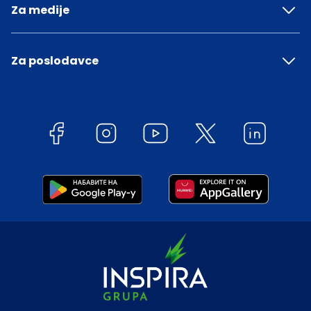
Za medije
Za poslodavce