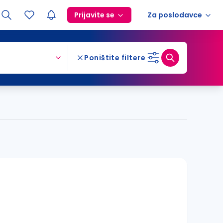
Prijavite se
Za poslodavce
Poništite filtere