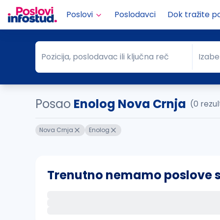
Poslovi
Poslodavci
Dok tražite p
Pozicija, poslodavac ili ključna reč
Izabe
Pozicija, poslodavac ili ključna reč
Grad
Posao
Enolog Nova Crnja
(0 rezu
Nova Crnja
Enolog
Trenutno nemamo poslove sa 
Ako sačuvate ovu pretragu, obavestićemo va