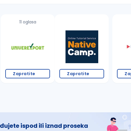
11 oglasa
 š, đ, ž, dž)
Zapratite
Zapratite
Za
đujete ispod ili iznad proseka