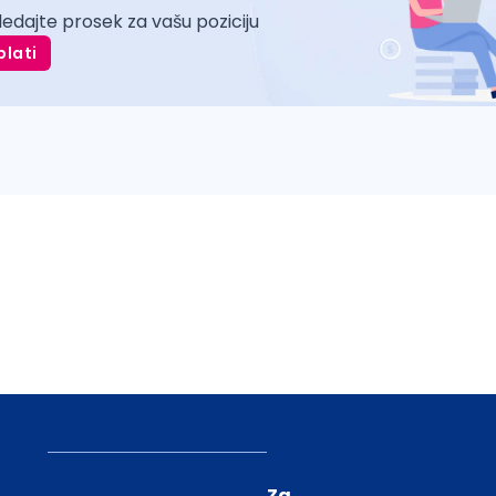
ledajte prosek za vašu poziciju
plati
Za