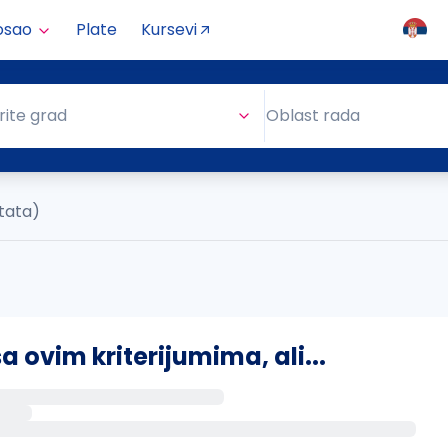
osao
Plate
Kursevi
Oblast rada
rite grad
Oblast rada
ltata)
ovim kriterijumima, ali...
s putem email-a kada se pojave novi poslovi.