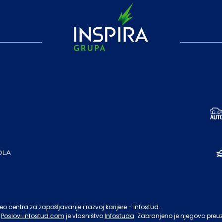
o centra za zapošljavanje i razvoj karijere - Infostud.
Poslovi.infostud.com
je vlasništvo
Infostuda
. Zabranjeno je njegovo preu