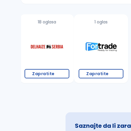
Sačuvajte pretragu
18 oglasa
1 oglas
Takođe možete da:
proverite pravopisne greške (koristite č, ć,
povećajte radijus za odabrani grad
promenite odabrane filtere pretrage
Zapratite
Zapratite
Saznajte da li zara