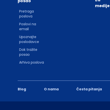
posao
medije
Pretraga
poslova
Poslovi na
email
Upoznajte
poslodavce
Dok tražite
posao
Arhiva poslova
Blog
O nama
Česta pitanja