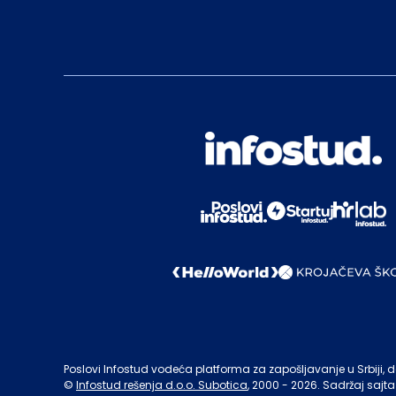
Poslovi Infostud vodeća platforma za zapošljavanje u Srbiji, de
©
Infostud rešenja d.o.o. Subotica
, 2000 -
2026
. Sadržaj sajta