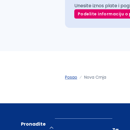
Unesite iznos plate i pog
Podelite informaciju o 
Posao
Nova Crnja
Pronađite
Za