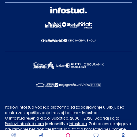
Poslovi Infostud vodeća platforma za zapošljavanje u Srbiji, deo
centra za zapošljavanje i razvoj karijere - Infostud.
©
Infostud rešenja d.o.o. Subotica
, 2000 -
2026
. Sadržaj sajta
Poslovi.infostud.com
je vlasništvo
Infostuda
. Zabranjeno je njegovo
preuzimanje bez dozvole
Infostuda
, zarad komercijalne upotrebe ili
u druge svrhe, osim za lične potrebe posetilaca sajta.
Uslovi