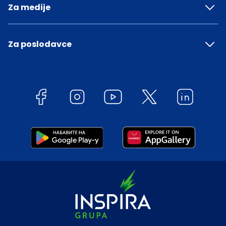
Za medije
Za poslodavce