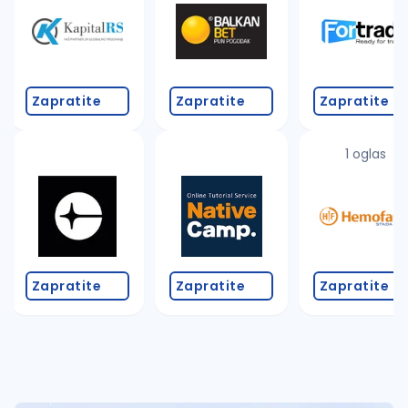
Takođe možete da:
proverite pravopisne greške (koristite č, ć, š, đ, ž,
povećajte radijus za odabrani grad
promenite odabrane filtere pretrage
Zapratite
Zapratite
Zapratite
1 oglas
Zapratite
Zapratite
Zapratite