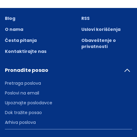
Blog
RSS
O nama
Uslovi korišćenja
Česta pitanja
Obaveštenje o
privatnosti
Kontaktirajte nas
Pronađite posao
Pretraga poslova
Poslovi na email
Upoznajte poslodavce
Dok tražite posao
Arhiva poslova