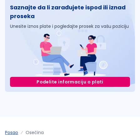
Saznajte da li zarađujete ispod ili iznad
proseka
Unesite iznos plate i pogledajte prosek za vašu poziciju
Podelite informaciju o plati
Posao
Osečina