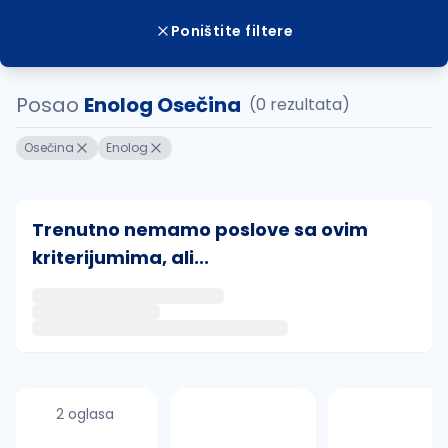
Poništite filtere
Posao
Enolog Osečina
(0 rezultata)
Osečina
Enolog
Trenutno nemamo poslove sa ovim
kriterijumima, ali...
Ako sačuvate ovu pretragu, obavestićemo vas putem 
uvajte pretragu
2 oglasa