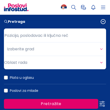
Pretraga
Pozicija, poslodavac ili ključna reč
Pozicija, poslodavac ili ključna reč
Izaberite grad
Grad
Oblast rada
Oblast rada
Plata u oglasu
Poslovi za mlade
Pretražite