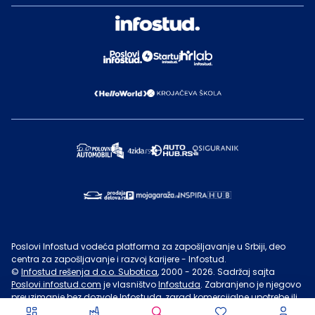
Poslovi Infostud vodeća platforma za zapošljavanje u Srbiji, deo
centra za zapošljavanje i razvoj karijere - Infostud.
©
Infostud rešenja d.o.o. Subotica
, 2000 -
2026
. Sadržaj sajta
Poslovi.infostud.com
je vlasništvo
Infostuda
. Zabranjeno je njegovo
preuzimanje bez dozvole
Infostuda
, zarad komercijalne upotrebe ili
u druge svrhe, osim za lične potrebe posetilaca sajta.
Uslovi