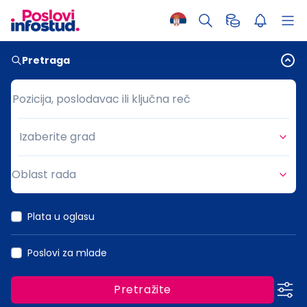
Pretraga
Pozicija, poslodavac ili ključna reč
Pozicija, poslodavac ili ključna reč
Izaberite grad
Grad
Oblast rada
Oblast rada
Plata u oglasu
Poslovi za mlade
Pretražite