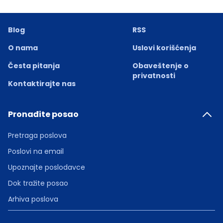
Blog
RSS
O nama
Uslovi korišćenja
Česta pitanja
Obaveštenje o
privatnosti
Kontaktirajte nas
Pronađite posao
Pretraga poslova
Poslovi na email
Upoznajte poslodavce
Dok tražite posao
Arhiva poslova