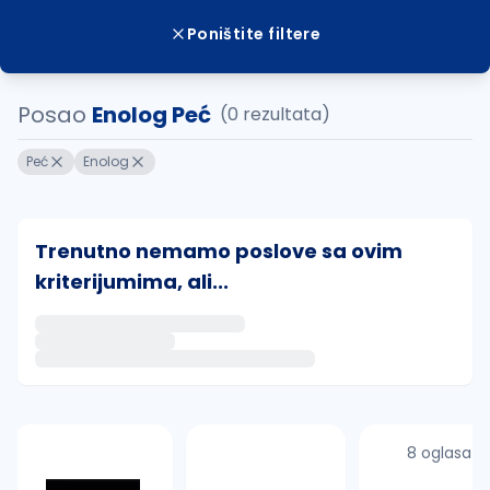
Poništite filtere
Posao
Enolog Peć
(0 rezultata)
Peć
Enolog
Trenutno nemamo poslove sa ovim
kriterijumima, ali...
Ako sačuvate ovu pretragu, obavestićemo vas putem 
uvajte pretragu
8 oglasa