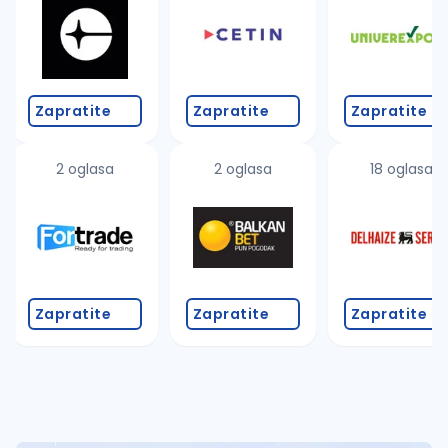
Takođe možete da:
proverite pravopisne greške (koristite č, ć, š, đ, ž,
povećajte radijus za odabrani grad
promenite odabrane filtere pretrage
Zapratite
Zapratite
Zapratite
2 oglasa
2 oglasa
18 oglasa
Zapratite
Zapratite
Zapratite