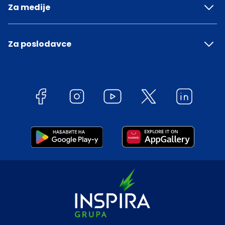
Za medije
Za poslodavce