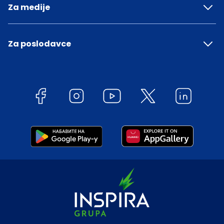
Za medije
Za poslodavce