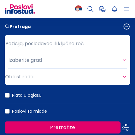
Pretraga
Pozicija, poslodavac ili ključna reč
Pozicija, poslodavac ili ključna reč
Izaberite grad
Grad
Oblast rada
Oblast rada
Plata u oglasu
Poslovi za mlade
Pretražite