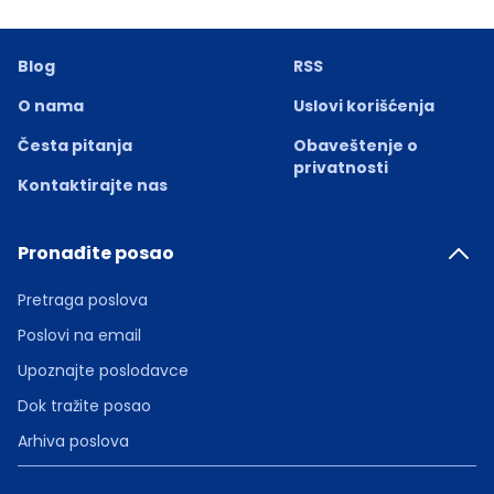
Blog
RSS
O nama
Uslovi korišćenja
Česta pitanja
Obaveštenje o
privatnosti
Kontaktirajte nas
Pronađite posao
Pretraga poslova
Poslovi na email
Upoznajte poslodavce
Dok tražite posao
Arhiva poslova