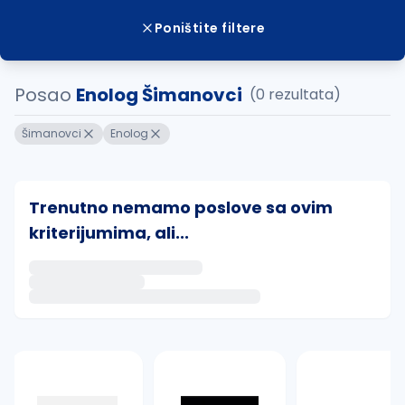
Poništite filtere
Posao
Enolog Šimanovci
(0 rezultata)
Šimanovci
Enolog
Trenutno nemamo poslove sa ovim
kriterijumima, ali...
Ako sačuvate ovu pretragu, obavestićemo vas putem 
uvajte pretragu