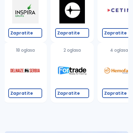
Takođe možete da:
proverite pravopisne greške (koristite č, ć, š, đ, ž,
povećajte radijus za odabrani grad
promenite odabrane filtere pretrage
Zapratite
Zapratite
Zapratite
18 oglasa
2 oglasa
4 oglasa
Zapratite
Zapratite
Zapratite