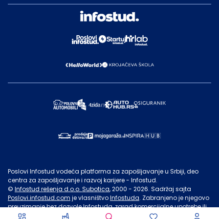
Poslovi Infostud vodeća platforma za zapošljavanje u Srbiji, deo
centra za zapošljavanje i razvoj karijere - Infostud.
©
Infostud rešenja d.o.o. Subotica
, 2000 -
2026
. Sadržaj sajta
Poslovi.infostud.com
je vlasništvo
Infostuda
. Zabranjeno je njegovo
preuzimanje bez dozvole
Infostuda
, zarad komercijalne upotrebe ili
u druge svrhe, osim za lične potrebe posetilaca sajta.
Uslovi