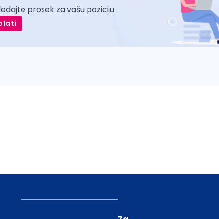
ledajte prosek za vašu poziciju
plati
Za