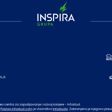
o centra za zapošljavanje i razvoj karijere - Infostud.
Poslovi.infostud.com
je vlasništvo
Infostuda
. Zabranjeno je njegovo preu