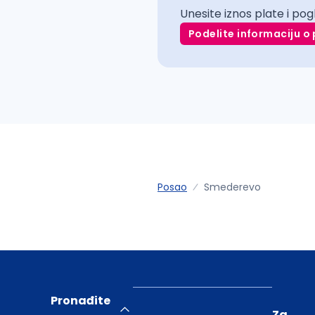
Unesite iznos plate i pog
Podelite informaciju o 
Posao
Smederevo
Pronađite
Za