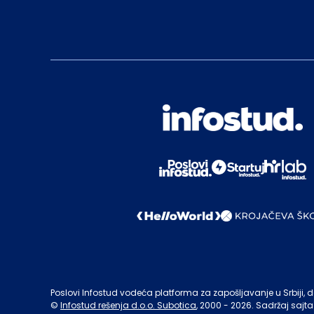
Poslovi Infostud vodeća platforma za zapošljavanje u Srbiji, de
©
Infostud rešenja d.o.o. Subotica
, 2000 -
2026
. Sadržaj sajta