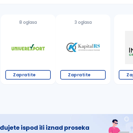
8 oglasa
3 oglasa
 š, đ, ž, dž)
Zapratite
Zapratite
Za
đujete ispod ili iznad proseka