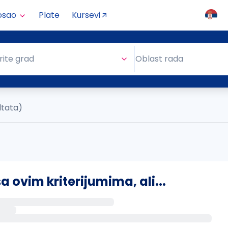
osao
Plate
Kursevi
Oblast rada
rite grad
Oblast rada
ltata)
ovim kriterijumima, ali...
s putem email-a kada se pojave novi poslovi.