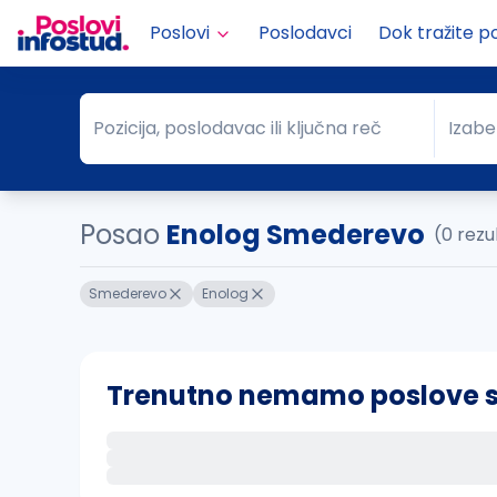
Poslovi
Poslodavci
Dok tražite p
Pozicija, poslodavac ili ključna reč
Izabe
Pozicija, poslodavac ili ključna reč
Grad
Posao
Enolog Smederevo
(0 rezu
Smederevo
Enolog
Trenutno nemamo poslove sa 
Ako sačuvate ovu pretragu, obavestićemo va