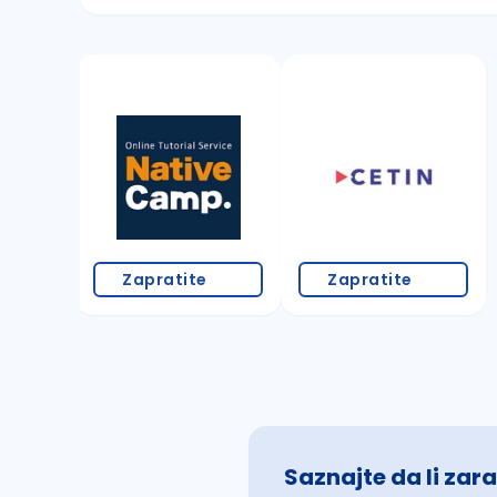
Sačuvajte pretragu
Takođe možete da:
proverite pravopisne greške (koristite č, ć,
povećajte radijus za odabrani grad
promenite odabrane filtere pretrage
Zapratite
Zapratite
Saznajte da li zara