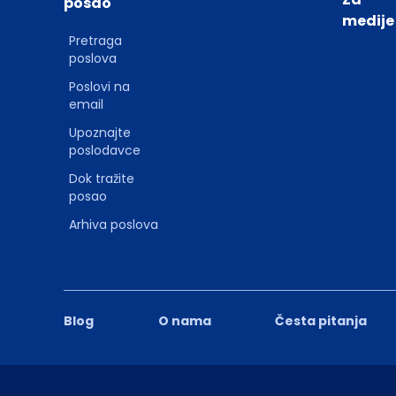
posao
medije
Pretraga
poslova
Poslovi na
email
Upoznajte
poslodavce
Dok tražite
posao
Arhiva poslova
Blog
O nama
Česta pitanja