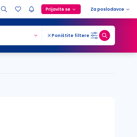
Prijavite se
Za poslodavce
Poništite filtere