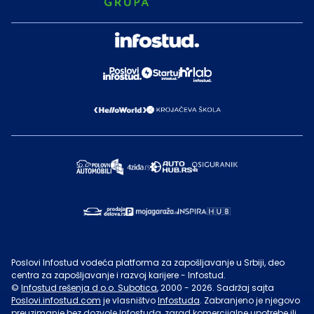
Poslovi Infostud vodeća platforma za zapošljavanje u Srbiji, deo
centra za zapošljavanje i razvoj karijere - Infostud.
©
Infostud rešenja d.o.o. Subotica
, 2000 -
2026
. Sadržaj sajta
Poslovi.infostud.com
je vlasništvo
Infostuda
. Zabranjeno je njegovo
preuzimanje bez dozvole
Infostuda
, zarad komercijalne upotrebe ili