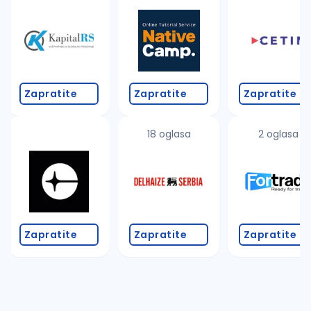
Takođe možete da:
proverite pravopisne greške (koristite č, ć, š, đ, ž,
povećajte radijus za odabrani grad
promenite odabrane filtere pretrage
Zapratite
Zapratite
Zapratite
18 oglasa
2 oglasa
Zapratite
Zapratite
Zapratite