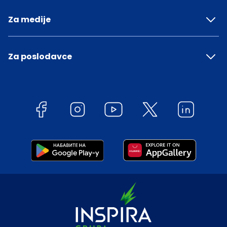
Za medije
Za poslodavce