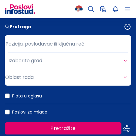
Pretraga
Pozicija, poslodavac ili ključna reč
Pozicija, poslodavac ili ključna reč
Izaberite grad
Grad
Oblast rada
Oblast rada
Plata u oglasu
Poslovi za mlade
Pretražite