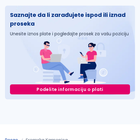
Saznajte da li zarađujete ispod ili iznad
proseka
Unesite iznos plate i pogledajte prosek za vašu poziciju
Podelite informaciju o plati
Posao
Sremska Kamenica