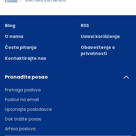
Blog
RSS
O nama
Uslovi korišćenja
Česta pitanja
Obaveštenje o
privatnosti
Kontaktirajte nas
Pronađite posao
Pretraga poslova
Poslovi na email
Upoznajte poslodavce
Dok tražite posao
Arhiva poslova