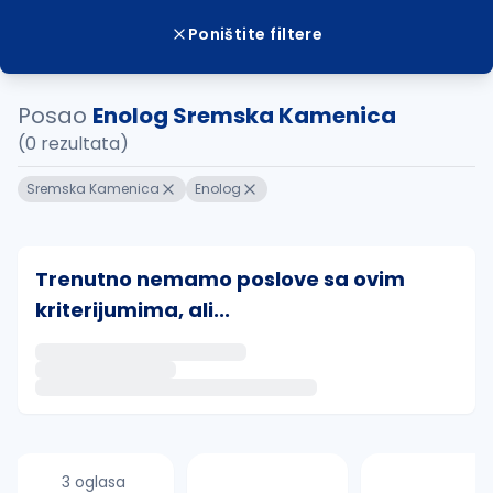
Poništite filtere
Posao
Enolog Sremska Kamenica
(0 rezultata)
Sremska Kamenica
Enolog
Trenutno nemamo poslove sa ovim
kriterijumima, ali...
Ako sačuvate ovu pretragu, obavestićemo vas putem 
uvajte pretragu
3 oglasa