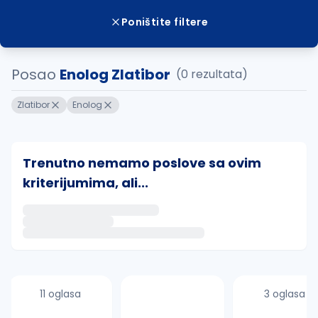
Poništite filtere
Posao
Enolog Zlatibor
(0 rezultata)
Zlatibor
Enolog
Trenutno nemamo poslove sa ovim
kriterijumima, ali...
Ako sačuvate ovu pretragu, obavestićemo vas putem 
uvajte pretragu
11 oglasa
3 oglasa