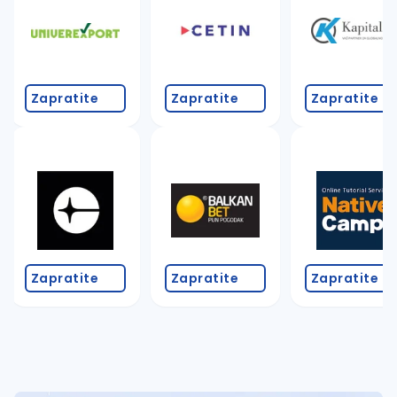
Takođe možete da:
proverite pravopisne greške (koristite č, ć, š, đ, ž,
povećajte radijus za odabrani grad
promenite odabrane filtere pretrage
Zapratite
Zapratite
Zapratite
Zapratite
Zapratite
Zapratite