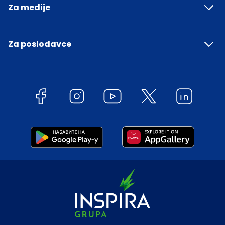
Za medije
Za poslodavce