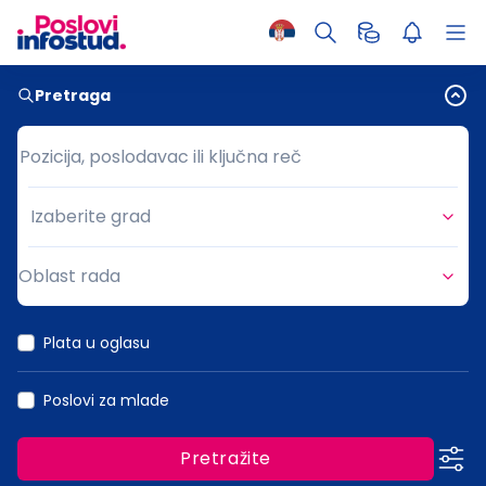
Pretraga
Pozicija, poslodavac ili ključna reč
Pozicija, poslodavac ili ključna reč
Izaberite grad
Grad
Oblast rada
Oblast rada
Plata u oglasu
Poslovi za mlade
Pretražite