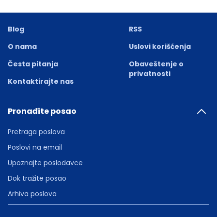
Blog
RSS
O nama
Uslovi korišćenja
Česta pitanja
Obaveštenje o
privatnosti
Kontaktirajte nas
Pronađite posao
Pretraga poslova
Poslovi na email
Upoznajte poslodavce
Dok tražite posao
Arhiva poslova