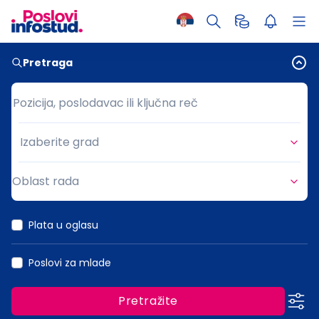
Pretraga
Pozicija, poslodavac ili ključna reč
Pozicija, poslodavac ili ključna reč
Izaberite grad
Grad
Oblast rada
Oblast rada
Plata u oglasu
Poslovi za mlade
Pretražite