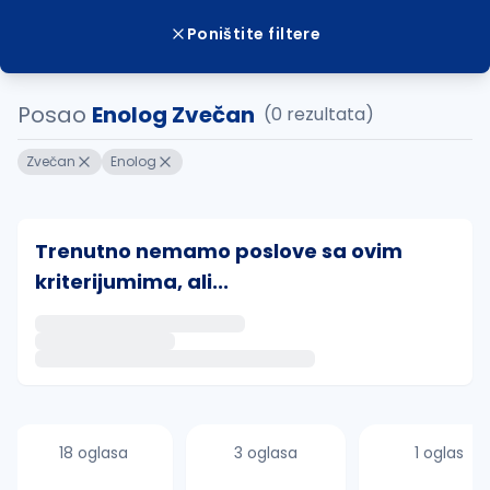
Poništite filtere
Posao
Enolog Zvečan
(0 rezultata)
Zvečan
Enolog
Trenutno nemamo poslove sa ovim
kriterijumima, ali...
Ako sačuvate ovu pretragu, obavestićemo vas putem 
uvajte pretragu
18 oglasa
3 oglasa
1 oglas