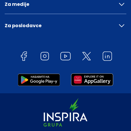
Za medije
Za poslodavce