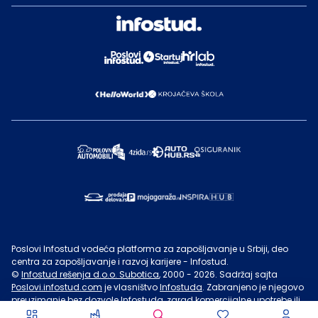
Poslovi Infostud vodeća platforma za zapošljavanje u Srbiji, deo
centra za zapošljavanje i razvoj karijere - Infostud.
©
Infostud rešenja d.o.o. Subotica
, 2000 -
2026
. Sadržaj sajta
Poslovi.infostud.com
je vlasništvo
Infostuda
. Zabranjeno je njegovo
preuzimanje bez dozvole
Infostuda
, zarad komercijalne upotrebe ili
u druge svrhe, osim za lične potrebe posetilaca sajta.
Uslovi