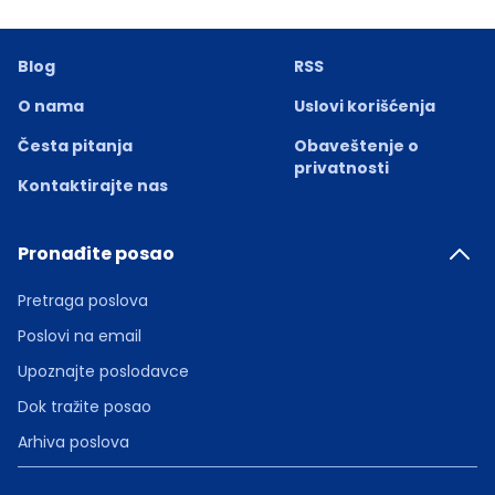
Blog
RSS
O nama
Uslovi korišćenja
Česta pitanja
Obaveštenje o
privatnosti
Kontaktirajte nas
Pronađite posao
Pretraga poslova
Poslovi na email
Upoznajte poslodavce
Dok tražite posao
Arhiva poslova