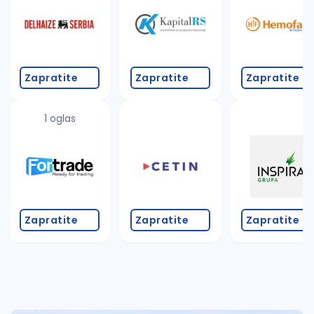
Takođe možete da:
proverite pravopisne greške (koristite č, ć, š, đ, ž,
povećajte radijus za odabrani grad
promenite odabrane filtere pretrage
Zapratite
Zapratite
Zapratite
1 oglas
Zapratite
Zapratite
Zapratite