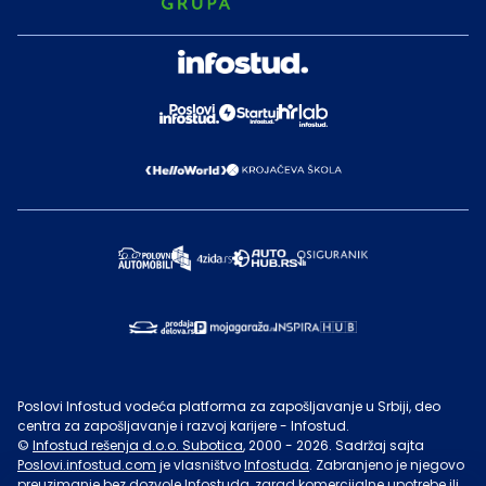
Poslovi Infostud vodeća platforma za zapošljavanje u Srbiji, deo
centra za zapošljavanje i razvoj karijere - Infostud.
©
Infostud rešenja d.o.o. Subotica
, 2000 -
2026
. Sadržaj sajta
Poslovi.infostud.com
je vlasništvo
Infostuda
. Zabranjeno je njegovo
preuzimanje bez dozvole
Infostuda
, zarad komercijalne upotrebe ili