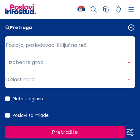
Pretraga
Pozicija, poslodavac ili ključna reč
Pozicija, poslodavac ili ključna reč
Izaberite grad
Grad
Oblast rada
Oblast rada
Plata u oglasu
Poslovi za mlade
Pretražite