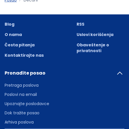
Blog
RSS
O nama
Uslovi korišćenja
Česta pitanja
Obaveštenje o
privatnosti
Kontaktirajte nas
Pronađite posao
Pretraga poslova
Poslovi na email
Upoznajte poslodavce
Dok tražite posao
Arhiva poslova