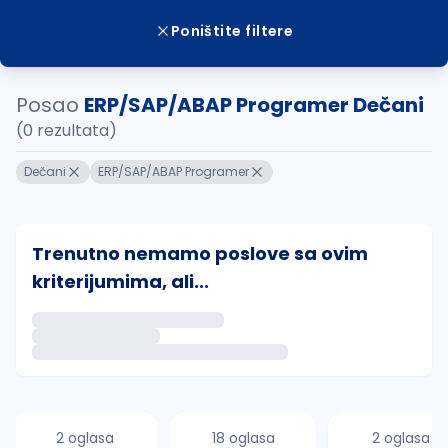
Poništite filtere
Posao
ERP/SAP/ABAP Programer Dečani
(0 rezultata)
Dečani
ERP/SAP/ABAP Programer
Trenutno nemamo poslove sa ovim
kriterijumima, ali...
Ako sačuvate ovu pretragu, obavestićemo vas putem 
uvajte pretragu
2 oglasa
18 oglasa
2 oglasa