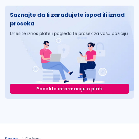
Saznajte da li zarađujete ispod ili iznad
proseka
Unesite iznos plate i pogledajte prosek za vašu poziciju
Podelite informaciju o plati
Posao
Dečani