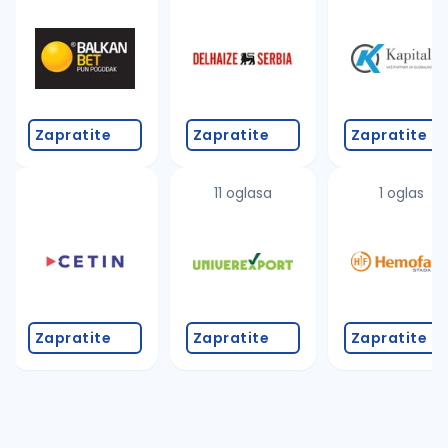
Takođe možete da:
proverite pravopisne greške (koristite č, ć, š, đ, ž,
povećajte radijus za odabrani grad
promenite odabrane filtere pretrage
Zapratite
Zapratite
Zapratite
11 oglasa
1 oglas
Zapratite
Zapratite
Zapratite