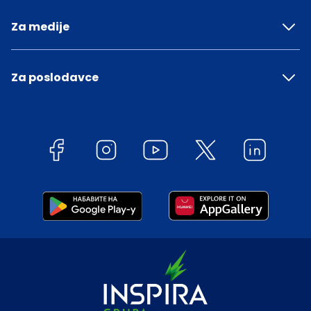
Za medije
Za poslodavce