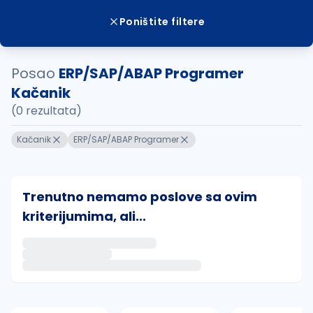
Poništite filtere
Posao
ERP/SAP/ABAP Programer
Kačanik
(0 rezultata)
Kačanik
ERP/SAP/ABAP Programer
Trenutno nemamo poslove sa ovim
kriterijumima, ali...
Ako sačuvate ovu pretragu, obavestićemo vas putem 