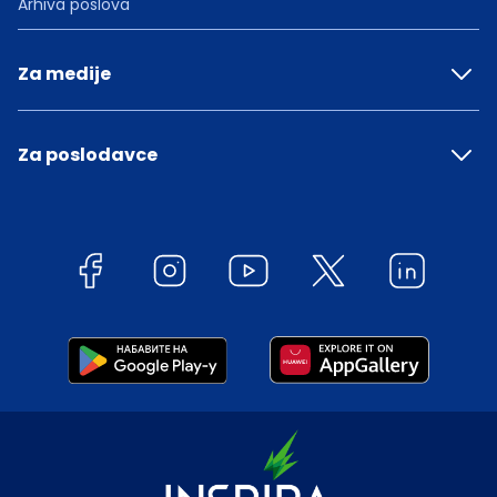
Arhiva poslova
Za medije
Za poslodavce