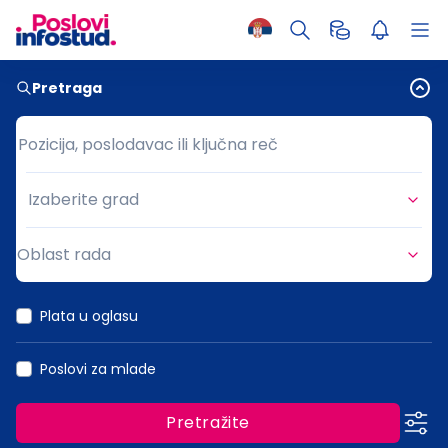
Pretraga
Pozicija, poslodavac ili ključna reč
Pozicija, poslodavac ili ključna reč
Izaberite grad
Grad
Oblast rada
Oblast rada
Plata u oglasu
Poslovi za mlade
Pretražite