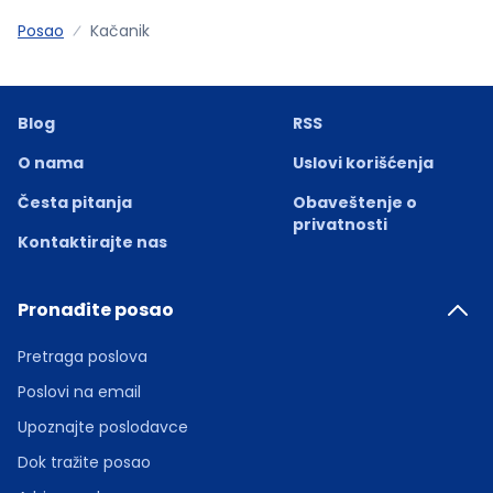
Posao
Kačanik
Blog
RSS
O nama
Uslovi korišćenja
Česta pitanja
Obaveštenje o
privatnosti
Kontaktirajte nas
Pronađite posao
Pretraga poslova
Poslovi na email
Upoznajte poslodavce
Dok tražite posao