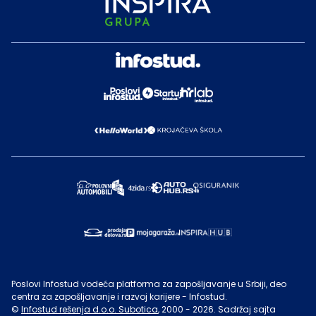
Poslovi Infostud vodeća platforma za zapošljavanje u Srbiji, deo
centra za zapošljavanje i razvoj karijere - Infostud.
©
Infostud rešenja d.o.o. Subotica
, 2000 -
2026
. Sadržaj sajta