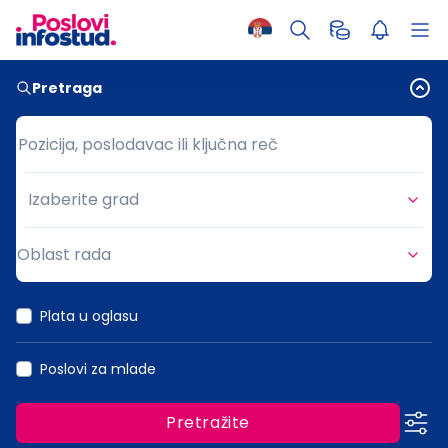
Pretraga
Pozicija, poslodavac ili ključna reč
Pozicija, poslodavac ili ključna reč
Izaberite grad
Grad
Oblast rada
Oblast rada
Plata u oglasu
Poslovi za mlade
Pretražite