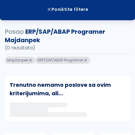
Poništite filtere
Posao
ERP/SAP/ABAP Programer
Majdanpek
(0 rezultata)
Majdanpek
ERP/SAP/ABAP Programer
Trenutno nemamo poslove sa ovim
kriterijumima, ali...
Ako sačuvate ovu pretragu, obavestićemo vas putem 