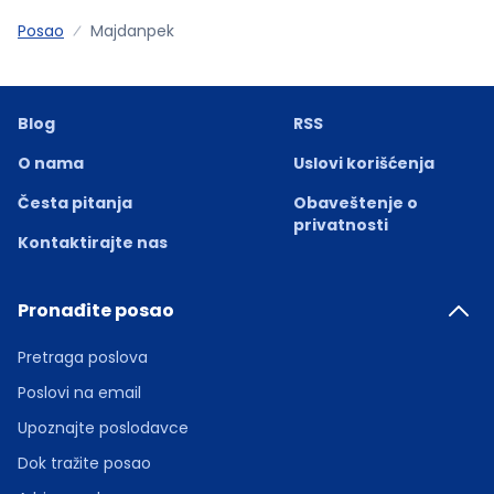
Posao
Majdanpek
Blog
RSS
O nama
Uslovi korišćenja
Česta pitanja
Obaveštenje o
privatnosti
Kontaktirajte nas
Pronađite posao
Pretraga poslova
Poslovi na email
Upoznajte poslodavce
Dok tražite posao