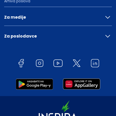
Arhiva poslova
Za medije
Za poslodavce