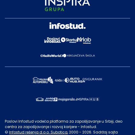
Poslovi Infostud vodeća platforma za zapošljavanje u Srbiji, deo
centra za zapošljavanje i razvoj karijere - Infostud.
©
Infostud rešenja d.o.o. Subotica
, 2000 -
2026
. Sadržaj sajta