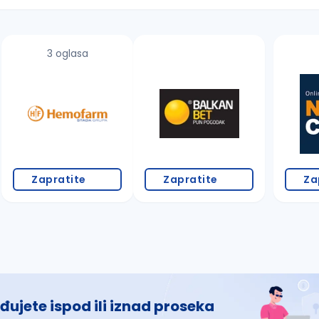
3 oglasa
 š, đ, ž, dž)
Zapratite
Zapratite
Za
đujete ispod ili iznad proseka