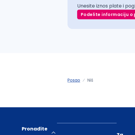
Unesite iznos plate i pog
Podelite informaciju o 
Posao
Niš
Pronađite
Za