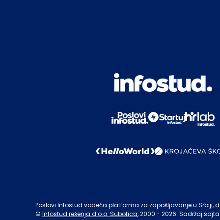
Poslovi Infostud vodeća platforma za zapošljavanje u Srbiji, de
©
Infostud rešenja d.o.o. Subotica
, 2000 -
2026
. Sadržaj sajta