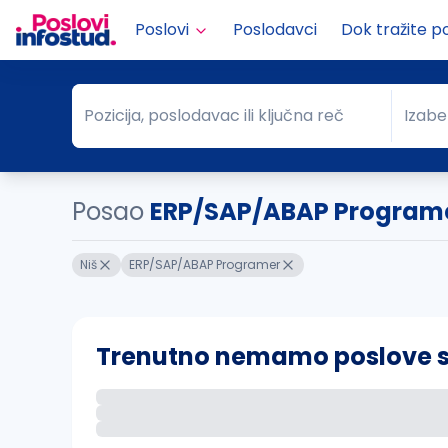
Poslovi
Poslodavci
Dok tražite p
Pozicija, poslodavac ili ključna reč
Izabe
Pozicija, poslodavac ili ključna reč
Grad
Posao
ERP/SAP/ABAP Programe
Niš
ERP/SAP/ABAP Programer
Trenutno nemamo poslove sa 
Ako sačuvate ovu pretragu, obavestićemo va