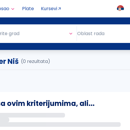
osao
Plate
Kursevi
Oblast rada
rite grad
Oblast rada
r Niš
(0 rezultata)
ovim kriterijumima, ali...
s putem email-a kada se pojave novi poslovi.