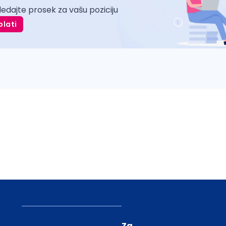
ledajte prosek za vašu poziciju
plati
Za