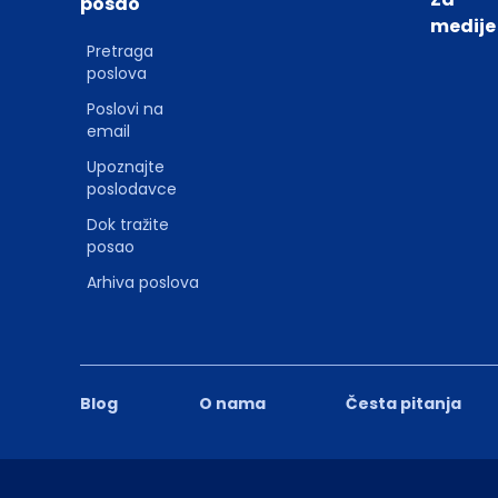
posao
medije
Pretraga
poslova
Poslovi na
email
Upoznajte
poslodavce
Dok tražite
posao
Arhiva poslova
Blog
O nama
Česta pitanja