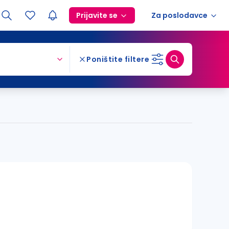
Prijavite se
Za poslodavce
Poništite filtere