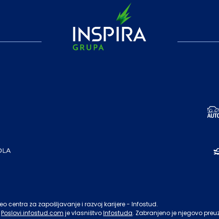
o centra za zapošljavanje i razvoj karijere - Infostud.
Poslovi.infostud.com
je vlasništvo
Infostuda
. Zabranjeno je njegovo preu