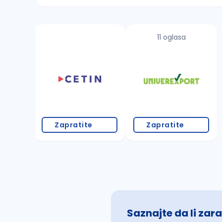
Sačuvajte pretragu
11 oglasa
Takođe možete da:
proverite pravopisne greške (koristite č, ć,
povećajte radijus za odabrani grad
promenite odabrane filtere pretrage
Zapratite
Zapratite
Saznajte da li zara