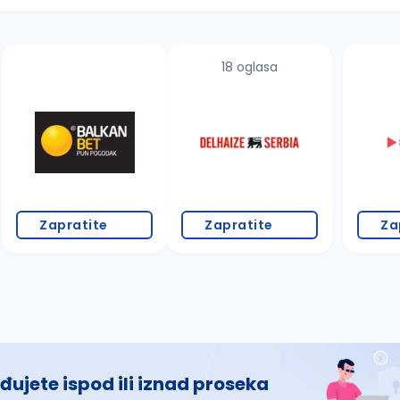
18 oglasa
 š, đ, ž, dž)
Zapratite
Zapratite
Za
đujete ispod ili iznad proseka