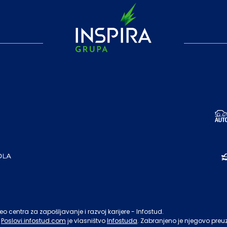
o centra za zapošljavanje i razvoj karijere - Infostud.
Poslovi.infostud.com
je vlasništvo
Infostuda
. Zabranjeno je njegovo preu