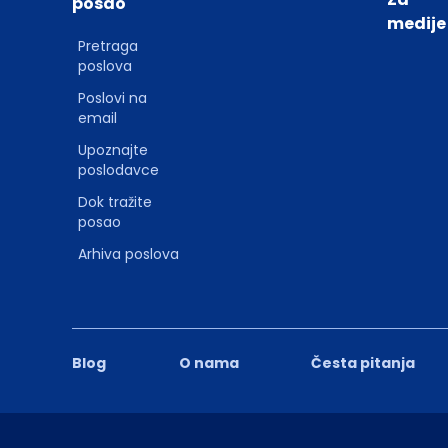
posao
medije
Pretraga
poslova
Poslovi na
email
Upoznajte
poslodavce
Dok tražite
posao
Arhiva poslova
Blog
O nama
Česta pitanja