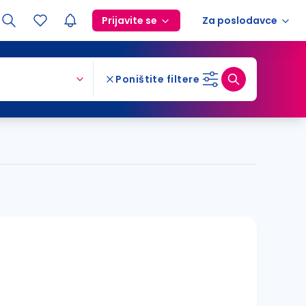
Prijavite se
Za poslodavce
Poništite filtere