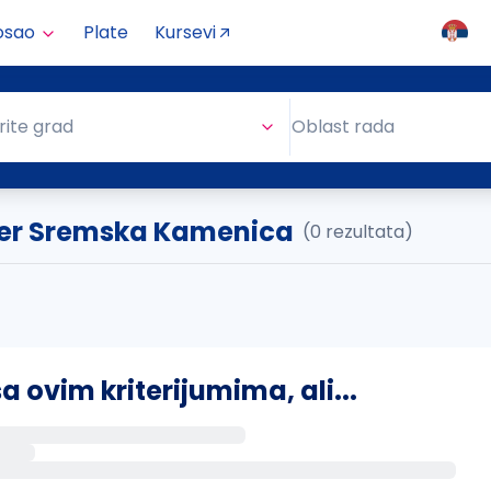
osao
Plate
Kursevi
Oblast rada
rite grad
Oblast rada
er Sremska Kamenica
(0 rezultata)
ovim kriterijumima, ali...
s putem email-a kada se pojave novi poslovi.