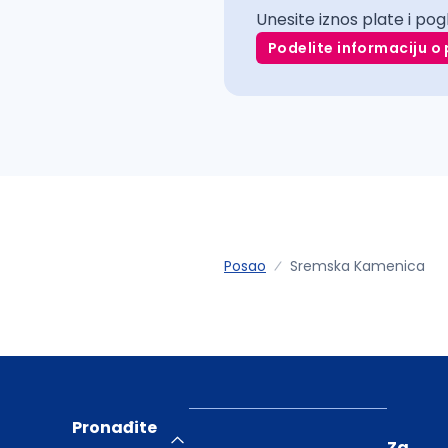
Unesite iznos plate i pog
Podelite informaciju o 
Posao
Sremska Kamenica
Pronađite
Za