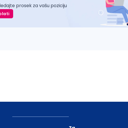
ledajte prosek za vašu poziciju
plati
Za