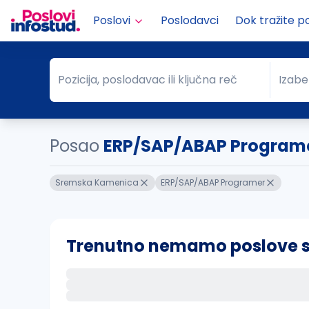
Poslovi
Poslodavci
Dok tražite p
Pozicija, poslodavac ili ključna reč
Izabe
Pozicija, poslodavac ili ključna reč
Grad
Posao
ERP/SAP/ABAP Program
Sremska Kamenica
ERP/SAP/ABAP Programer
Trenutno nemamo poslove sa 
Ako sačuvate ovu pretragu, obavestićemo va