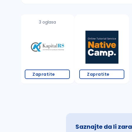
Sačuvajte pretragu
3 oglasa
Takođe možete da:
proverite pravopisne greške (koristite č, ć,
povećajte radijus za odabrani grad
promenite odabrane filtere pretrage
Zapratite
Zapratite
Saznajte da li zara