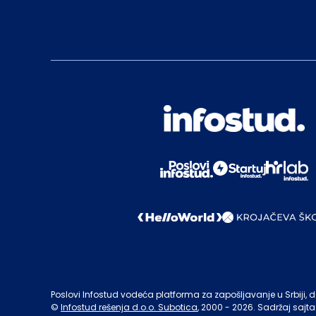
Poslovi Infostud vodeća platforma za zapošljavanje u Srbiji, de
©
Infostud rešenja d.o.o. Subotica
, 2000 -
2026
. Sadržaj sajta