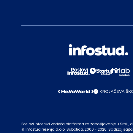
Poslovi Infostud vodeća platforma za zapošljavanje u Srbiji, de
©
Infostud rešenja d.o.o. Subotica
, 2000 -
2026
. Sadržaj sajta