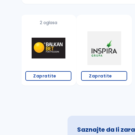
Sačuvajte pretragu
2 oglasa
Takođe možete da:
proverite pravopisne greške (koristite č, ć,
povećajte radijus za odabrani grad
promenite odabrane filtere pretrage
Zapratite
Zapratite
Saznajte da li zara