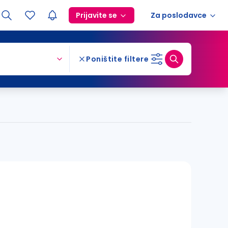
Prijavite se
Za poslodavce
Poništite filtere