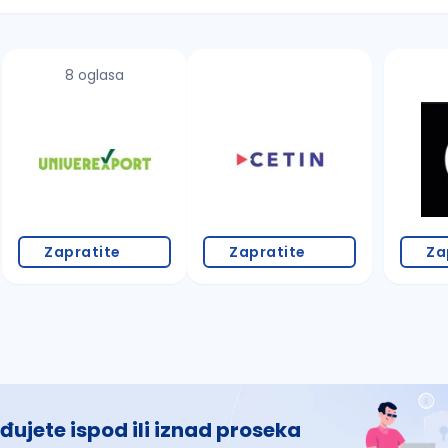
8 oglasa
 š, đ, ž, dž)
Zapratite
Zapratite
Za
đujete ispod ili iznad proseka