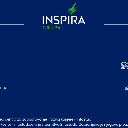
o centra za zapošljavanje i razvoj karijere - Infostud.
Poslovi.infostud.com
je vlasništvo
Infostuda
. Zabranjeno je njegovo preu