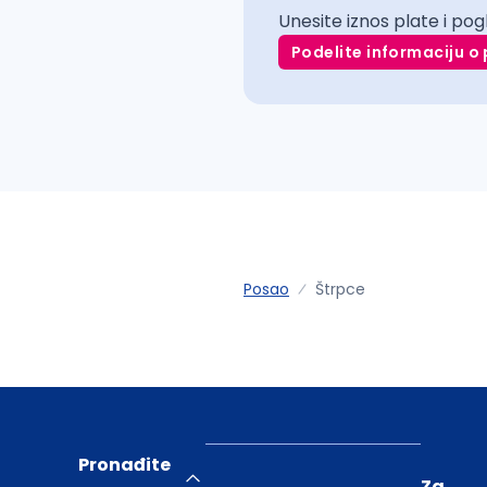
Unesite iznos plate i pog
Podelite informaciju o 
Posao
Štrpce
Pronađite
Za