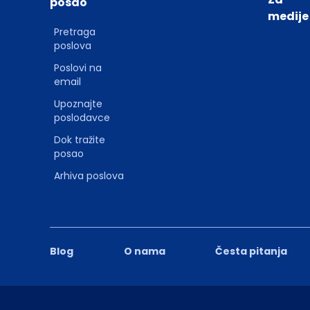
posao
medije
Pretraga
poslova
Poslovi na
email
Upoznajte
poslodavce
Dok tražite
posao
Arhiva poslova
Blog
O nama
Česta pitanja