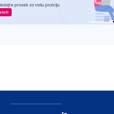
ledajte prosek za vašu poziciju
plati
Za