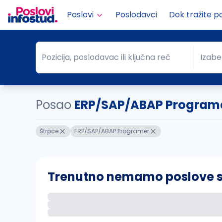
Poslovi
Poslodavci
Dok tražite p
Pozicija, poslodavac ili ključna reč
Izabe
Pozicija, poslodavac ili ključna reč
Grad
Posao
ERP/SAP/ABAP Programe
Štrpce
ERP/SAP/ABAP Programer
Trenutno nemamo poslove sa 
Ako sačuvate ovu pretragu, obavestićemo va