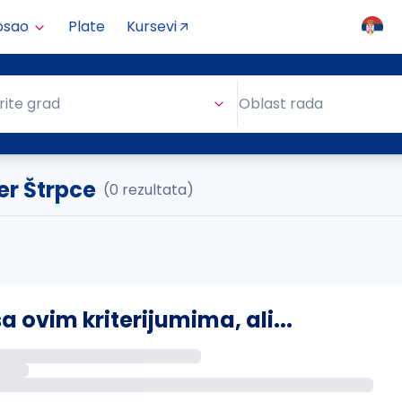
osao
Plate
Kursevi
Oblast rada
rite grad
Oblast rada
r Štrpce
(0 rezultata)
ovim kriterijumima, ali...
s putem email-a kada se pojave novi poslovi.